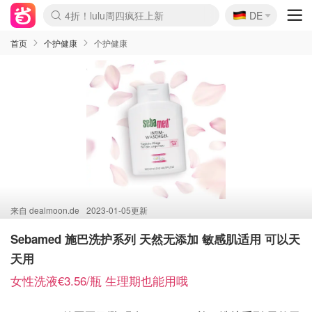
🇩🇪
4折！lulu周四疯狂上新
DE
Boticinal 夏促开抢！
还没结束！&OtherStories大促
Joybuy变相75折 随时失效
速领！Stanley独家85折
疑似霸哥！Camper额外叠85折
Zalando 奥莱闪促！每日更新
Moncler反季囤！5折起+叠9折
Coach Brooklyn仅€192
首页
个护健康
个护健康
来自
dealmoon.de
2023-01-05更新
Sebamed 施巴洗护系列 天然无添加 敏感肌适用 可以天
天用
女性洗液€3.56/瓶 生理期也能用哦