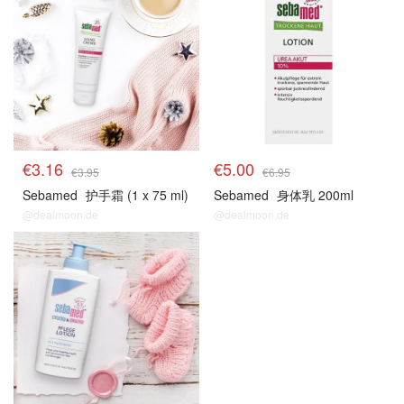
€3.16
€5.00
€3.95
€6.95
Sebamed
护手霜 (1 x 75 ml)
Sebamed
身体乳 200ml
@dealmoon.de
@dealmoon.de