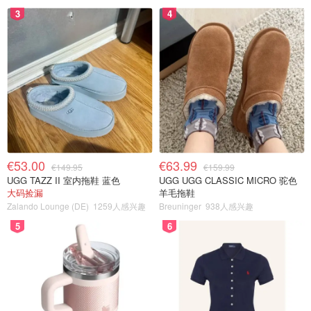
3
4
€53.00
€63.99
€149.95
€159.99
UGG TAZZ II 室内拖鞋 蓝色
UGG UGG CLASSIC MICRO 驼色
大码捡漏
羊毛拖鞋
Zalando Lounge (DE)
1259人感兴趣
Breuninger
938人感兴趣
5
6