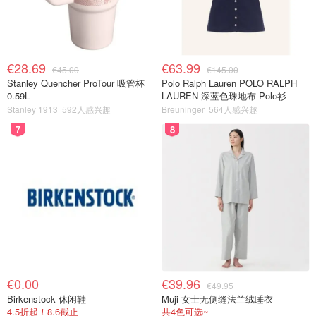
€28.69
€63.99
€45.00
€145.00
Stanley Quencher ProTour 吸管杯
Polo Ralph Lauren POLO RALPH
0.59L
LAUREN 深蓝色珠地布 Polo衫
Stanley 1913
592人感兴趣
Breuninger
564人感兴趣
7
8
€0.00
€39.96
€49.95
Birkenstock 休闲鞋
Muji 女士无侧缝法兰绒睡衣
4.5折起！8.6截止
共4色可选~