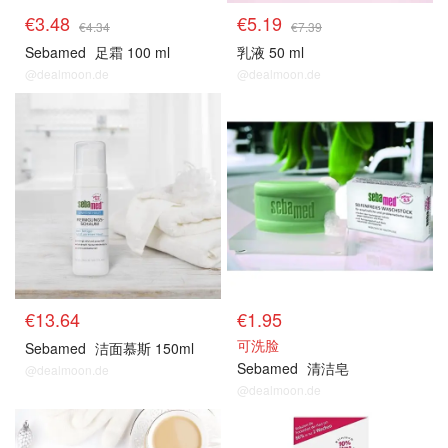
€3.48
€5.19
€4.34
€7.39
Sebamed
足霜 100 ml
乳液 50 ml
@dealmoon.de
@dealmoon.de
€13.64
€1.95
可洗脸
Sebamed
洁面慕斯 150ml
Sebamed
清洁皂
@dealmoon.de
@dealmoon.de