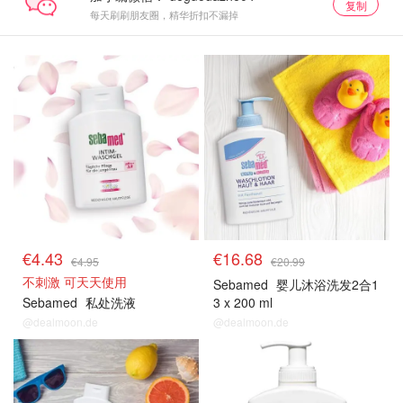
复制
每天刷刷朋友圈，精华折扣不漏掉
€4.43
€16.68
€4.95
€20.99
不刺激 可天天使用
Sebamed
婴儿沐浴洗发2合1
Sebamed
私处洗液
3 x 200 ml
@dealmoon.de
@dealmoon.de