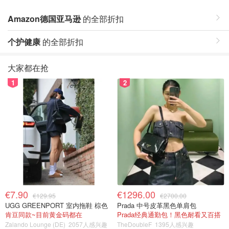
Amazon德国亚马逊
的全部折扣
个护健康
的全部折扣
大家都在抢
1
2
€7.90
€1296.00
€129.95
€2700.00
UGG GREENPORT 室内拖鞋 棕色
Prada 中号皮革黑色单肩包
肯豆同款~目前黄金码都在
Prada经典通勤包！黑色耐看又百搭
Zalando Lounge (DE)
2057人感兴趣
TheDoubleF
1395人感兴趣