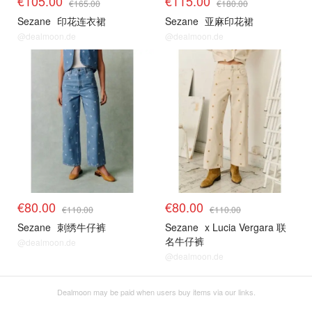
€105.00
€115.00
€165.00
€180.00
Sezane
印花连衣裙
Sezane
亚麻印花裙
@dealmoon.de
@dealmoon.de
€80.00
€80.00
€110.00
€110.00
Sezane
刺绣牛仔裤
Sezane
x Lucia Vergara 联
名牛仔裤
@dealmoon.de
@dealmoon.de
Dealmoon may be paid when users buy items via our links.