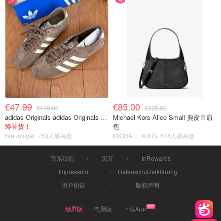
€47.99
€85.00
€100.00
€225.00
adidas Originals adidas Originals TOKYO 复古休闲鞋 深棕色
Michael Kors Alice Small 麂皮单肩
蹲补货！
包
Breuninger
753人感兴趣
MICHAEL KORS
644人感兴趣
联系我们
黑五
InRewards
Impressum
Datenschutzerklärung
用户协议
版权声明
触屏版
电脑版
下载App