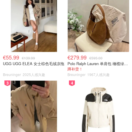
€55.99
€279.99
€139.99
€595.00
UGG UGG ELEA 女士棕色毛绒凉拖
Polo Ralph Lauren 单肩包 橄榄绿金色
蹲补货！
Breuninger
2025人感兴趣
Breuninger
1967人感兴趣
3
4