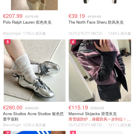
€207.99
€39.19
€375.00
€100.00
Polo Ralph Lauren 驼色夹克
The North Face Sheru 防风夹克
Breuninger
1756人感兴趣
OUTLETCITY METZINGEN
1349人感兴趣
5
6
€280.00
€115.19
€490.00
€350.00
Acne Studios Acne Studios 银色芭
Mammut Skijacke 滑雪夹克
蕾平底鞋
滑雪级防护，保暖防风一步到位！仅剩s！
Breuninger
1236人感兴趣
OUTLETCITY METZINGEN
1217人感兴趣
7
8