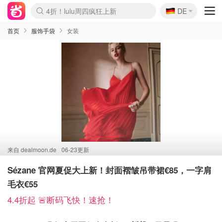
🇩🇪
4折！lulu周四疯狂上新
DE
Boticinal 夏促开抢！
还没结束！&OtherStories大促
Joybuy变相75折 随时失效
速领！Stanley独家85折
疑似霸哥！Camper额外叠85折
Zalando 奥莱闪促！每日更新
Moncler反季囤！5折起+叠9折
Coach Brooklyn仅€192
首页
服饰手袋
女装
来自
dealmoon.de
06-23更新
Sézane 官网夏促大上新！封面褶皱吊带裙€85，一字肩
毛衣€55
4.4折起 🚨断码飞快！速抢！