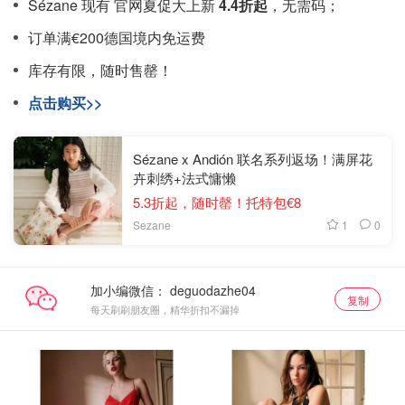
Sézane 现有 官网夏促大上新
4.4折起
，无需码；
订单满€200德国境内免运费
库存有限，随时售罄！
点击购买>>
Sézane x Andión 联名系列返场！满屏花
卉刺绣+法式慵懒
5.3折起，随时罄！托特包€8
1
0
Sezane
加小编微信：
复制
每天刷刷朋友圈，精华折扣不漏掉