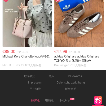
€89.00
€47.99
€295.00
€100.00
Michael Kors Charlotte logo托特包
adidas Originals adidas Originals
TOKYO 复古休闲鞋 深棕色
MICHAEL KORS
869人感兴趣
Breuninger
781人感兴趣
联系我们
黑五
InRewards
Impressum
Datenschutzerklärung
用户协议
版权声明
触屏版
电脑版
下载App