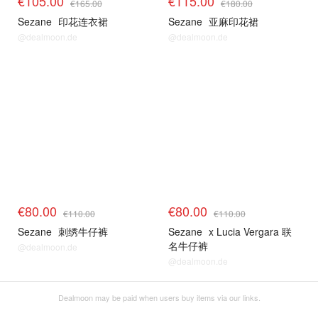
€105.00
€115.00
€165.00
€180.00
Sezane
印花连衣裙
Sezane
亚麻印花裙
@dealmoon.de
@dealmoon.de
€80.00
€80.00
€110.00
€110.00
Sezane
刺绣牛仔裤
Sezane
x Lucia Vergara 联
名牛仔裤
@dealmoon.de
@dealmoon.de
Dealmoon may be paid when users buy items via our links.