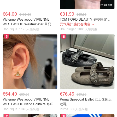
€64.00
€31.99
€100.00
€65.00
Vivienne Westwood VIVIENNE
TOM FORD BEAUTY 香草限定 镜面唇蜜 #08INHIBITION
WESTWOOD Westminster 单只耳
元气果汁感的杏桃色 ～
环
Rboutique
1195人感兴趣
Breuninger
1080人感兴趣
5
6
€54.40
€76.46
€85.00
€89.95
Vivienne Westwood VIVIENNE
Puma Speedcat Ballet 女士休闲运
WESTWOOD Nano Solitaire 耳环
动鞋
Rboutique
1043人感兴趣
Puma
886人感兴趣
7
8