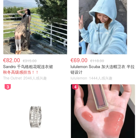
€82.00
€69.00
€315.00
€118.00
Sandro 千鸟格粗花呢连衣裙
lululemon Scuba 加大连帽卫衣 半拉
秋冬高级感担当！！
链设计
The Outnet
2046人感兴趣
lululemon
1444人感兴趣
3
4