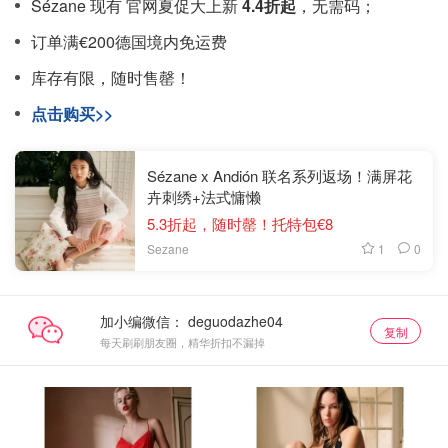
Sézane 现有 官网夏促大上新
4.4折起
，无需码；
订单满€200德国境内免运费
库存有限，随时售罄！
点击购买>>
Sézane x Andión 联名系列返场！满屏花
卉刺绣+法式慵懒
5.3折起，随时罄！托特包€8
1
0
Sezane
加小编微信：
复制
每天刷刷朋友圈，精华折扣不漏掉