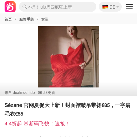
🇩🇪
4折！lulu周四疯狂上新
DE
Boticinal 夏促开抢！
还没结束！&OtherStories大促
Joybuy变相75折 随时失效
速领！Stanley独家85折
疑似霸哥！Camper额外叠85折
Zalando 奥莱闪促！每日更新
Moncler反季囤！5折起+叠9折
Coach Brooklyn仅€192
首页
服饰手袋
女装
来自
dealmoon.de
06-23更新
Sézane 官网夏促大上新！封面褶皱吊带裙€85，一字肩
毛衣€55
4.4折起 🚨断码飞快！速抢！