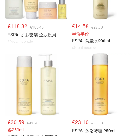
€118.82
€14.58
€185.45
€27.00
半价半价！
ESPA
护肤套装 全肤质用
ESPA
洗发水290ml
@dealmoon.de
@dealmoon.de
€30.59
€23.10
€43.70
€33.00
各250ml
ESPA
沐浴啫喱 250ml