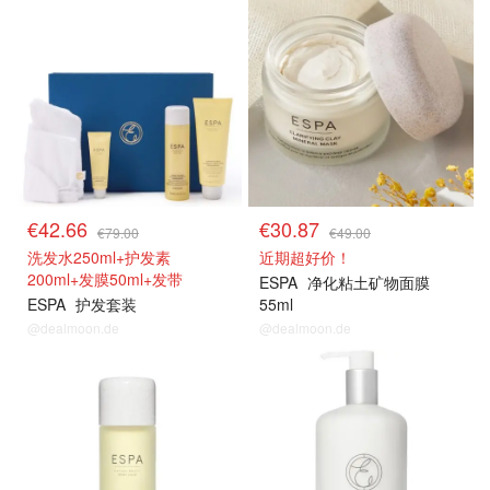
€42.66
€30.87
€79.00
€49.00
洗发水250ml+护发素
近期超好价！
200ml+发膜50ml+发带
ESPA
净化粘土矿物面膜
ESPA
护发套装
55ml
@dealmoon.de
@dealmoon.de