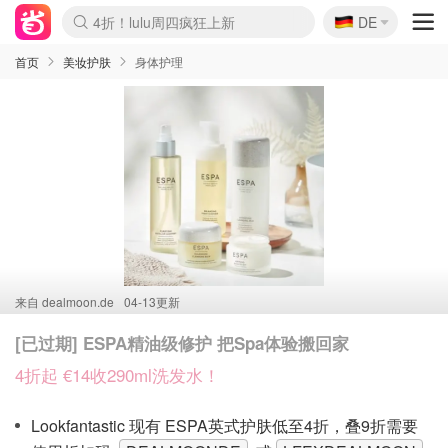
🇩🇪
4折！lulu周四疯狂上新
DE
Boticinal 夏促开抢！
还没结束！&OtherStories大促
Joybuy变相75折 随时失效
速领！Stanley独家85折
疑似霸哥！Camper额外叠85折
Zalando 奥莱闪促！每日更新
Moncler反季囤！5折起+叠9折
Coach Brooklyn仅€192
首页
美妆护肤
身体护理
来自
dealmoon.de
04-13更新
[已过期] ESPA精油级修护 把Spa体验搬回家
4折起 €14收290ml洗发水！
Lookfantastic 现有 ESPA英式护肤低至4折，叠9折需要