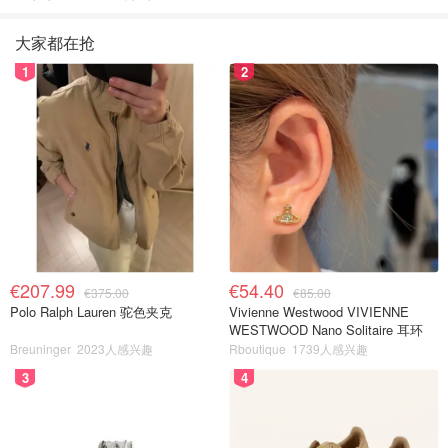
大家都在抢
1
2
€207.99
€54.40
€375.00
€85.00
Polo Ralph Lauren 驼色夹克
Vivienne Westwood VIVIENNE
WESTWOOD Nano Solitaire 耳环
Breuninger
2023人感兴趣
Rboutique
1739人感兴趣
3
4