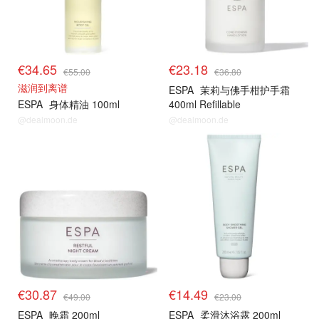
€34.65
€23.18
€55.00
€36.80
滋润到离谱
ESPA
茉莉与佛手柑护手霜
ESPA
身体精油 100ml
400ml Refillable
@dealmoon.de
@dealmoon.de
€30.87
€14.49
€49.00
€23.00
ESPA
晚霜 200ml
ESPA
柔滑沐浴露 200ml