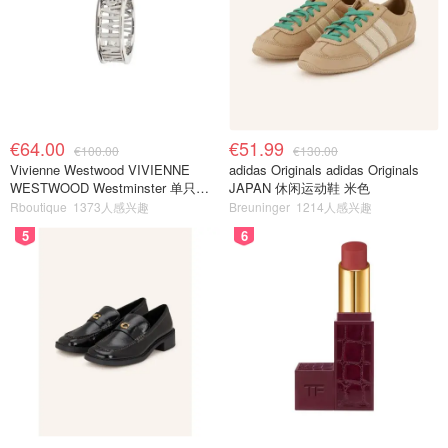
€64.00
€51.99
€100.00
€130.00
Vivienne Westwood VIVIENNE
adidas Originals adidas Originals
WESTWOOD Westminster 单只耳
JAPAN 休闲运动鞋 米色
环
Rboutique
1373人感兴趣
Breuninger
1214人感兴趣
5
6