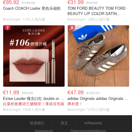
€95.92
€31.99
€195.00
€63.00
Coach COACH Loafer 黑色乐福鞋
TOM FORD BEAUTY TOM FORD
BEAUTY LIP COLOR SATIN
MATTE 裸玫瑰口红
Breuninger
1131人感兴趣
Breuninger
1082人感兴趣
7
8
€11.99
€47.99
€46.00
€100.00
Estee Lauder 哑光口红 double or nothing色号
adidas Originals adidas Originals TOKYO 复古休闲鞋 深棕色
白菜价捡雅诗兰黛细管！薄涂没毛病
蹲补货！
Breuninger
1056人感兴趣
Breuninger
1036人感兴趣
联系我们
黑五
InRewards
Impressum
Datenschutzerklärung