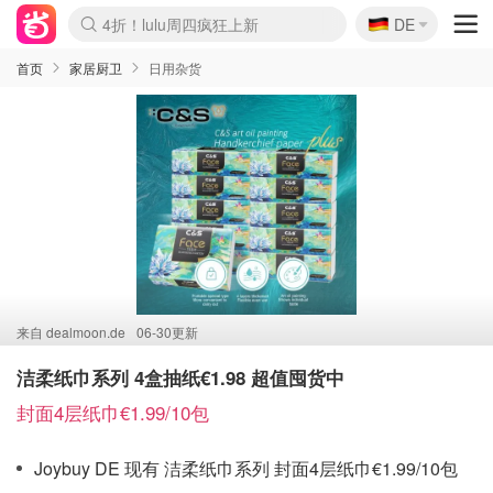
🇩🇪
4折！lulu周四疯狂上新
DE
Boticinal 夏促开抢！
还没结束！&OtherStories大促
Joybuy变相75折 随时失效
速领！Stanley独家85折
疑似霸哥！Camper额外叠85折
Zalando 奥莱闪促！每日更新
Moncler反季囤！5折起+叠9折
Coach Brooklyn仅€192
首页
家居厨卫
日用杂货
来自
dealmoon.de
06-30更新
洁柔纸巾系列 4盒抽纸€1.98 超值囤货中
封面4层纸巾€1.99/10包
Joybuy DE 现有 洁柔纸巾系列 封面4层纸巾€1.99/10包