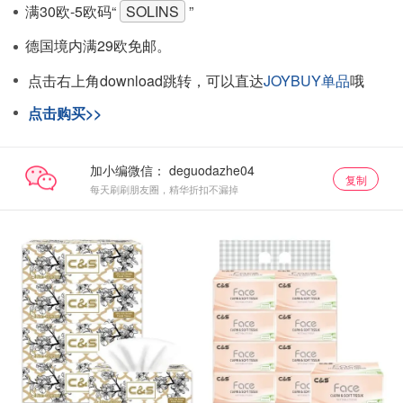
满30欧-5欧码“
SOLINS
”
德国境内满29欧免邮。
点击右上角download跳转，可以直达
JOYBUY单品
哦
点击购买>>
加小编微信：
复制
每天刷刷朋友圈，精华折扣不漏掉