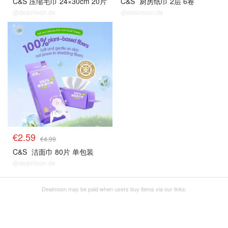
C&S 压缩毛巾 24×30cm 20片
C&S
厨房纸巾 2层 6卷
@dealmoon.de
@dealmoon.de
€2.59
€4.99
C&S
洁面巾 80片 单包装
@dealmoon.de
Dealmoon may be paid when users buy items via our links.