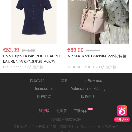
€63.99
€89.00
€145.00
€295.00
Polo Ralph Lauren POLO RALPH
Michael Kors Charlotte logo托特包
LAUREN 深蓝色珠地布 Polo衫
Breuninger
917人感兴趣
MICHAEL KORS
780人感兴趣
联系我们
黑五
InRewards
Impressum
Datenschutzerklärung
用户协议
版权声明
触屏版
电脑版
下载App
contact@dazhe.de
打开 APP
页面信息由用户分享或品牌、商家提供，由Dealmoon核实后发布折
扣广告