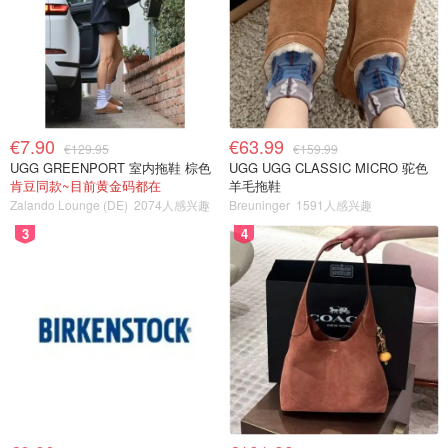
€7.90
€63.99
€129.95
€159.99
UGG GREENPORT 室内拖鞋 棕色
UGG UGG CLASSIC MICRO 驼色
肯豆同款~目前黄金码都在
羊毛拖鞋
Zalando Lounge (DE)
2074人感兴趣
Breuninger
1591人感兴趣
3
4