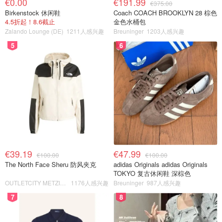
€0.00
€191.99
€375.00
Birkenstock 休闲鞋
Coach COACH BROOKLYN 28 棕色
4.5折起！8.6截止
金色水桶包
Zalando Lounge (DE)
1211人感兴趣
Breuninger
1203人感兴趣
5
6
€39.19
€47.99
€100.00
€100.00
The North Face Sheru 防风夹克
adidas Originals adidas Originals
TOKYO 复古休闲鞋 深棕色
OUTLETCITY METZINGEN
1176人感兴趣
Breuninger
987人感兴趣
7
8