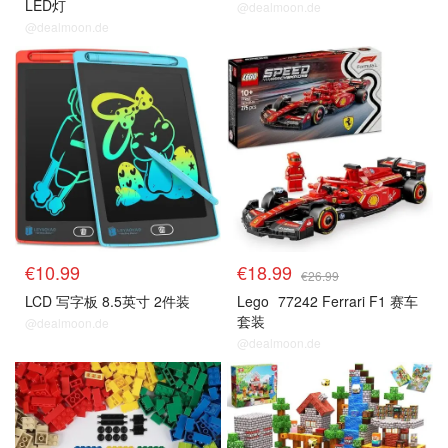
LED灯
@dealmoon.de
@dealmoon.de
€10.99
€18.99
€26.99
LCD 写字板 8.5英寸 2件装
Lego
77242 Ferrari F1 赛车
套装
@dealmoon.de
@dealmoon.de