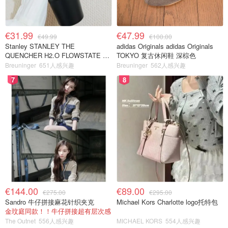
€31.99
€47.99
€49.99
€100.00
Stanley STANLEY THE
adidas Originals adidas Originals
QUENCHER H2.O FLOWSTATE 保
TOKYO 复古休闲鞋 深棕色
温杯 1.18L 黑色
Breuninger
651人感兴趣
Breuninger
562人感兴趣
7
8
€144.00
€89.00
€275.00
€295.00
Sandro 牛仔拼接麻花针织夹克
Michael Kors Charlotte logo托特包
金玟庭同款！！牛仔拼接超有层次感
The Outnet
556人感兴趣
MICHAEL KORS
554人感兴趣