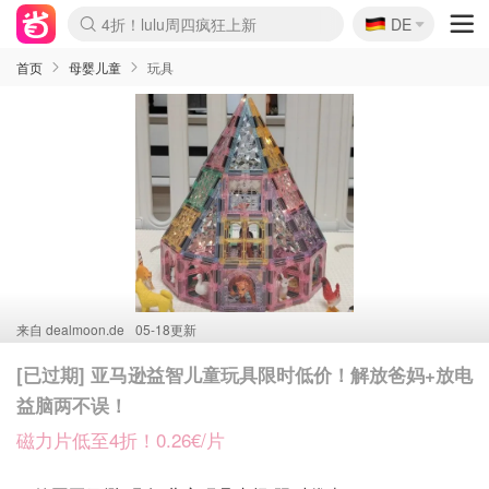
🇩🇪
4折！lulu周四疯狂上新
DE
Boticinal 夏促开抢！
还没结束！&OtherStories大促
Joybuy变相75折 随时失效
速领！Stanley独家85折
疑似霸哥！Camper额外叠85折
Zalando 奥莱闪促！每日更新
Moncler反季囤！5折起+叠9折
Coach Brooklyn仅€192
首页
母婴儿童
玩具
来自
dealmoon.de
05-18更新
[已过期] 亚马逊益智儿童玩具限时低价！解放爸妈+放电
益脑两不误！
磁力片低至4折！0.26€/片