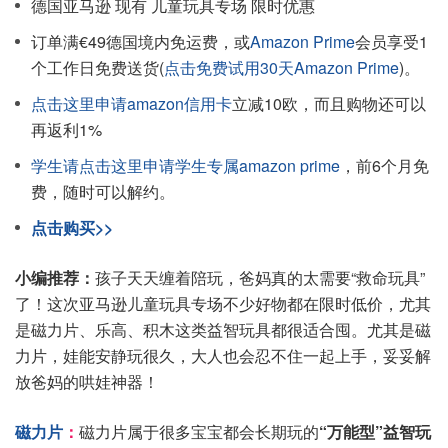
德国亚马逊 现有 儿童玩具专场 限时优惠
订单满€49德国境内免运费，或
Amazon Prime
会员享受1
个工作日免费送货(
点击免费试用30天Amazon Prime
)。
点击这里申请amazon信用卡
立减10欧，而且购物还可以
再返利1%
学生请点击这里申请学生专属amazon prime
，前6个月免
费，随时可以解约。
点击购买>>
小编推荐：
孩子天天缠着陪玩，爸妈真的太需要“救命玩具”
了！这次亚马逊儿童玩具专场不少好物都在限时低价，尤其
是磁力片、乐高、积木这类益智玩具都很适合囤。尤其是磁
力片，娃能安静玩很久，大人也会忍不住一起上手，妥妥解
放爸妈的哄娃神器！
磁力片
：
磁力片属于很多宝宝都会长期玩的
“万能型”益智玩