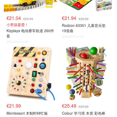
€21.04
€21.94
€29.99
€28.99
小男孩蕞爱！
Rodzon 63301 儿童音乐垫
Kizplays 电动赛车轨道 260件
19首曲
套
@dealmoon.de
@dealmoon.de
€21.99
€25.49
€29.99
Montessori 木制时钟忙板
Colour 学习塔 木质 彩色棒