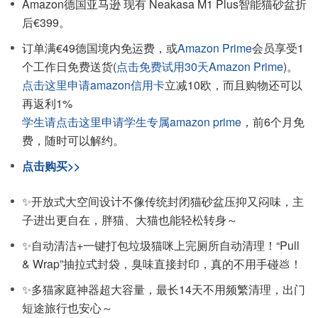
Amazon德国亚马逊 现有 Neakasa M1 Plus智能猫砂盆折
后€399。
订单满€49德国境内免运费，或
Amazon Prime
会员享受1
个工作日免费送货(
点击免费试用30天Amazon Prime
)。
点击这里申请amazon信用卡
立减10欧，而且购物还可以
再返利1%
学生请点击这里申请学生专属amazon prime
，前6个月免
费，随时可以解约。
点击购买>>
✨开放式大空间设计
不像传统封闭猫砂盆压抑又闷味，主
子进出更自在，胖猫、大猫也能轻松转身～
✨自动清洁+一键打包垃圾
猫咪上完厕所自动清理！“Pull
& Wrap”抽拉式封袋，臭味直接封印，真的不用手碰💩！
✨多猫家庭神器
超大容量，最长14天不用频繁清理，出门
短途旅行也安心～