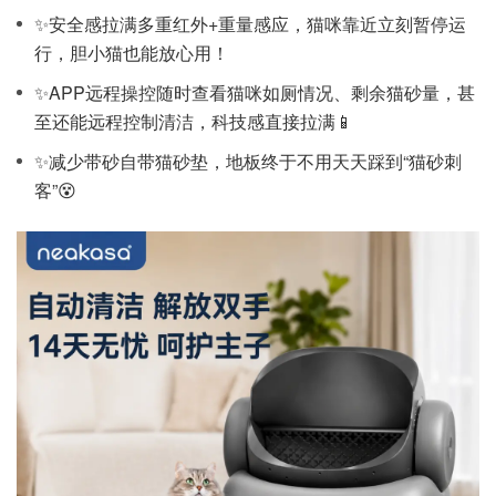
✨安全感拉满
多重红外+重量感应，猫咪靠近立刻暂停运
行，胆小猫也能放心用！
✨APP远程操控
随时查看猫咪如厕情况、剩余猫砂量，甚
至还能远程控制清洁，科技感直接拉满📱
✨减少带砂
自带猫砂垫，地板终于不用天天踩到“猫砂刺
客”😵