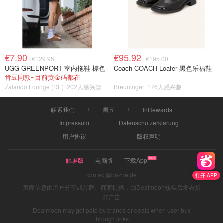
€7.90
€95.92
€129.95
€195.00
UGG GREENPORT 室内拖鞋 棕色
Coach COACH Loafer 黑色乐福鞋
肯豆同款~目前黄金码都在
Zalando Lounge (DE)
202人感兴趣
Breuninger
176人感兴趣
联系我们
黑五
InRewards
Impressum
Datenschutzerklärung
用户协议
版权声明
触屏版
电脑版
下载App
contact@dazhe.de
打开 APP
页面信息由用户分享或品牌、商家提供，由Dealmoon核实后发布折
扣广告
Dealmoon may get paid by brands or deals when user buy
through links