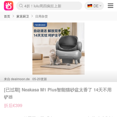
🇩🇪
4折！lulu周四疯狂上新
DE
Boticinal 夏促开抢！
还没结束！&OtherStories大促
Joybuy变相75折 随时失效
速领！Stanley独家85折
疑似霸哥！Camper额外叠85折
Zalando 奥莱闪促！每日更新
Moncler反季囤！5折起+叠9折
Coach Brooklyn仅€192
首页
家居厨卫
日用杂货
来自
dealmoon.de
05-20更新
[已过期] Neakasa M1 Plus智能猫砂盆太香了 14天不用
铲💩
折后€399