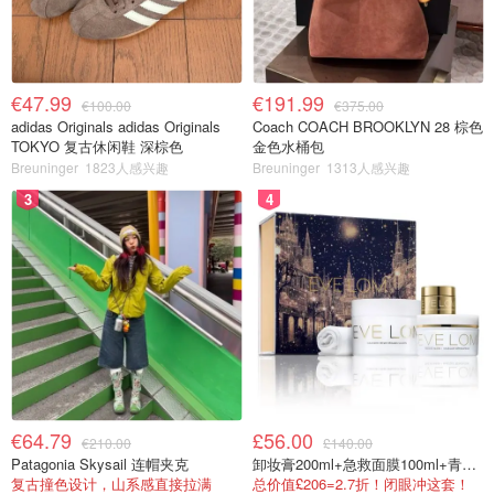
€47.99
€191.99
€100.00
€375.00
adidas Originals adidas Originals
Coach COACH BROOKLYN 28 棕色
TOKYO 复古休闲鞋 深棕色
金色水桶包
Breuninger
1823人感兴趣
Breuninger
1313人感兴趣
3
4
€64.79
£56.00
€210.00
£140.00
Patagonia Skysail 连帽夹克
卸妆膏200ml+急救面膜100ml+青春面霜15ml
复古撞色设计，山系感直接拉满
总价值£206=2.7折！闭眼冲这套！