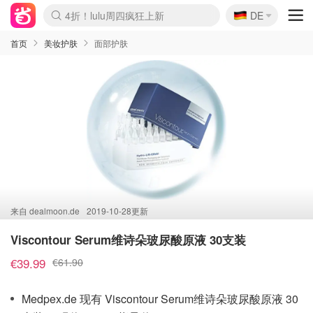
🇩🇪
4折！lulu周四疯狂上新
DE
Boticinal 夏促开抢！
还没结束！&OtherStories大促
Joybuy变相75折 随时失效
速领！Stanley独家85折
疑似霸哥！Camper额外叠85折
Zalando 奥莱闪促！每日更新
Moncler反季囤！5折起+叠9折
Coach Brooklyn仅€192
首页
美妆护肤
面部护肤
来自
dealmoon.de
2019-10-28更新
Viscontour Serum维诗朵玻尿酸原液 30支装
€39.99
€61.90
Medpex.de 现有 Viscontour Serum维诗朵玻尿酸原液 30