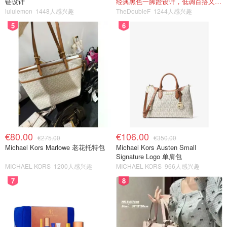
链设计
经典黑色一脚蹬设计，低调百搭又高级
lululemon
1448人感兴趣
TheDoubleF
1244人感兴趣
5
6
€80.00
€106.00
€275.00
€350.00
Michael Kors Marlowe 老花托特包
Michael Kors Austen Small
Signature Logo 单肩包
MICHAEL KORS
1200人感兴趣
MICHAEL KORS
966人感兴趣
7
8