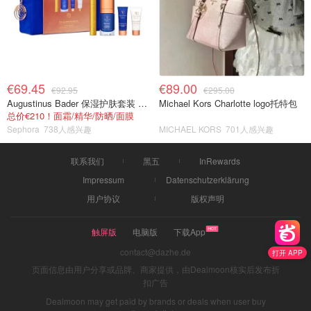
€69.45
€89.00
€92.95
€295.00
Augustinus Bader 保湿护肤套装 TFC8®
Michael Kors Charlotte logo托特包
总价€210！面霜/精华/防晒/面膜
Sephora
738人感兴趣
MICHAEL KORS
701人感兴趣
联系我们
黑五
InRewards
Impressum
Datenschutzerklärung
用户协议
版权声明
触屏版
电脑版
下载App
contact@dazhe.de
打开 APP
页面信息由用户分享或品牌、商家提供，由Dealmoon核实后发布折
扣广告
Dealmoon may get paid by brands or deals when user buy