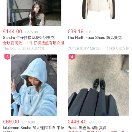
€144.00
€39.19
€275.00
€100.00
Sandro 牛仔拼接麻花针织夹克
The North Face Sheru 防风夹克
金玟庭同款！！牛仔拼接超有层次感
The Outnet
2033人感兴趣
OUTLETCITY METZINGEN
1586人感兴趣
3
4
€69.00
€446.40
€118.00
€930.00
lululemon Scuba 加大连帽卫衣 半拉
Prada 黑色乐福鞋 真皮