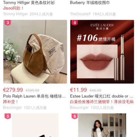
Tommy Hilfiger 黄色条纹衬衫
Burberry 羊绒格纹围巾
Jisoo同款！
Tommy Hilfiger
2004人感兴趣
TheDoubleF
1842人感兴趣
3
4
€279.99
€11.99
€595.00
€46.00
Polo Ralph Lauren 单肩包 橄榄绿金色
Estee Lauder 哑光口红 double or nothing色号
蹲补货！
白菜价捡雅诗兰黛细管！薄涂没毛病
Breuninger
1321人感兴趣
Breuninger
1302人感兴趣
5
6