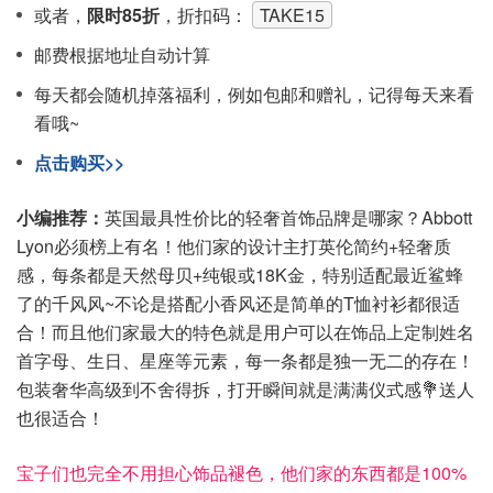
或者，
限时85折
，折扣码：
TAKE15
邮费根据地址自动计算
每天都会随机掉落福利，例如包邮和赠礼，记得每天来看
看哦~
点击购买>>
小编推荐：
英国最具性价比的轻奢首饰品牌是哪家？Abbott
Lyon必须榜上有名！他们家的设计主打英伦简约+轻奢质
感，每条都是天然母贝+纯银或18K金，特别适配最近鲨蜂
了的千风风~不论是搭配小香风还是简单的T恤衬衫都很适
合！而且他们家最大的特色就是用户可以在饰品上定制姓名
首字母、生日、星座等元素，每一条都是独一无二的存在！
包装奢华高级到不舍得拆，打开瞬间就是满满仪式感💐送人
也很适合！
宝子们也完全不用担心饰品褪色，他们家的东西都是100%