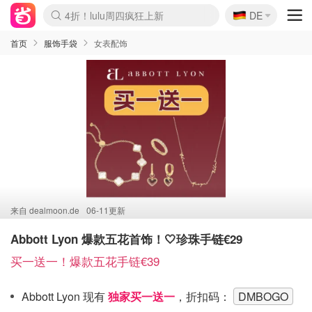
🇩🇪
4折！lulu周四疯狂上新
DE
Boticinal 夏促开抢！
还没结束！&OtherStories大促
Joybuy变相75折 随时失效
速领！Stanley独家85折
疑似霸哥！Camper额外叠85折
Zalando 奥莱闪促！每日更新
Moncler反季囤！5折起+叠9折
Coach Brooklyn仅€192
首页
服饰手袋
女表配饰
来自
dealmoon.de
06-11更新
Abbott Lyon 爆款五花首饰！🤍珍珠手链€29
买一送一！爆款五花手链€39
Abbott Lyon 现有
独家买一送一
，折扣码：
DMBOGO