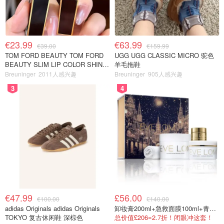
€23.99
€63.99
€39.00
€159.99
TOM FORD BEAUTY TOM FORD
UGG UGG CLASSIC MICRO 驼色
BEAUTY SLIM LIP COLOR SHINE
羊毛拖鞋
口红 open back色
Breuninger
2011人感兴趣
Breuninger
905人感兴趣
3
4
€47.99
£56.00
€100.00
£140.00
adidas Originals adidas Originals
卸妆膏200ml+急救面膜100ml+青春面霜15ml
TOKYO 复古休闲鞋 深棕色
总价值£206=2.7折！闭眼冲这套！