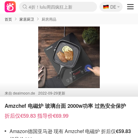
🇩🇪
4折！lulu周四疯狂上新
DE
Boticinal 夏促开抢！
还没结束！&OtherStories大促
Joybuy变相75折 随时失效
速领！Stanley独家85折
疑似霸哥！Camper额外叠85折
Zalando 奥莱闪促！每日更新
Moncler反季囤！5折起+叠9折
Coach Brooklyn仅€192
首页
家居厨卫
厨房用品
来自
dealmoon.de
2022-09-29更新
Amzchef 电磁炉 玻璃台面 2000w功率 过热安全保护
折后仅€59.83 指导价€69.99
Amazon德国亚马逊 现有 Amzchef 电磁炉 折后仅
€59.83