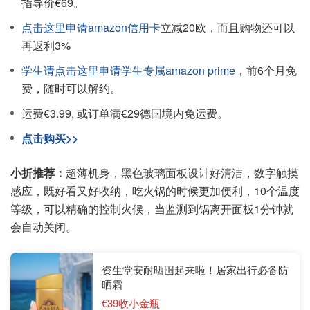
指导价€69。
点击这里申请amazon信用卡
立减20欧，而且购物还可以
再返利3%
学生请点击这里申请学生专属amazon prime
，前6个月免
费，随时可以解约。
运费€3.99, 或订单满€29德国境内免运费。
点击购买>>
小折推荐：
超薄机身，黑色玻璃面板设计好清洁，数字触摸
感应，既好看又好收纳，吃火锅的时候更加便利，10个温度
等级，可以精确的控制火候，当监测到锅离开面板1分钟就
会自动关闭。
资生堂安耐晒囤起来啦！居家出行必备防
晒霜
€39收小金瓶