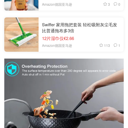
3
0
Amazon德国亚马逊
Swiffer 家用拖把套装 轻松吸附灰尘毛发
比普通拖布多3倍
12片湿巾仅€2.66
113
1
Amazon德国亚马逊