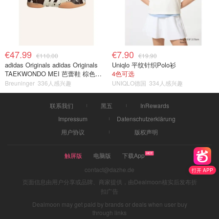
€47.99
€7.90
€110.00
€19.90
adidas Originals adidas Originals
Uniqlo 平纹针织Polo衫
TAEKWONDO MEI 芭蕾鞋 棕色米
4色可选
色
Breuninger
336人感兴趣
UNIQLO德国
334人感兴趣
联系我们
黑五
InRewards
Impressum
Datenschutzerklärung
用户协议
版权声明
触屏版
电脑版
下载App
contact@dazhe.de
打开 APP
页面信息由用户分享或品牌、商家提供，由Dealmoon核实后发布折
扣广告
Dealmoon may get paid by brands or deals when user buy
through links