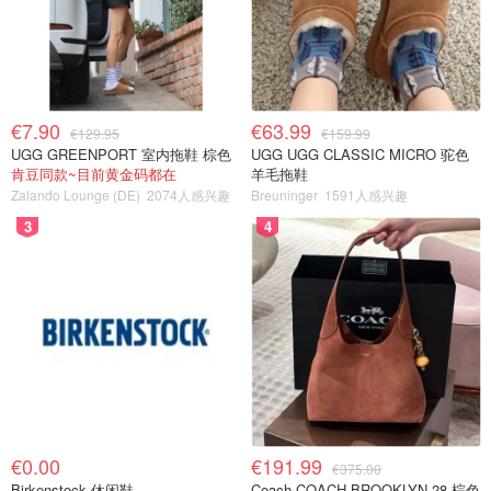
€7.90
€63.99
€129.95
€159.99
UGG GREENPORT 室内拖鞋 棕色
UGG UGG CLASSIC MICRO 驼色
肯豆同款~目前黄金码都在
羊毛拖鞋
Zalando Lounge (DE)
2074人感兴趣
Breuninger
1591人感兴趣
3
4
€0.00
€191.99
€375.00
Birkenstock 休闲鞋
Coach COACH BROOKLYN 28 棕色