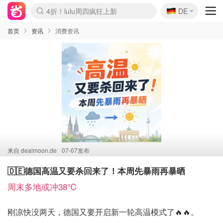
🇩🇪
4折！lulu周四疯狂上新
DE
Boticinal 夏促开抢！
还没结束！&OtherStories大促
Joybuy变相75折 随时失效
速领！Stanley独家85折
疑似霸哥！Camper额外叠85折
Zalando 奥莱闪促！每日更新
Moncler反季囤！5折起+叠9折
Coach Brooklyn仅€192
首页
资讯
消费资讯
来自
dealmoon.de
07-07发布
🇩🇪德国高温又要杀回来了！本周先暴雨再暴晒
周末多地或冲38℃
刚凉快没两天，德国又要开启新一轮高温模式了🔥🔥。