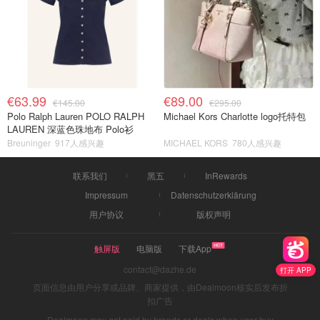
€63.99
€89.00
€145.00
€295.00
Polo Ralph Lauren POLO RALPH
Michael Kors Charlotte logo托特包
LAUREN 深蓝色珠地布 Polo衫
Breuninger
917人感兴趣
MICHAEL KORS
780人感兴趣
联系我们
黑五
InRewards
Impressum
Datenschutzerklärung
用户协议
版权声明
触屏版
电脑版
下载App
contact@dazhe.de
打开 APP
页面信息由用户分享或品牌、商家提供，由Dealmoon核实后发布折
扣广告
Dealmoon may get paid by brands or deals when user buy