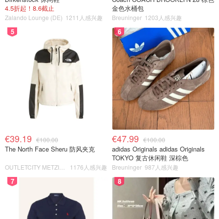
4.5折起！8.6截止
金色水桶包
Zalando Lounge (DE)
1211人感兴趣
Breuninger
1203人感兴趣
5
6
€39.19
€47.99
€100.00
€100.00
The North Face Sheru 防风夹克
adidas Originals adidas Originals
TOKYO 复古休闲鞋 深棕色
OUTLETCITY METZINGEN
1176人感兴趣
Breuninger
987人感兴趣
7
8