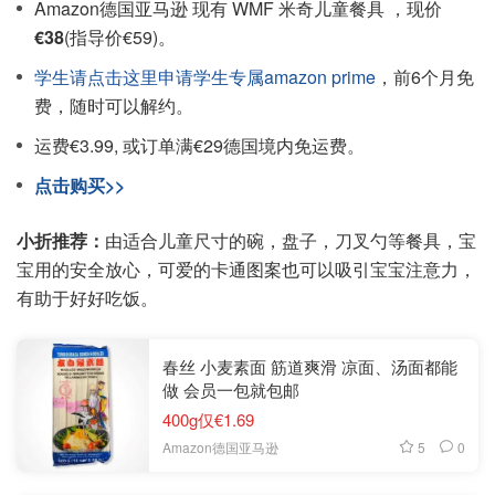
Amazon德国亚马逊 现有 WMF 米奇儿童餐具 ，现价
€38
(指导价€59)。
学生请点击这里申请学生专属amazon prime
，前6个月免
费，随时可以解约。
运费€3.99, 或订单满€29德国境内免运费。
点击购买>>
小折推荐：
由适合儿童尺寸的碗，盘子，刀叉勺等餐具，宝
宝用的安全放心，可爱的卡通图案也可以吸引宝宝注意力，
有助于好好吃饭。
春丝 小麦素面 筋道爽滑 凉面、汤面都能
做 会员一包就包邮
400g仅€1.69
5
0
Amazon德国亚马逊