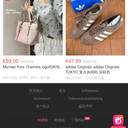
€89.00
€47.99
€295.00
€100.00
Michael Kors Charlotte logo托特包
adidas Originals adidas Originals
TOKYO 复古休闲鞋 深棕色
MICHAEL KORS
869人感兴趣
Breuninger
781人感兴趣
联系我们
黑五
InRewards
Impressum
Datenschutzerklärung
用户协议
版权声明
触屏版
电脑版
下载App
contact@dazhe.de