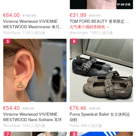
€64.00
€31.99
€100.00
€65.00
Vivienne Westwood VIVIENNE
TOM FORD BEAUTY 香草限定 镜面唇蜜 #08INHIBITION
WESTWOOD Westminster 单只耳
元气果汁感的杏桃色 ～
环
Rboutique
1195人感兴趣
Breuninger
1080人感兴趣
5
6
€54.40
€76.46
€85.00
€89.95
Vivienne Westwood VIVIENNE
Puma Speedcat Ballet 女士休闲运
WESTWOOD Nano Solitaire 耳环
动鞋
Rboutique
1043人感兴趣
Puma
886人感兴趣
7
8