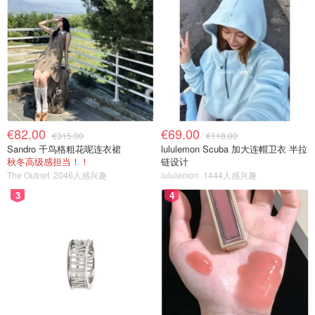
€82.00
€69.00
€315.00
€118.00
Sandro 千鸟格粗花呢连衣裙
lululemon Scuba 加大连帽卫衣 半拉
秋冬高级感担当！！
链设计
The Outnet
2046人感兴趣
lululemon
1444人感兴趣
3
4