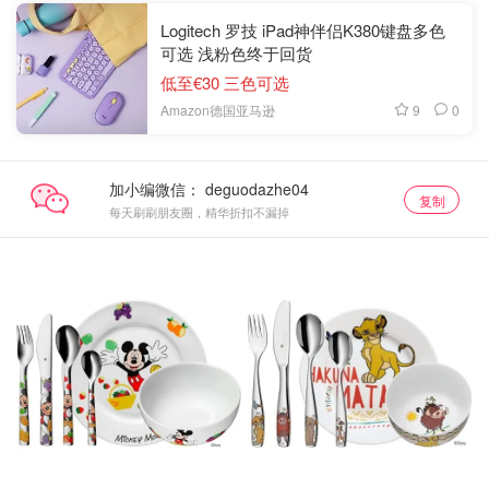
Logitech 罗技 iPad神伴侣K380键盘多色
可选 浅粉色终于回货
低至€30 三色可选
9
0
Amazon德国亚马逊
加小编微信：
复制
每天刷刷朋友圈，精华折扣不漏掉