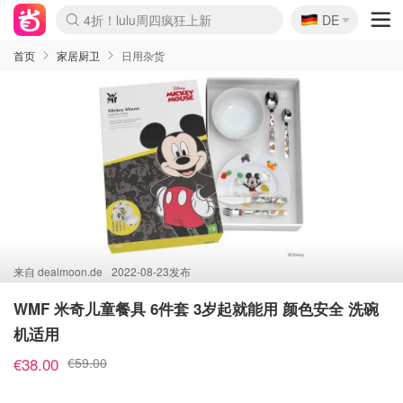
🇩🇪
4折！lulu周四疯狂上新
DE
Boticinal 夏促开抢！
还没结束！&OtherStories大促
Joybuy变相75折 随时失效
速领！Stanley独家85折
疑似霸哥！Camper额外叠85折
Zalando 奥莱闪促！每日更新
Moncler反季囤！5折起+叠9折
Coach Brooklyn仅€192
首页
家居厨卫
日用杂货
来自
dealmoon.de
2022-08-23发布
WMF 米奇儿童餐具 6件套 3岁起就能用 颜色安全 洗碗
机适用
€38.00
€59.00