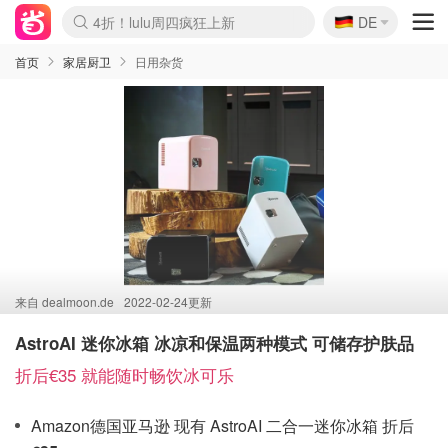
🇩🇪
4折！lulu周四疯狂上新
DE
Boticinal 夏促开抢！
还没结束！&OtherStories大促
Joybuy变相75折 随时失效
速领！Stanley独家85折
疑似霸哥！Camper额外叠85折
Zalando 奥莱闪促！每日更新
Moncler反季囤！5折起+叠9折
Coach Brooklyn仅€192
首页
家居厨卫
日用杂货
来自
dealmoon.de
2022-02-24更新
AstroAI 迷你冰箱 冰凉和保温两种模式 可储存护肤品
折后€35 就能随时畅饮冰可乐
Amazon德国亚马逊 现有 AstroAI 二合一迷你冰箱 折后