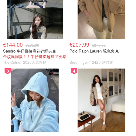
€144.00
€207.99
€275.00
€375.00
Sandro 牛仔拼接麻花针织夹克
Polo Ralph Lauren 驼色夹克
金玟庭同款！！牛仔拼接超有层次感
The Outnet
2026人感兴趣
Breuninger
1242人感兴趣
3
4