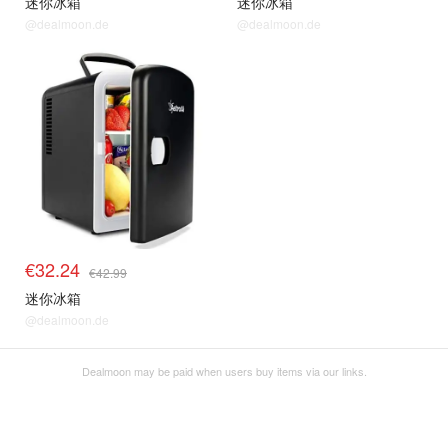
迷你冰箱
迷你冰箱
@dealmoon.de
@dealmoon.de
€32.24
€42.99
迷你冰箱
@dealmoon.de
Dealmoon may be paid when users buy items via our links.