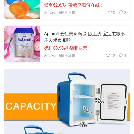
低至€2.6/块 蜜糖皂颜值在线！
0
0
Amazon德国亚马逊
Aptamil 爱他美奶粉 新版上线 宝宝屯粮不
用去超市搬啦
奶粉€8.98起 德亚自营
12
0
Amazon德国亚马逊