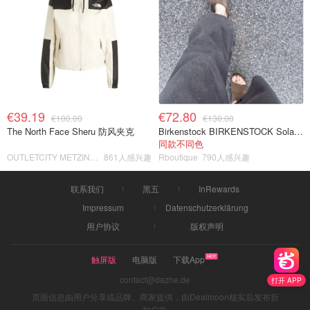
€39.19
€72.80
€100.00
€130.00
The North Face Sheru 防风夹克
Birkenstock BIRKENSTOCK Solana 麂皮皮革凉拖
同款不同色
OUTLETCITY METZINGEN
861人感兴趣
Rboutique
790人感兴趣
联系我们
黑五
InRewards
Impressum
Datenschutzerklärung
用户协议
版权声明
触屏版
电脑版
下载App
contact@dazhe.de
打开 APP
页面信息由用户分享或品牌、商家提供，由Dealmoon核实后发布折
扣广告