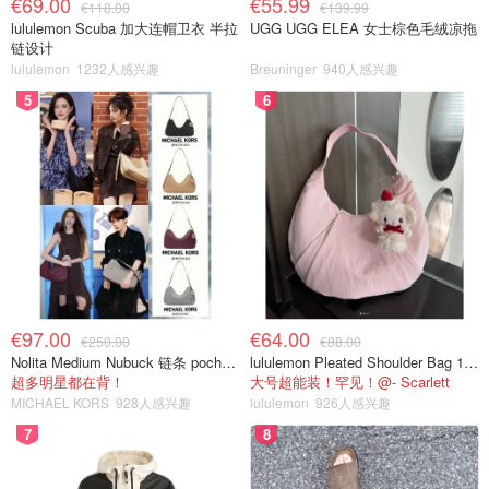
€69.00
€55.99
€118.00
€139.99
lululemon Scuba 加大连帽卫衣 半拉
UGG UGG ELEA 女士棕色毛绒凉拖
链设计
lululemon
1232人感兴趣
Breuninger
940人感兴趣
5
6
€97.00
€64.00
€250.00
€88.00
Nolita Medium Nubuck 链条 pochette
lululemon Pleated Shoulder Bag 10L 单肩包
超多明星都在背！
大号超能装！罕见！@- Scarlett
MICHAEL KORS
928人感兴趣
lululemon
926人感兴趣
7
8