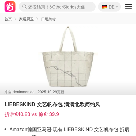
🇩🇪
Joybuy变相75折 随时失效
DE
Boticinal 夏促开抢！
4折！lulu周四疯狂上新
还没结束！&OtherStories大促
速领！Stanley独家85折
疑似霸哥！Camper额外叠85折
Zalando 奥莱闪促！每日更新
Moncler反季囤！5折起+叠9折
Coach Brooklyn仅€192
首页
家居厨卫
日用杂货
来自
dealmoon.de
2025-10-29更新
LIEBESKIND 文艺帆布包 满满北欧简约风
折后€40.23 vs 原€139.9
Amazon德国亚马逊 现有 LIEBESKIND 文艺帆布包 折后