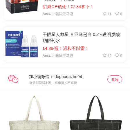
甜咸CP锁死！€7.84拿下！
14
0
Amazon德国亚马逊
干眼星人救星 💧亚马逊自 0.2%透明质酸
钠眼药水
€4.86/瓶！温和不踩雷！
12
0
Amazon德国亚马逊
加小编微信：
复制
每天刷刷朋友圈，精华折扣不漏掉