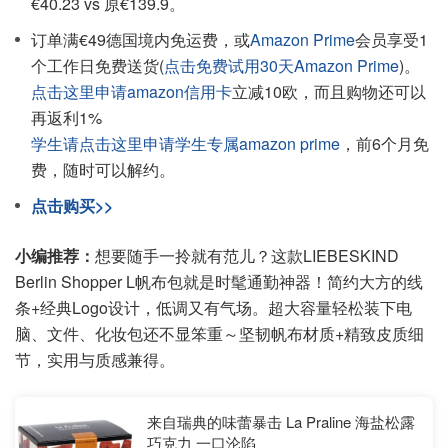
€40.23 vs 原€139.9。
订单满€49德国境内免运费，或
Amazon Prime
会员享受1
个工作日免费送货(
点击免费试用30天Amazon Prime
)。
点击这里申请amazon信用卡
立减10欧，而且购物还可以
再返利1%
学生请点击这里申请学生专属amazon prime
，前6个月免
费，随时可以解约。
点击购买>>
小编推荐：
想要随手一拎就有范儿？这款LIEBESKIND
Berlin Shopper L帆布包就是时髦通勤神器！简约大方的线
条+经典Logo设计，低调又有气场。超大容量轻松装下电
脑、文件、化妆包还不显笨重～坚韧帆布材质+精致皮质细
节，实用与质感兼得。
来自瑞典的味蕾暴击 La Praline 海盐松露
巧克力 一口沦陷