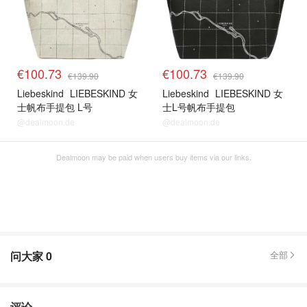
€100.73
€100.73
€139.90
€139.90
Liebeskind
LIEBESKIND 女
Liebeskind
LIEBESKIND 女
士帆布手提包 L号
士L号帆布手提包
@dealmoon.de
@dealmoon.de
Dealmoon may be paid when users buy items via our links.
问大家
0
全部
评论