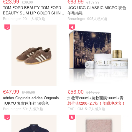
€23.99
€63.99
€39.00
€159.99
TOM FORD BEAUTY TOM FORD
UGG UGG CLASSIC MICRO 驼色
BEAUTY SLIM LIP COLOR SHINE
羊毛拖鞋
口红 open back色
Breuninger
2011人感兴趣
Breuninger
905人感兴趣
3
4
€47.99
£56.00
€100.00
£140.00
adidas Originals adidas Originals
卸妆膏200ml+急救面膜100ml+青春面霜15ml
TOKYO 复古休闲鞋 深棕色
总价值£206=2.7折！闭眼冲这套！
Breuninger
591人感兴趣
EVE LOM
517人感兴趣
5
6