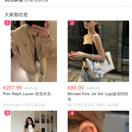
大家都在抢
1
2
€207.99
€89.00
€375.00
€295.00
Polo Ralph Lauren 驼色夹克
Michael Kors Jet Set Logo提花托特
包
Breuninger
2030人感兴趣
MICHAEL KORS
1660人感兴趣
3
4