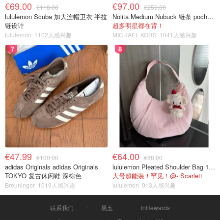
€69.00
€97.00
€118.00
€250.00
lululemon Scuba 加大连帽卫衣 半拉
Nolita Medium Nubuck 链条 pochette
链设计
超多明星都在背！
lululemon
1102人感兴趣
MICHAEL KORS
1041人感兴趣
7
8
€47.99
€64.00
€100.00
€88.00
adidas Originals adidas Originals
lululemon Pleated Shoulder Bag 10L 单肩包
TOKYO 复古休闲鞋 深棕色
大号超能装！罕见！@- Scarlett
Breuninger
1019人感兴趣
lululemon
913人感兴趣
联系我们
黑五
InRewards