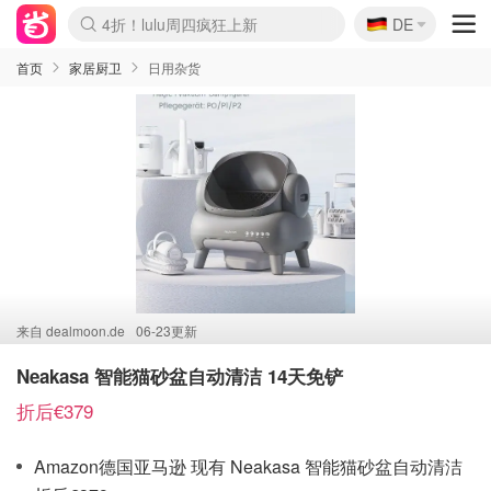
🇩🇪
4折！lulu周四疯狂上新
DE
Boticinal 夏促开抢！
还没结束！&OtherStories大促
Joybuy变相75折 随时失效
速领！Stanley独家85折
疑似霸哥！Camper额外叠85折
Zalando 奥莱闪促！每日更新
Moncler反季囤！5折起+叠9折
Coach Brooklyn仅€192
首页
家居厨卫
日用杂货
来自
dealmoon.de
06-23更新
Neakasa 智能猫砂盆自动清洁 14天免铲
折后€379
Amazon德国亚马逊 现有 Neakasa 智能猫砂盆自动清洁