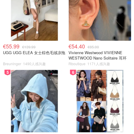
€55.99
€54.40
€139.99
€85.00
UGG UGG ELEA 女士棕色毛绒凉拖
Vivienne Westwood VIVIENNE
WESTWOOD Nano Solitaire 耳环
Breuninger
1490人感兴趣
Rboutique
1171人感兴趣
5
6