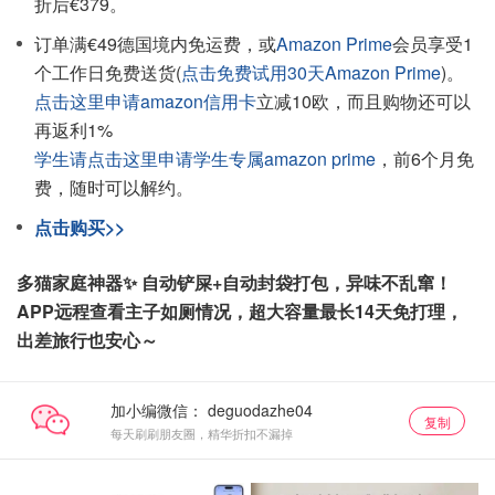
折后€379。
订单满€49德国境内免运费，或
Amazon Prime
会员享受1
个工作日免费送货(
点击免费试用30天Amazon Prime
)。
点击这里申请amazon信用卡
立减10欧，而且购物还可以
再返利1%
学生请点击这里申请学生专属amazon prime
，前6个月免
费，随时可以解约。
点击购买>>
多猫家庭神器✨ 自动铲屎+自动封袋打包，异味不乱窜！
APP远程查看主子如厕情况，超大容量最长14天免打理，
出差旅行也安心～
加小编微信：
复制
每天刷刷朋友圈，精华折扣不漏掉