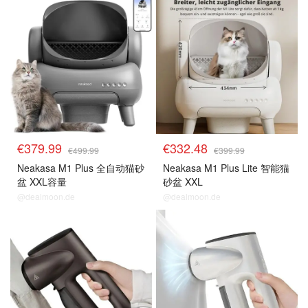
€379.99
€332.48
€499.99
€399.99
Neakasa M1 Plus 全自动猫砂
Neakasa M1 Plus Lite 智能猫
盆 XXL容量
砂盆 XXL
@dealmoon.de
@dealmoon.de