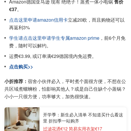
Amazon德国亚马逊 现有 绝绝子！蒸煮一体小电锅
售价
€37
。
点击这里申请amazon信用卡
立减20欧，而且购物还可以
再返利3%
学生请点击这里申请学生专属amazon prime
，前6个月免
费，随时可以解约。
运费€3.99, 或订单满€29德国境内免运费。
点击购买>>
小折推荐：
宿舍小伙伴必入，平时煮个面很方便，不想在公
共区域煮螺蛳粉，怕影响其他人？或是自己住缺个小蒸锅？
小小一只很方便，功率够大，加热很快速。
开学季：新生必入清单 不知道买什么看这
里 折扣季一站购齐
过滤花洒€12 简易实用衣架€17