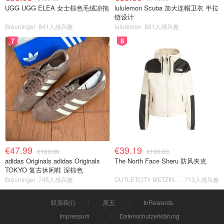
UGG UGG ELEA 女士棕色毛绒凉拖
lululemon Scuba 加大连帽卫衣 半拉
链设计
Breuninger
841人感兴趣
lululemon
801人感兴趣
7
8
€47.99
€39.19
€100.00
€100.00
adidas Originals adidas Originals
The North Face Sheru 防风夹克
TOKYO 复古休闲鞋 深棕色
Breuninger
745人感兴趣
OUTLETCITY METZINGEN
713人感兴趣
联系我们
黑五
InRewards
Impressum
Datenschutzerklärung