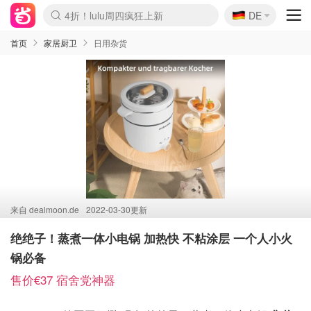
🇩🇪
4折！lulu周四疯狂上新
DE
Boticinal 夏促开抢！
还没结束！&OtherStories大促
Joybuy变相75折 随时失效
速领！Stanley独家85折
疑似霸哥！Camper额外叠85折
Zalando 奥莱闪促！每日更新
Moncler反季囤！5折起+叠9折
Coach Brooklyn仅€192
首页
家居厨卫
日用杂货
来自
dealmoon.de
2022-03-30更新
绝绝子！蒸煮一体小电锅 加热快 不粘涂层 一个人小火
锅必备
售价€37 宿舍党神器