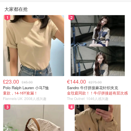
大家都在抢
1
2
£23.00
€144.00
£45.00
€275.00
Polo Ralph Lauren 小马T恤
Sandro 牛仔拼接麻花针织夹克
童款，14-16Y捡漏！
金玟庭同款！！牛仔拼接超有层次感
Flannels UK
2008人感兴趣
The Outnet
1046人感兴趣
3
4