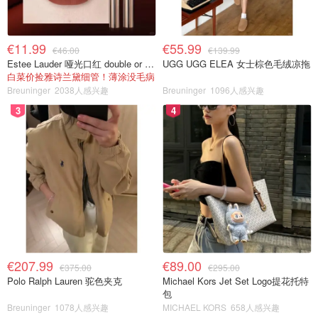
€11.99
€55.99
€46.00
€139.99
Estee Lauder 哑光口红 double or nothing色号
UGG UGG ELEA 女士棕色毛绒凉拖
白菜价捡雅诗兰黛细管！薄涂没毛病
Breuninger
2038人感兴趣
Breuninger
1096人感兴趣
3
4
€207.99
€89.00
€375.00
€295.00
Polo Ralph Lauren 驼色夹克
Michael Kors Jet Set Logo提花托特
包
Breuninger
1078人感兴趣
MICHAEL KORS
658人感兴趣