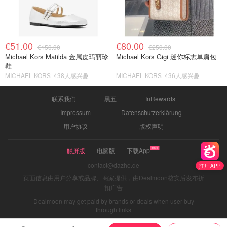
€51.00
€80.00
€150.00
€250.00
Michael Kors Matilda 金属皮玛丽珍
Michael Kors Gigi 迷你标志单肩包
鞋
MICHAEL KORS
438人感兴趣
MICHAEL KORS
436人感兴趣
联系我们
黑五
InRewards
Impressum
Datenschutzerklärung
用户协议
版权声明
触屏版
电脑版
下载App
contact@dazhe.de
打开 APP
页面信息由用户分享或品牌、商家提供，由Dealmoon核实后发布折
扣广告
Dealmoon may get paid by brands or deals when user buy
through links