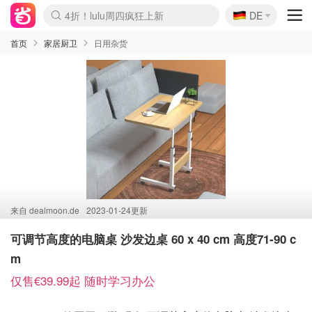
🇩🇪
4折！lulu周四疯狂上新
DE
Boticinal 夏促开抢！
还没结束！&OtherStories大促
Joybuy变相75折 随时失效
速领！Stanley独家85折
疑似霸哥！Camper额外叠85折
Zalando 奥莱闪促！每日更新
Moncler反季囤！5折起+叠9折
Coach Brooklyn仅€192
首页
家居厨卫
日用杂货
来自
dealmoon.de
2023-01-24更新
可调节高度的电脑桌 沙发边桌 60 x 40 cm 高度71-90 c
m
仅售€39.99起 随时学习办公