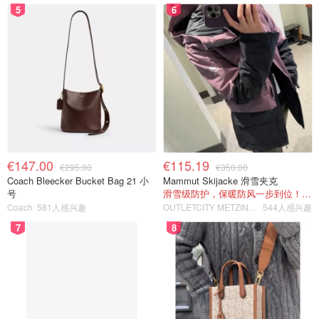
5
6
€147.00
€115.19
€295.00
€350.00
Coach Bleecker Bucket Bag 21 小
Mammut Skijacke 滑雪夹克
号
滑雪级防护，保暖防风一步到位！仅剩s！
Coach
581人感兴趣
OUTLETCITY METZINGEN
544人感兴趣
7
8