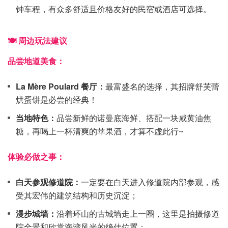
钟车程，有众多舒适且价格友好的民宿或酒店可选择。
🍽️ 周边玩法建议
品尝地道美食：
La Mère Poulard 餐厅：
最富盛名的选择，其招牌舒芙蕾
烘蛋饼是必尝的经典！
当地特色：
品尝新鲜的诺曼底海鲜、搭配一块咸黄油焦
糖，再喝上一杯清爽的苹果酒，才算不虚此行~
体验必做之事：
白天参观修道院：
一定要在白天进入修道院内部参观，感
受其宏伟的建筑结构和历史沉淀；
漫步城墙：
沿着环山的古城墙走上一圈，这里是拍摄修道
院全景和欣赏海湾风光的绝佳位置；