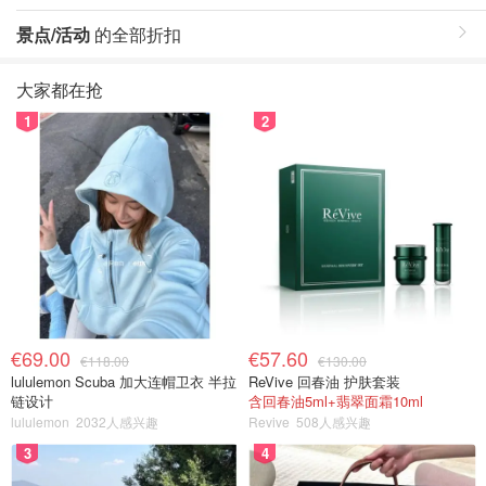
景点/活动
的全部折扣
大家都在抢
1
2
€69.00
€57.60
€118.00
€130.00
lululemon Scuba 加大连帽卫衣 半拉
ReVive 回春油 护肤套装
链设计
含回春油5ml+翡翠面霜10ml
lululemon
2032人感兴趣
Revive
508人感兴趣
3
4