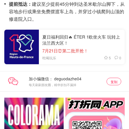
提前抵达：
建议至少提前45分钟到达圣米歇尔山脚下，从
容地步行或乘坐免费摆渡车上岛，并穿过小镇爬到山顶的
修道院入口。
夏日福利回归🔥 ÉTER 1欧坐火车 玩转上
法兰西大区！
7月21日⏰第二批开抢！
5
0
吃喝玩乐
加小编微信：
复制
每天刷刷朋友圈，精华折扣不漏掉
购票直达
关注我们~