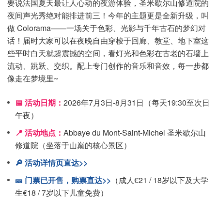
要说法国夏天最让人心动的夜游体验，圣米歇尔山修道院的
夜间声光秀绝对能排进前三！今年的主题更是全新升级，叫
做 Colorama——一场关于色彩、光影与千年古石的梦幻对
话！届时大家可以在夜晚自由穿梭于回廊、教堂、地下室这
些平时白天就超震撼的空间，看灯光和色彩在古老的石墙上
流动、跳跃、交织。配上专门创作的音乐和音效，每一步都
像走在梦境里~
📅 活动日期：
2026年7月3日-8月31日（每天19:30至次日
午夜）
📍 活动地点：
Abbaye du Mont-Saint-Michel 圣米歇尔山
修道院（坐落于山巅的核心景区）
🔎 活动详情页直达>>
🎫 门票已开售，购票直达>>
（成人€21 / 18岁以下及大学
生€18 / 7岁以下儿童免费）