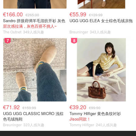
€166.00
€55.99
€265.00
€139.99
Sandro 拼接府绸羊毛混纺开衫 灰色
UGG UGG ELEA 女士棕色毛绒凉拖
层次感拉满，灰色百搭不挑人~
The Outnet
349人感兴趣
Breuninger
343人感兴趣
7
8
€71.92
€39.20
€159.99
€99.90
UGG UGG CLASSIC MICRO 浅棕
Tommy Hilfiger 黄色条纹衬衫
色毛绒拖鞋
Jisoo同款！
Breuninger
323人感兴趣
Tommy Hilfiger
240人感兴趣