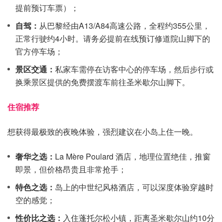
提前预订车票）；
自驾：
从巴黎经由A13/A84高速公路，全程约355公里，
正常行驶约4小时。请务必提前在线预订修道院山脚下的
官方停车场；
景区交通：
私家车需停在访客中心的停车场，然后步行或
换乘景区提供的免费摆渡车前往圣米歇尔山脚下。
住宿推荐
想获得最极致的夜晚体验，强烈建议在小岛上住一晚。
奢华之选：
La Mère Poulard 酒店，地理位置绝佳，推窗
即景，但价格昂贵且非常抢手；
特色之选：
岛上的中世纪风格酒店，可以深度体验穿越时
空的感觉；
性价比之选：
入住蓬托尔松小镇，距离圣米歇尔山约10分