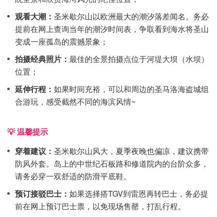
观看大潮：
圣米歇尔山以欧洲最大的潮汐落差闻名。务必
提前在网上查询当年的潮汐时间表，争取看到海水将圣山
变成一座孤岛的震撼景象；
拍摄经典照片：
最佳的全景拍摄点位于河堤大坝（水坝）
位置；
延伸行程：
如果时间充裕，可以和周边的圣马洛海盗城组
合游玩，感受截然不同的海滨风情~
💡 温馨提示
穿着建议：
圣米歇尔山风大，夏季夜晚也偏凉，建议携带
防风外套。岛上的中世纪石板路和修道院内的台阶众多，
请务必穿一双舒适的防滑平底鞋。
预订接驳巴士：
如果选择搭TGV到雷恩再转巴士，务必提
前在网上预订巴士票，以免现场售罄，打乱行程。