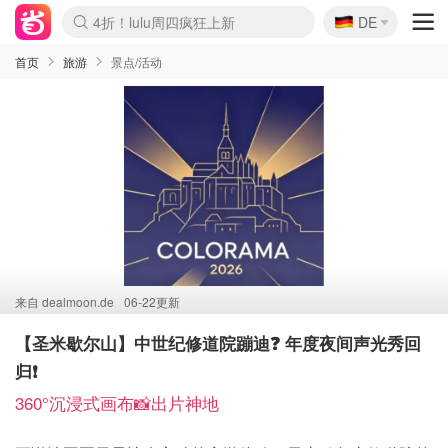
🇩🇪
4折！lulu周四疯狂上新
DE
Boticinal 夏促开抢！
还没结束！&OtherStories大促
Joybuy变相75折 随时失效
速领！Stanley独家85折
疑似霸哥！Camper额外叠85折
Zalando 奥莱闪促！每日更新
Moncler反季囤！5折起+叠9折
Coach Brooklyn仅€192
首页
旅游
景点/活动
来自
dealmoon.de
06-22更新
【圣米歇尔山】中世纪修道院蹦迪❓ 年度夜间声光秀回
归❗️
360°沉浸式画布📸出片神地