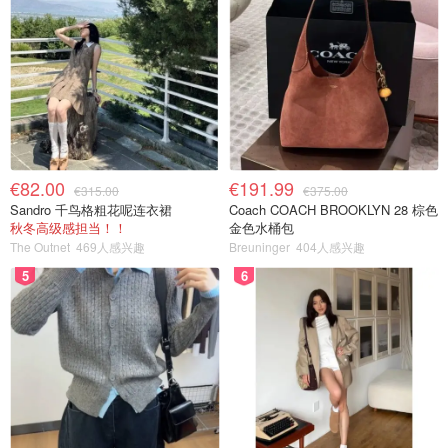
€82.00
€191.99
€315.00
€375.00
Sandro 千鸟格粗花呢连衣裙
Coach COACH BROOKLYN 28 棕色
秋冬高级感担当！！
金色水桶包
The Outnet
469人感兴趣
Breuninger
404人感兴趣
5
6