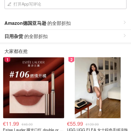
打开App写评论
Amazon德国亚马逊
的全部折扣
日用杂货
的全部折扣
大家都在抢
1
2
€11.99
€55.99
€46.00
€139.99
Estee Lauder 哑光口红 double or nothing色号
UGG UGG ELEA 女士棕色毛绒凉拖