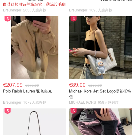
白菜价捡雅诗兰黛细管！薄涂没毛病
Breuninger
2038人感兴趣
Breuninger
1096人感兴趣
3
4
€207.99
€89.00
€375.00
€295.00
Polo Ralph Lauren 驼色夹克
Michael Kors Jet Set Logo提花托特
包
Breuninger
1078人感兴趣
MICHAEL KORS
658人感兴趣
5
6