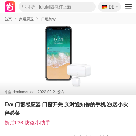
🇩🇪
4折！lulu周四疯狂上新
DE
Boticinal 夏促开抢！
还没结束！&OtherStories大促
Joybuy变相75折 随时失效
速领！Stanley独家85折
疑似霸哥！Camper额外叠85折
Zalando 奥莱闪促！每日更新
Moncler反季囤！5折起+叠9折
Coach Brooklyn仅€192
首页
家居厨卫
日用杂货
来自
dealmoon.de
2022-02-21发布
Eve 门窗感应器 门窗开关 实时通知你的手机 独居小伙
伴必备
折后€36 防盗小助手