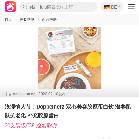
🇩🇪
4折！lulu周四疯狂上新
DE
Boticinal 夏促开抢！
还没结束！&OtherStories大促
Joybuy变相75折 随时失效
速领！Stanley独家85折
疑似霸哥！Camper额外叠85折
Zalando 奥莱闪促！每日更新
Moncler反季囤！5折起+叠9折
Coach Brooklyn仅€192
首页
美妆护肤
面部护肤
来自
dealmoon.de
2022-02-10发布
浪漫情人节：Doppelherz 双心美容胶原蛋白饮 滋养肌
肤抗老化 补充胶原蛋白
30支装仅€38 脸蛋嘭嘭