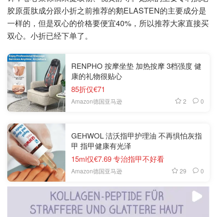
胶原蛋肽成分跟小折之前推荐的鹅ELASTEN的主要成分是
一样的，但是双心的价格要便宜40%，所以推荐大家直接买
双心。小折已经下单了。
RENPHO 按摩坐垫 加热按摩 3档强度 健
康的礼物很贴心
85折仅€71
2
0
Amazon德国亚马逊
GEHWOL 洁沃指甲护理油 不再惧怕灰指
甲 指甲健康有光泽
15ml仅€7.69 专治指甲不好看
29
0
Amazon德国亚马逊