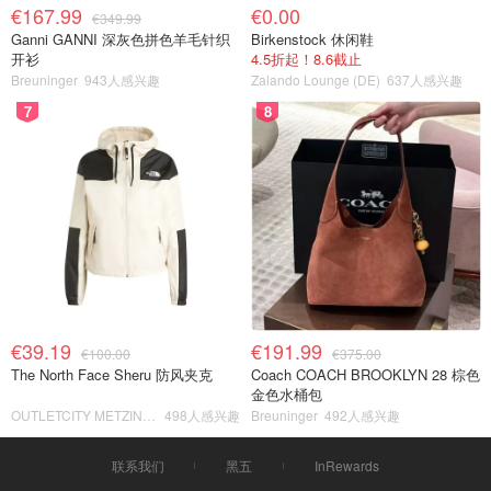
€167.99
€0.00
€349.99
Ganni GANNI 深灰色拼色羊毛针织
Birkenstock 休闲鞋
开衫
4.5折起！8.6截止
Breuninger
943人感兴趣
Zalando Lounge (DE)
637人感兴趣
7
8
€39.19
€191.99
€100.00
€375.00
The North Face Sheru 防风夹克
Coach COACH BROOKLYN 28 棕色
金色水桶包
OUTLETCITY METZINGEN
498人感兴趣
Breuninger
492人感兴趣
联系我们
黑五
InRewards