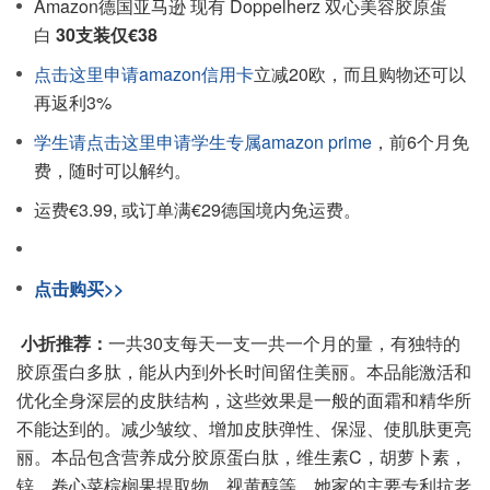
Amazon德国亚马逊 现有 Doppelherz 双心美容胶原蛋
白
30支装仅€38
点击这里申请amazon信用卡
立减20欧，而且购物还可以
再返利3%
学生请点击这里申请学生专属amazon prime
，前6个月免
费，随时可以解约。
运费€3.99, 或订单满€29德国境内免运费。
点击购买>>
小折推荐：
一共30支每天一支一共一个月的量，有独特的
胶原蛋白多肽，能从内到外长时间留住美丽。本品能激活和
优化全身深层的皮肤结构，这些效果是一般的面霜和精华所
不能达到的。减少皱纹、增加皮肤弹性、保湿、使肌肤更亮
丽。本品包含营养成分胶原蛋白肽，维生素C，胡萝卜素，
锌，卷心菜棕榈果提取物、视黄醇等。她家的主要专利抗老