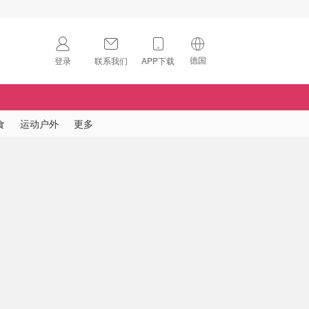
德国
登录
联系我们
APP下载
🇺🇸
美国
🇨🇳
中国
食
运动户外
更多
🇨🇦
加拿大
扫码下载 App
🇬🇧
英国
Download on the
App Store
🇩🇪
德国
Download the
Android App
🇫🇷
法国
🇮🇹
意大利
🇦🇺
澳洲