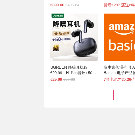
€399.00
€406.04
折后€287 还送2
UGREEN 降噪耳机仅
资本家落泪价 🥬A
€29.99！Hi-Res音质+50小
Basics 电子产品
时续航
€29.99
€50.83
7号电池才€0.26/