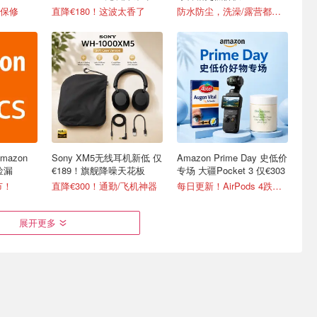
好价可冲！
年保修
直降€180！这波太香了
防水防尘，洗澡/露营都能带！
mazon
Sony XM5无线耳机新低 仅
Amazon Prime Day 史低价
捡漏
€189！旗舰降噪天花板
专场 大疆Pocket 3 仅€303
节！
直降€300！通勤/飞机神器
每日更新！AirPods 4跌至€97
展开更多