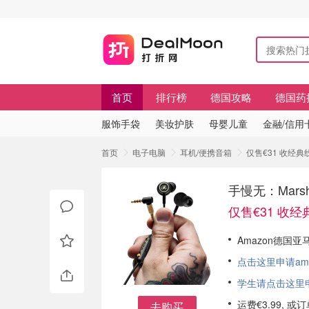
首页
排行榜
德国攻略
德国药
服饰手袋
美妆护肤
母婴儿童
金融/信用
首页
电子电脑
耳机/便携音箱
仅售€31 收经典
手慢无：Mars
仅售€31 收
Amazon德国亚马
点击这里申请am
学生请点击这里申请
运费€3.99, 
去购买