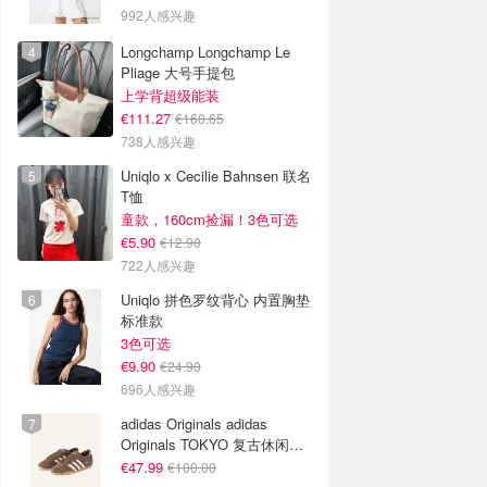
992人感兴趣
Longchamp Longchamp Le
Pliage 大号手提包
上学背超级能装
€111.27
€160.65
738人感兴趣
Uniqlo x Cecilie Bahnsen 联名
T恤
童款，160cm捡漏！3色可选
€5.90
€12.90
722人感兴趣
Uniqlo 拼色罗纹背心 内置胸垫
标准款
3色可选
€9.90
€24.90
696人感兴趣
adidas Originals adidas
Originals TOKYO 复古休闲鞋
深棕色
€47.99
€100.00