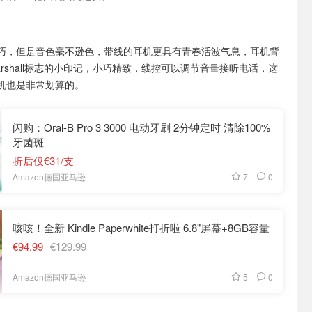
巧，但是音色毫不逊色，带线的耳机更具有青春活波气息，耳机背
rshall标志的小印记，小巧精致，线控可以调节音量接听电话，这
机也是非常划算的。
闪购：Oral-B Pro 3 3000 电动牙刷 2分钟定时 清除100%
牙菌斑
折后仅€31/支
7
0
Amazon德国亚马逊
咳咳！全新 Kindle Paperwhite打折啦 6.8"屏幕+8GB容量
€94.99
€129.99
5
0
Amazon德国亚马逊