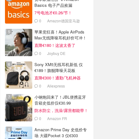
Basics 电子产品捡漏
7号电池才€0.26/节！
0
Amazon德国亚马逊
苹果党狂喜！Apple AirPods
Max无线降噪耳机好价可冲！
直降€180！这波太香了
0
Joybuy DE
Sony XM5无线耳机新低 仅
€189！旗舰降噪天花板
直降€300！通勤/飞机神器
0
Aliexpress
小钢炮回来了！JBL便携蓝牙
音箱史低价仅€30.99
防水防尘，洗澡/露营都能带！
0
Amazon FR
Amazon Prime Day 史低价专
场 大疆Pocket 3 仅€303