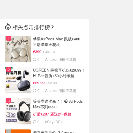
🇳🇿
新西兰
相关点击排行榜
苹果AirPods Max 跌破€400！
主动降噪天花板
€399
€406.04
0
Amazon德国亚马逊
UGREEN 降噪耳机仅€29.99！
Hi-Res音质+50小时续航
€29.99
€50.83
0
Amazon德国亚马逊
等等党这次赢了！🎧 AirPods
Max不到€290
折后€287 还送2年保修
0
eBay (DE)
资本家落泪价 🥬Amazon