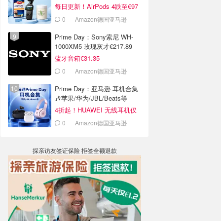
每日更新！AirPods 4跌至€97
0
Amazon德国亚马逊
Prime Day：Sony索尼 WH-
1000XM5 玫瑰灰才€217.89
蓝牙音箱€31.35
0
Amazon德国亚马逊
Prime Day：亚马逊 耳机合集
🎶苹果/华为/JBL/Beats等
4折起！HUAWEI 无线耳机仅
€19.99
0
Amazon德国亚马逊
探亲访友签证保险 拒签全额退款