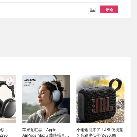
评论
🎧
苹果党狂喜！Apple
小钢炮回来了！JBL便携蓝
€290
AirPods Max无线降噪耳机
牙音箱史低价仅€30.99