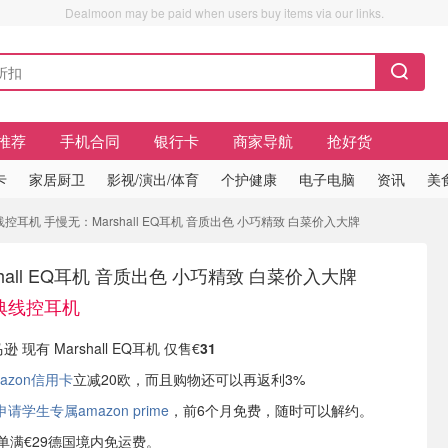
Dealmoon may be paid when users buy items via our links.
推荐
手机合同
银行卡
商家导航
抢好货
卡
家居厨卫
影视/演出/体育
个护健康
电子电脑
资讯
美
线控耳机 手慢无：Marshall EQ耳机 音质出色 小巧精致 白菜价入大牌
hall EQ耳机 音质出色 小巧精致 白菜价入大牌
经典线控耳机
逊 现有 Marshall EQ耳机 仅售€
31
azon信用卡
立减20欧，而且购物还可以再返利3%
学生专属amazon prime
，前6个月免费，随时可以解约。
或订单满€29德国境内免运费。