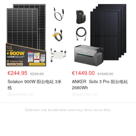
€244.95
€1449.00
€299.99
€1649.00
Solakon 900W 阳台电站 3米
ANKER
Solix 3 Pro 阳台电站
线
2680Wh
@dealmoon.de
@dealmoon.de
Dealmoon may be paid when users buy items via our links.