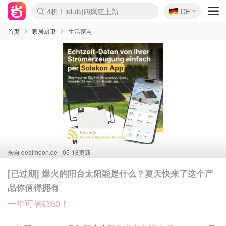
🇩🇪
4折！lulu周四疯狂上新
DE
Boticinal 夏促开抢！
还没结束！&OtherStories大促
Joybuy变相75折 随时失效
速领！Stanley独家85折
疑似霸哥！Camper额外叠85折
Zalando 奥莱闪促！每日更新
Moncler反季囤！5折起+叠9折
Coach Brooklyn仅€192
首页
家居厨卫
生活家电
来自
dealmoon.de
05-18更新
[已过期] 爆火的阳台太阳能是什么？夏天快来了这个产
品你值得拥有
一年可省€350！