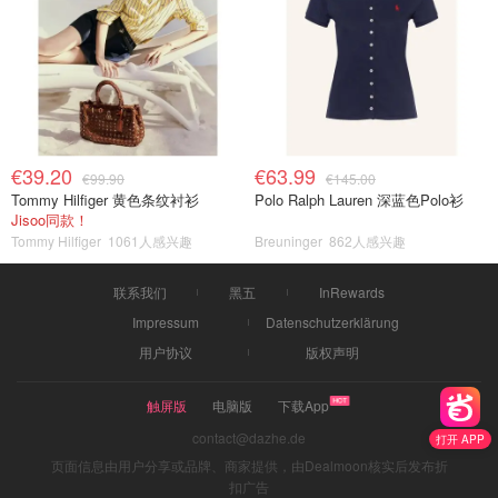
€39.20
€63.99
€99.90
€145.00
Tommy Hilfiger 黄色条纹衬衫
Polo Ralph Lauren 深蓝色Polo衫
Jisoo同款！
Tommy Hilfiger
1061人感兴趣
Breuninger
862人感兴趣
联系我们
黑五
InRewards
Impressum
Datenschutzerklärung
用户协议
版权声明
触屏版
电脑版
下载App
contact@dazhe.de
打开 APP
页面信息由用户分享或品牌、商家提供，由Dealmoon核实后发布折
扣广告