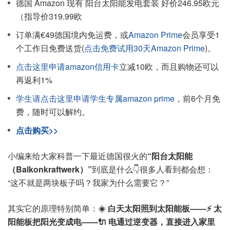
德国 Amazon 现有 阳台太阳能发电套装 好价246.95欧元
（指导价319.99欧
订单满€49德国境内免运费，或
Amazon Prime
会员享受1
个工作日免费送货(
点击免费试用30天Amazon Prime
)。
点击这里申请amazon信用卡
立减10欧，而且购物还可以
再返利1%
学生请点击这里申请学生专属amazon prime
，前6个月免
费，随时可以解约。
点击购买>>
小编来给大家科普一下最近德国很火的
“阳台太阳能
（Balkonkraftwerk）”
到底是什么👇很多人看到都会想：
“这不就是两块板子吗？我家为什么需要它？”
其实它的原理特别简单：
☀️ 白天太阳照到太阳能板——⚡ 太
阳能板把阳光变成电——🔌 电通过逆变器，直接进入家里