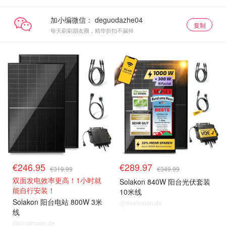
加小编微信：
复制
每天刷刷朋友圈，精华折扣不漏掉
€246.95
€289.97
€319.99
€349.99
双面发电效率更高！1小时就
Solakon 840W 阳台光伏套装
能自行安装！
10米线
Solakon 阳台电站 800W 3米
@dealmoon.de
线
@dealmoon.de