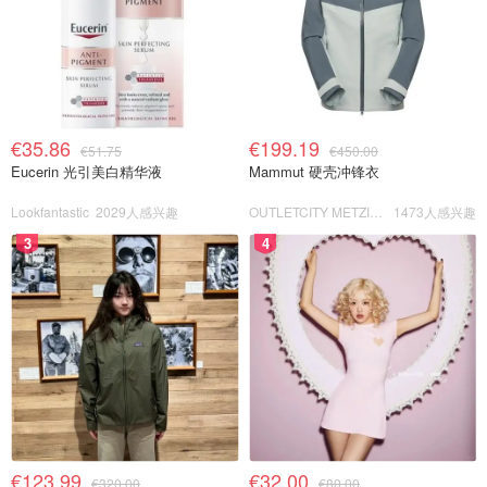
€35.86
€199.19
€51.75
€450.00
Eucerin 光引美白精华液
Mammut 硬壳冲锋衣
Lookfantastic
2029人感兴趣
OUTLETCITY METZINGEN
1473人感兴趣
3
4
€123.99
€32.00
€320.00
€80.00