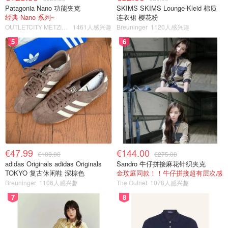
Patagonia Nano 功能夹克
SKIMS SKIMS Lounge-Kleid 棉质
经典 Nano 系列~
连衣裙 樱花粉
OUTLETCITY METZINGEN
1461人感兴趣
Breuninger
1120人感兴趣
5
6
€47.99
€144.00
€100.00
€275.00
adidas Originals adidas Originals
Sandro 牛仔拼接麻花针织夹克
TOKYO 复古休闲鞋 深棕色
金玟庭同款！！牛仔拼接超有层次感
Breuninger
1106人感兴趣
The Outnet
1078人感兴趣
7
8