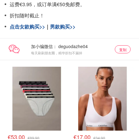
运费€3.95，或订单满€50免邮费。
折扣随时截止！
点击女款购买>>
｜
男款购买>>
加小编微信：
复制
每天刷刷朋友圈，精华折扣不漏掉
€53.00
€17.00
€89.90
€34.90