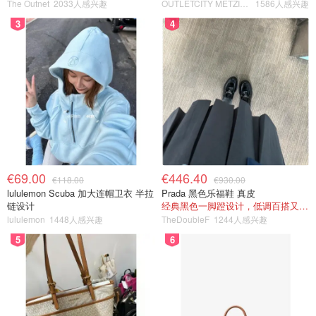
The Outnet
2033人感兴趣
OUTLETCITY METZINGEN
1586人感兴趣
3
4
€69.00
€446.40
€118.00
€930.00
lululemon Scuba 加大连帽卫衣 半拉
Prada 黑色乐福鞋 真皮
链设计
经典黑色一脚蹬设计，低调百搭又高级
lululemon
1448人感兴趣
TheDoubleF
1244人感兴趣
5
6