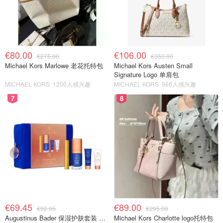
€80.00
€106.00
€275.00
€350.00
Michael Kors Marlowe 老花托特包
Michael Kors Austen Small
Signature Logo 单肩包
MICHAEL KORS
1200人感兴趣
MICHAEL KORS
966人感兴趣
7
8
€69.45
€89.00
€92.95
€295.00
Augustinus Bader 保湿护肤套装 TFC8®
Michael Kors Charlotte logo托特包