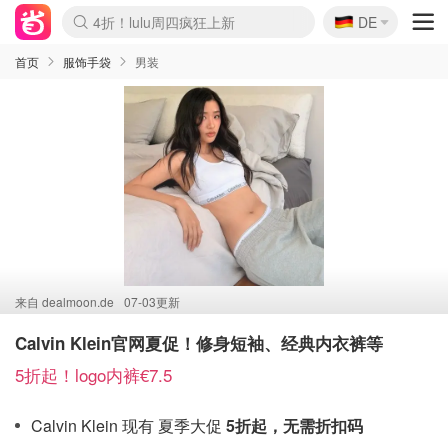
🇩🇪
4折！lulu周四疯狂上新
DE
Boticinal 夏促开抢！
还没结束！&OtherStories大促
Joybuy变相75折 随时失效
速领！Stanley独家85折
疑似霸哥！Camper额外叠85折
Zalando 奥莱闪促！每日更新
Moncler反季囤！5折起+叠9折
Coach Brooklyn仅€192
首页
服饰手袋
男装
来自
dealmoon.de
07-03更新
Calvin Klein官网夏促！修身短袖、经典内衣裤等
5折起！logo内裤€7.5
Calvin Klein 现有 夏季大促
5折起，无需折扣码