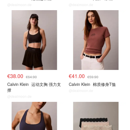
@dealmoon.de
@dealmoon.de
€38.00
€41.00
€64.90
€59.90
Calvin Klein
运动文胸 强力支
Calvin Klein
棉质修身T恤
撑
@dealmoon.de
@dealmoon.de