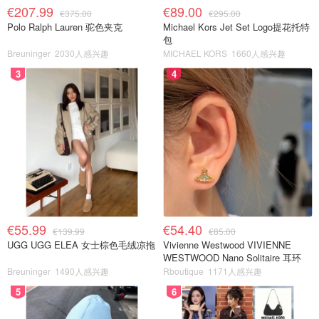
€207.99
€89.00
€375.00
€295.00
Polo Ralph Lauren 驼色夹克
Michael Kors Jet Set Logo提花托特
包
Breuninger
2030人感兴趣
MICHAEL KORS
1660人感兴趣
3
4
€55.99
€54.40
€139.99
€85.00
UGG UGG ELEA 女士棕色毛绒凉拖
Vivienne Westwood VIVIENNE
WESTWOOD Nano Solitaire 耳环
Breuninger
1490人感兴趣
Rboutique
1171人感兴趣
5
6