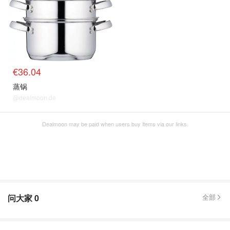
€36.04
蒸锅
@dealmoon.de
Dealmoon may be paid when users buy items via our links.
问大家
0
全部