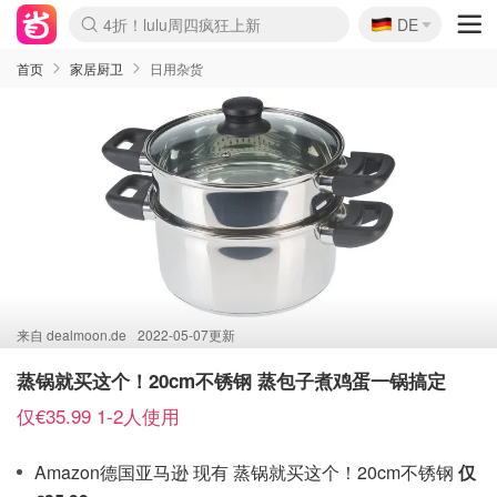
🇩🇪
4折！lulu周四疯狂上新
DE
Boticinal 夏促开抢！
还没结束！&OtherStories大促
Joybuy变相75折 随时失效
速领！Stanley独家85折
疑似霸哥！Camper额外叠85折
Zalando 奥莱闪促！每日更新
Moncler反季囤！5折起+叠9折
Coach Brooklyn仅€192
首页
家居厨卫
日用杂货
来自
dealmoon.de
2022-05-07更新
蒸锅就买这个！20cm不锈钢 蒸包子煮鸡蛋一锅搞定
仅€35.99 1-2人使用
Amazon德国亚马逊 现有 蒸锅就买这个！20cm不锈钢
仅