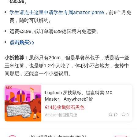
€35.99
。
学生请点击这里申请学生专属amazon prime
，前6个月免
费，随时可以解约。
运费€3.99, 或订单满€29德国境内免运费。
点击购买>>
小折推荐：
虽然只有20cm，但是早餐蒸包子，或是蒸一些
玉米红薯，也是够1-2个人吃了，体积小不占地方，去掉中
间那层，还能当一个小煮锅用。
Logitech 罗技鼠标、键盘特卖 MX
Master、Anywhere好价
€14起收鹅卵石黑色
12
0
Amazon德国亚马逊
加小编微信：