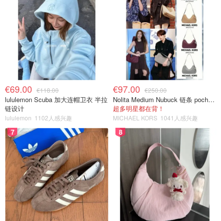
€69.00
€97.00
€118.00
€250.00
lululemon Scuba 加大连帽卫衣 半拉
Nolita Medium Nubuck 链条 pochette
链设计
超多明星都在背！
lululemon
1102人感兴趣
MICHAEL KORS
1041人感兴趣
7
8