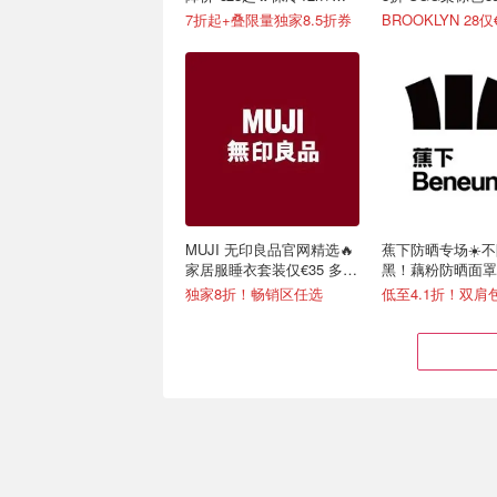
便携不漏水
7折起+叠限量独家8.5折券
BROOKLYN 28仅
MUJI 无印良品官网精选🔥
蕉下防晒专场☀️
家居服睡衣套装仅€35 多色
黑！藕粉防晒面罩€
可选
独家8折！畅销区任选
低至4.1折！双肩包