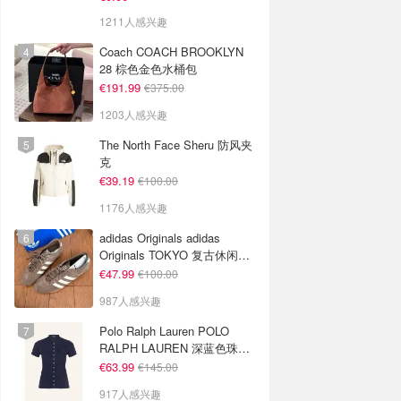
1211人感兴趣
Coach COACH BROOKLYN
28 棕色金色水桶包
€191.99
€375.00
1203人感兴趣
The North Face Sheru 防风夹
克
€39.19
€100.00
1176人感兴趣
adidas Originals adidas
Originals TOKYO 复古休闲鞋
深棕色
€47.99
€100.00
987人感兴趣
Polo Ralph Lauren POLO
RALPH LAUREN 深蓝色珠地
布 Polo衫
€63.99
€145.00
917人感兴趣