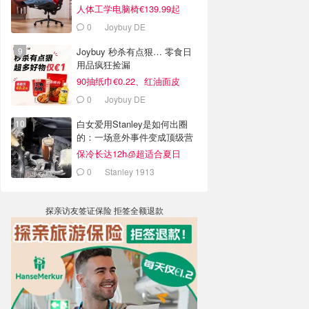
人体工学电脑椅€139.99起
0
Joybuy DE
Joybuy 秒杀有点狠… 零食日
用品疯狂捡漏
90抽纸巾€0.22、红油面皮
€0.99
0
Joybuy DE
白女爱用Stanley是如何出圈
的：一场意外事件变成顶级营
销案例
保冷长达12h🧊超适合夏日
0
Stanley 1913
探亲访友签证保险 拒签全额退款