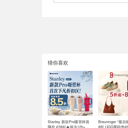
猜你喜欢
Stanley 新款Pro吸管杯首
Breuninger "
降价 €28起🔥保冷12h+，
8折 UGG栗棕色€6