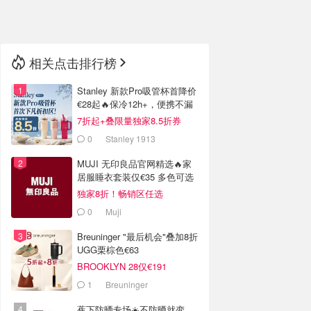
🇳🇿
新西兰
相关点击排行榜
Stanley 新款Pro吸管杯首降价
€28起🔥保冷12h+，便携不漏
水
7折起+叠限量独家8.5折券
0
Stanley 1913
MUJI 无印良品官网精选🔥家
居服睡衣套装仅€35 多色可选
独家8折！畅销区任选
0
Muji
Breuninger "最后机会"叠加8折
UGG栗棕色€63
BROOKLYN 28仅€191
1
Breuninger
蕉下防晒专场☀️不防晒就变