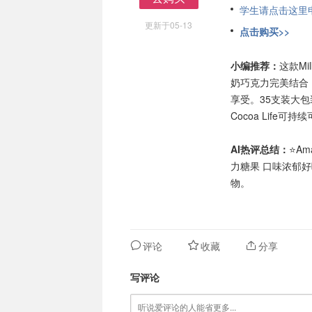
学生请点击这里申请
去购买
更新于05-13
点击购买>>
小编推荐：
这款Mi
奶巧克力完美结合
享受。35支装大
Cocoa Life
AI热评总结：
⭐Am
力糖果 口味浓郁
物。
评论
收藏
分享
写评论