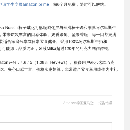
学生专属amazon prime
，前6个月免费，随时可以解约。
lka Nussini榛子威化将酥脆威化层与丝滑榛子酱和细腻阿尔卑斯牛
，带来层次丰富的口感体验。奶香浓郁、坚果香脆，每一口都充满
包装适合家庭分享或日常零食储备。采用100%阿尔卑斯牛奶和
可持续可可能源，品质纯正，延续Milka超过120年的巧克力制作传统。
azon评分：4.6 / 5（1,088+ Reviews）。很多用户表示这款巧克
好吃、夹心口感丰富、价格实惠划算，非常适合零食享用或作为小礼
Amazon德国亚马逊
报告错误