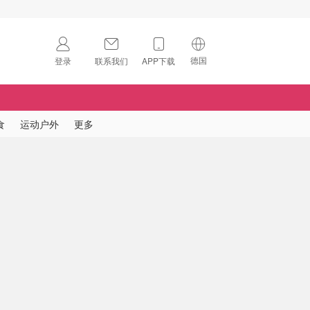
德国
登录
联系我们
APP下载
🇺🇸
美国
🇨🇳
中国
食
运动户外
更多
🇨🇦
加拿大
扫码下载 App
🇬🇧
英国
Download on the
App Store
🇩🇪
德国
Download the
Android App
🇫🇷
法国
🇮🇹
意大利
🇦🇺
澳洲