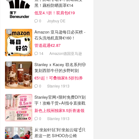
黑！藕粉防晒面罩€14
低至4.1折！双肩包€19
0
Joybuy DE
Amazon 亚马逊每日必买榜 -
石头洗地机直降€160！
管道疏通€2.87
14
Amazon德国亚马逊
Stanley x Kacey 联名系列🤠
复刻西部牛仔的乡野时刻
€51起！可叠独家8.5折扣券
0
Stanley 1913
Stanley官网⚡️限时免费DIY刻
字！攻略干货+AI指令直接戳
新色上线🆓独家8.5折劵速领
0
Stanley 1913
从‘坐如针毡’到‘坐如云端’☝️只
差这一把 SIHOO办公椅