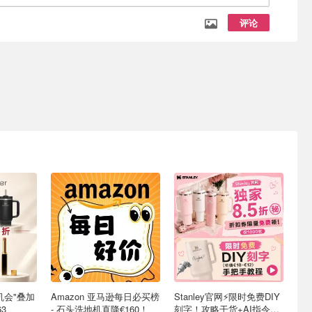
评论
最后机会"叠加
Amazon 亚马逊每日必买榜
Stanley官网⚡️限时免费DIY
3
- 石头洗地机直降€160！
刻字！攻略干货+AI指令直