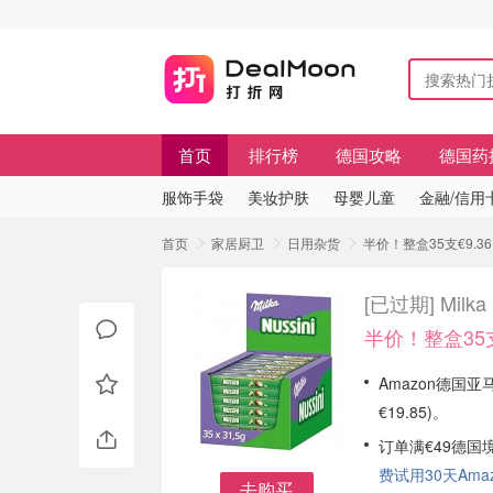
首页
排行榜
德国攻略
德国药
服饰手袋
美妆护肤
母婴儿童
金融/信用
首页
家居厨卫
日用杂货
半价！整盒35支€9.36
[已过期]
Mil
半价！整盒35支
Amazon德国亚马逊
€19.85)。
订单满€49德国
费试用30天Amazo
去购买