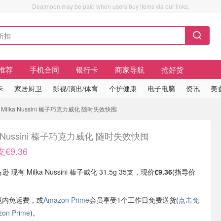
Dealmoon may be paid when users buy items via our links.
推荐
手机合同
银行卡
商家导航
抢好货
卡
家居厨卫
影视/演出/体育
个护健康
电子电脑
资讯
美
 Milka Nussini 榛子巧克力威化 随时失效快囤
ka Nussini 榛子巧克力威化 随时失效快囤
€9.36
 现有 Milka Nussini 榛子威化 31.5g 35支，现价
€9.36
(指导价
境内免运费，或
Amazon Prime
会员享受1个工作日免费送货(
点击免
n Prime
)。