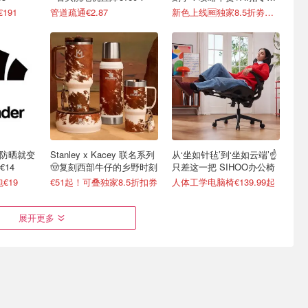
接戳
€191
管道疏通€2.87
新色上线🆓独家8.5折劵速领
不防晒就变
Stanley x Kacey 联名系列
从‘坐如针毡’到‘坐如云端’☝️
14
🤠复刻西部牛仔的乡野时刻
只差这一把 SIHOO办公椅
€19
€51起！可叠独家8.5折扣券
人体工学电脑椅€139.99起
展开更多