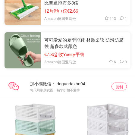
比普通拖布多3倍
12片湿巾仅€2.66
113
1
Amazon德国亚马逊
可可爱爱的夏季拖鞋 材质柔软 防滑防腐
蚀 超多款式颜色
€7.8起 收Yeezy平替
6
0
Amazon德国亚马逊
加小编微信：
复制
每天刷刷朋友圈，精华折扣不漏掉