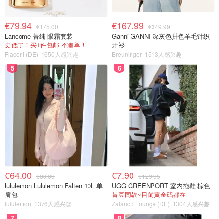
€79.94
€167.99
€175.00
€349.99
Lancome 菁纯 眼霜套装
Ganni GANNI 深灰色拼色羊毛针织
史低了！买1件包邮 不凑单！
开衫
Flaconi (DE)
1650人感兴趣
Breuninger
1513人感兴趣
5
6
€64.00
€7.90
€88.00
€129.95
lululemon Lululemon Falten 10L 单
UGG GREENPORT 室内拖鞋 棕色
肩包
肯豆同款~目前黄金码都在
lululemon
1376人感兴趣
Zalando Lounge (DE)
1304人感兴趣
7
8