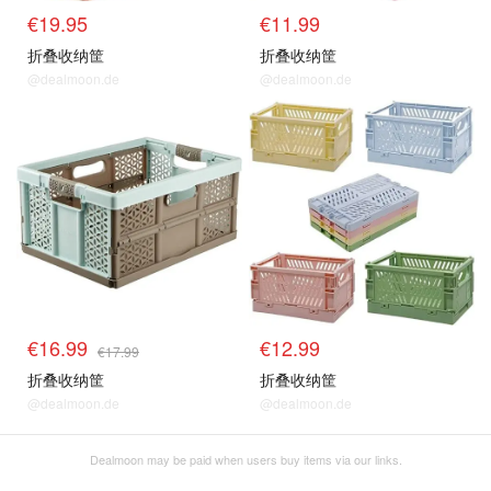
€19.95
€11.99
折叠收纳筐
折叠收纳筐
@dealmoon.de
@dealmoon.de
€16.99
€12.99
€17.99
折叠收纳筐
折叠收纳筐
@dealmoon.de
@dealmoon.de
Dealmoon may be paid when users buy items via our links.