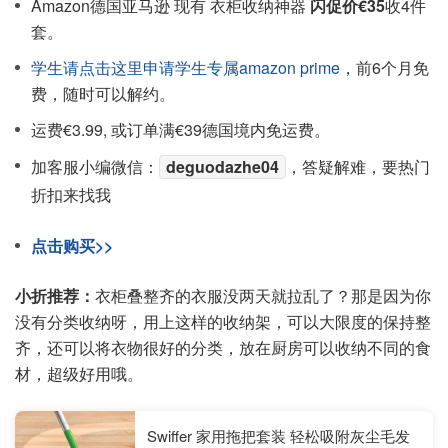
Amazon德国亚马逊 现有 衣柜收纳神器
闪促价€35
收4件
套。
学生请点击这里申请学生专属amazon prime
，前6个月免
费，随时可以解约。
运费€3.99, 或订单满€39德国境内免运费。
加客服小编微信：
deguodazhe04
，答疑解难，要热门
折扣来找我
点击购买>>
小折推荐：
衣柜叠整齐的衣服没两天就拉乱了？那是因为你
没有分类收纳呀，用上这样的收纳架，可以大限度的保持整
齐，还可以将衣物很好的分类，放在厨房可以收纳不同的食
材，超级好用哦。
Swiffer 家用拖把套装 轻松吸附灰尘毛发