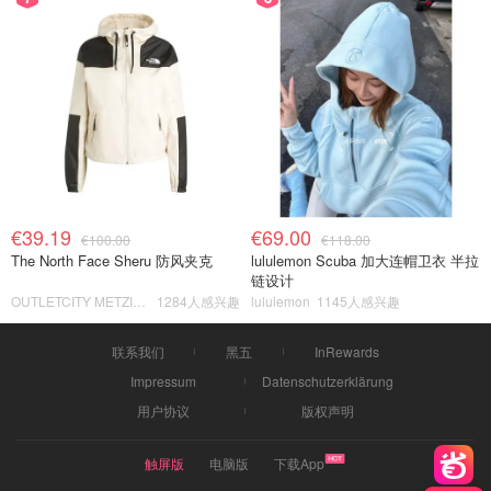
€39.19
€69.00
€100.00
€118.00
The North Face Sheru 防风夹克
lululemon Scuba 加大连帽卫衣 半拉
链设计
OUTLETCITY METZINGEN
1284人感兴趣
lululemon
1145人感兴趣
联系我们
黑五
InRewards
Impressum
Datenschutzerklärung
用户协议
版权声明
触屏版
电脑版
下载App