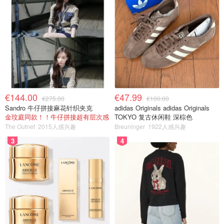
€144.00
€47.99
€275.00
€100.00
Sandro 牛仔拼接麻花针织夹克
adidas Originals adidas Originals
金玟庭同款！！牛仔拼接超有层次感
TOKYO 复古休闲鞋 深棕色
The Outnet
2015人感兴趣
Breuninger
1922人感兴趣
3
4