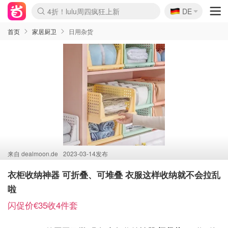
🇩🇪
4折！lulu周四疯狂上新
DE
Boticinal 夏促开抢！
还没结束！&OtherStories大促
Joybuy变相75折 随时失效
速领！Stanley独家85折
疑似霸哥！Camper额外叠85折
Zalando 奥莱闪促！每日更新
Moncler反季囤！5折起+叠9折
Coach Brooklyn仅€192
首页
家居厨卫
日用杂货
来自
dealmoon.de
2023-03-14发布
衣柜收纳神器 可折叠、可堆叠 衣服这样收纳就不会拉乱
啦
闪促价€35收4件套