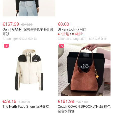
€167.99
€0.00
€349.99
Ganni GANNI 深灰色拼色羊毛针织
Birkenstock 休闲鞋
开衫
4.5折起！8.6截止
Breuninger
943人感兴趣
Zalando Lounge (DE)
637人感兴趣
7
8
€39.19
€191.99
€100.00
€375.00
The North Face Sheru 防风夹克
Coach COACH BROOKLYN 28 棕色
金色水桶包