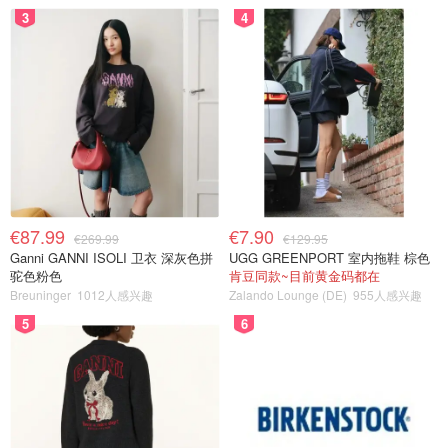
3
4
€87.99
€7.90
€269.99
€129.95
Ganni GANNI ISOLI 卫衣 深灰色拼
UGG GREENPORT 室内拖鞋 棕色
驼色粉色
肯豆同款~目前黄金码都在
Breuninger
1012人感兴趣
Zalando Lounge (DE)
955人感兴趣
5
6