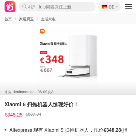
🇩🇪
4折！lulu周四疯狂上新
DE
Boticinal 夏促开抢！
还没结束！&OtherStories大促
Joybuy变相75折 随时失效
速领！Stanley独家85折
疑似霸哥！Camper额外叠85折
Zalando 奥莱闪促！每日更新
Moncler反季囤！5折起+叠9折
Coach Brooklyn仅€192
首页
家居厨卫
生活家电
来自
dealmoon.de
06-09发布
Xiaomi 5 扫拖机器人惊现好价！
€348.28
€887.04
Aliexpress 现有 Xiaomi 5 扫拖机器人，现价
€348.28
(指