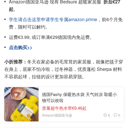
Amazon德国亚马逊 现有 Bedsure 超暖家居服
折后€27
起
。
学生请点击这里申请学生专属amazon prime
，前6个月免
费，随时可以解约。
运费€3.99, 或订单满€29德国境内免运费。
点击购买>>
小折推荐：
冬天在家必备的毛茸茸的家居服，就像把毯子穿
在身上，居家不怕冷啦，过冬神器，优质蓬松 Sherpa 材料
不容易起球，拉链的设计更加容易穿脱。
德国Fashy 保暖热水袋 天气转凉 取暖小
物可以收啦
质量超牛热水带€9.46起
6
0
Amazon德国亚马逊