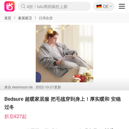
🇩🇪
4折！lulu周四疯狂上新
DE
Boticinal 夏促开抢！
还没结束！&OtherStories大促
Joybuy变相75折 随时失效
速领！Stanley独家85折
疑似霸哥！Camper额外叠85折
Zalando 奥莱闪促！每日更新
Moncler反季囤！5折起+叠9折
Coach Brooklyn仅€192
首页
家居厨卫
日用杂货
来自
dealmoon.de
2022-10-21更新
Bedsure 超暖家居服 把毛毯穿到身上！厚实暖和 安稳
过冬
折后€27起