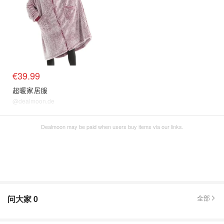
€39.99
超暖家居服
@dealmoon.de
Dealmoon may be paid when users buy items via our links.
问大家
0
全部