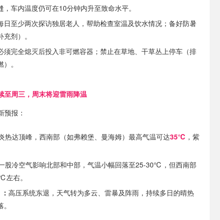
缝，车内温度仍可在10分钟内升至致命水平。
每日至少两次探访独居老人，帮助检查室温及饮水情况；备好防暑
补充剂）。
必须完全熄灭后投入非可燃容器；禁止在草地、干草丛上停车（排
燃）。
续至周三，周末将迎雷雨降温
新预报：
炎热达顶峰，西南部（如弗赖堡、曼海姆）最高气温可达
35℃
，紫
一股冷空气影响北部和中部，气温小幅回落至25-30℃，但西南部
0℃左右。
）：
高压系统东退，天气转为多云、雷暴及阵雨，持续多日的晴热
落。