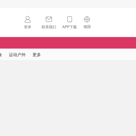
德国
登录
联系我们
APP下载
🇺🇸
美国
🇨🇳
中国
食
运动户外
更多
🇨🇦
加拿大
扫码下载 App
🇬🇧
英国
Download on the
App Store
🇩🇪
德国
Download the
Android App
🇫🇷
法国
🇮🇹
意大利
🇦🇺
澳洲