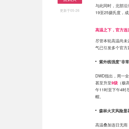
去购买
与此同时，北部沿
更新于05-26
19至25摄氏度，
高温之下，官方连
尽管本轮高温尚未
气已引发多个官方
紫外线强度“非
DWD指出，周一
甚至升至
9级
（极
午11时至下午4
帽。
森林火灾风险显
高温叠加连日无雨