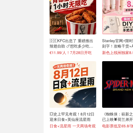
🇩🇪KFC出息了 重磅推出
Stanley官网⚡️限
辣翅自助 🍗想吃多少吃多
刻字！攻略干货+
少
接戳
€11.99/人！7月28日开吃
💥史上罕见奇观！8月12日
《蜘蛛侠：崭新之
迎来日食+英仙座流星雨
已上映🕷️荷兰弟
章
日食+流星雨 一天两场奇观
电影票低至€6.8/