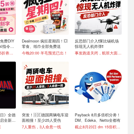
时免费DIY
Dealmoon 疯狂星期四！💥
反恐部门介入❗️莱比锡机场
AI指令直
零食、纸巾全部免费送
惊现无人机炸弹❗️
新色上线🆓独家8.5折劵速领
今晚20:00 羊毛预览已出！
事发跑道关闭，航班大面积改道
日》全德
突发！🇩🇪德国两辆电车迎
Payback 8月多倍积分劵！
开启全新篇
面相撞！至少25人受伤
DM、Edeka、Netto全都有
张
7人重伤，3人命悬一线
截止8月23日 dm 15倍积分劵