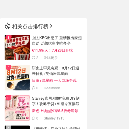
🇳🇿
新西兰
相关点击排行榜
🇩🇪KFC出息了 重磅推出辣翅
自助 🍗想吃多少吃多少
€11.99/人！7月28日开吃
2
吃喝玩乐
💥史上罕见奇观！8月12日迎
来日食+英仙座流星雨
日食+流星雨 一天两场奇观
0
Dealmoon
Stanley官网⚡️限时免费DIY刻
字！攻略干货+AI指令直接戳
新色上线🆓独家8.5折劵速领
0
Stanley 1913
《蜘蛛侠：崭新之日》全德已