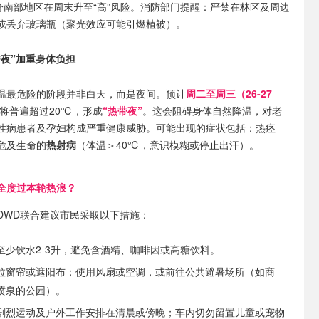
部分南部地区在周末升至“高”风险。消防部门提醒：严禁在林区及周边
或丢弃玻璃瓶（聚光效应可能引燃植被）。
带夜”加重身体负担
温最危险的阶段并非白天，而是夜间。预计
周二至周三（26-27
将普遍超过20℃，形成
“热带夜”
。这会阻碍身体自然降温，对老
性病患者及孕妇构成严重健康威胁。可能出现的症状包括：热痉
危及生命的
热射病
（体温＞40℃，意识模糊或停止出汗）。
全度过本轮热浪？
DWD联合建议市民采取以下措施：
至少饮水2-3升，避免含酒精、咖啡因或高糖饮料。
拉窗帘或遮阳布；使用风扇或空调，或前往公共避暑场所（如商
喷泉的公园）。
剧烈运动及户外工作安排在清晨或傍晚；车内切勿留置儿童或宠物