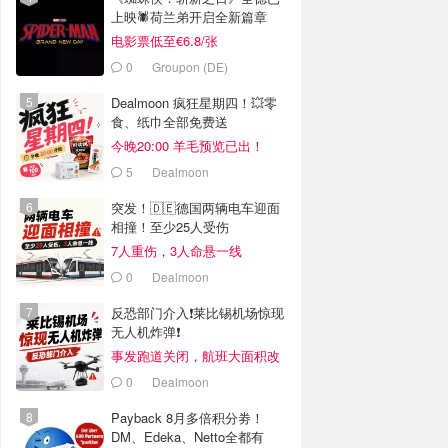
上映🕷️荷兰弟开启全新篇章
电影票低至€6.8/张
0
Groupon (DE)
Dealmoon 疯狂星期四！💥零
食、纸巾全部免费送
今晚20:00 羊毛预览已出！
5
Dealmoon
突发！🇩🇪德国两辆电车迎面
相撞！至少25人受伤
7人重伤，3人命悬一线
0
Dealmoon
反恐部门介入❗️莱比锡机场惊现
无人机炸弹❗️
事发跑道关闭，航班大面积改
道
0
Dealmoon
Payback 8月多倍积分劵！
DM、Edeka、Netto全都有