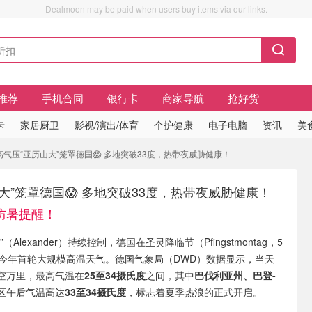
Dealmoon may be paid when users buy items via our links.
推荐
手机合同
银行卡
商家导航
抢好货
卡
家居厨卫
影视/演出/体育
个护健康
电子电脑
资讯
美
气压“亚历山大”笼罩德国😱 多地突破33度，热带夜威胁健康！
大”笼罩德国😱 多地突破33度，热带夜威胁健康！
防暑提醒！
Alexander）持续控制，德国在圣灵降临节（Pfingstmontag，5
来今年首轮大规模高温天气。德国气象局（DWD）数据显示，当天
空万里，最高气温在
25至34摄氏度
之间，其中
巴伐利亚州、巴登-
区午后气温高达
33至34摄氏度
，标志着夏季热浪的正式开启。