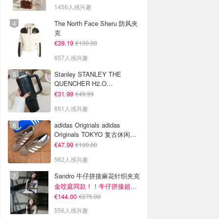
1456人感兴趣
The North Face Sheru 防风夹
克
€39.19
€100.00
657人感兴趣
Stanley STANLEY THE
QUENCHER H2.O
FLOWSTATE 保温杯 1.18L 黑
€31.99
€49.99
色
651人感兴趣
adidas Originals adidas
Originals TOKYO 复古休闲鞋
深棕色
€47.99
€100.00
562人感兴趣
Sandro 牛仔拼接麻花针织夹克
金玟庭同款！！牛仔拼接超有层次感
€144.00
€275.00
556人感兴趣