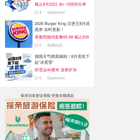
截止8月23日 dm 15倍积分劵
4
Dealmoon
2026 Burger King 汉堡王8月优
惠券 实时更新！
香脆照烧鸡套餐€5.99 截止到9
月4日
0
吃喝玩乐
德国天气彻底疯啦！8月竟然下
起“冰雹雪”
积雪达40厘米 连夜铲冰
0
Dealmoon
探亲访友签证保险 拒签全额退款