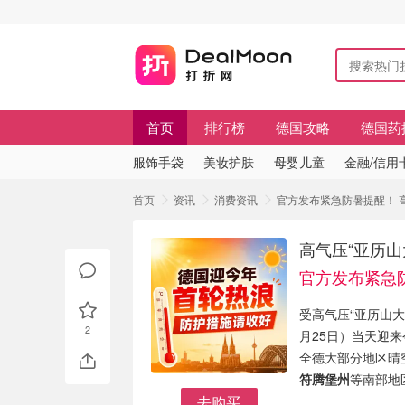
首页
排行榜
德国攻略
德国药
服饰手袋
美妆护肤
母婴儿童
金融/信用
首页
资讯
消费资讯
官方发布紧急防暑提醒！ 高
高气压“亚历山
官方发布紧急
受高气压“亚历山大”（
2
月25日）当天迎
全德大部分地区晴
符腾堡州
等南部地
去购买