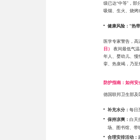
级已达“中等”，
吸烟、生火、烧烤
健康风险：“热
医学专家警告，高
日）
夜间最低气温
年人、婴幼儿、慢
挛、热衰竭，乃至
防护指南：如何安
德国联邦卫生部及
补充水分：
每日
保持凉爽：
白天
场、图书馆、带
合理安排活动：