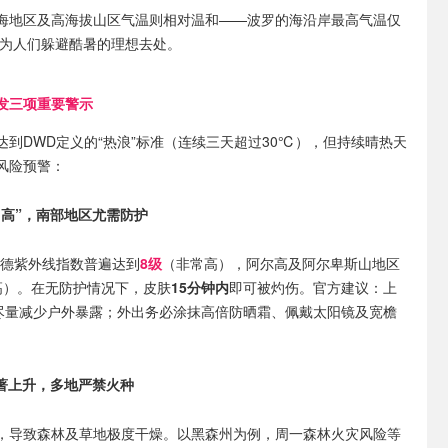
海地区及高海拔山区气温则相对温和——波罗的海沿岸最高气温仅
成为人们躲避酷暑的理想去处。
发三项重要警示
达到DWD定义的“热浪”标准（连续三天超过30℃），但持续晴热天
风险预警：
常高”，南部地区尤需防护
全德紫外线指数普遍达到
8级
（非常高），阿尔高及阿尔卑斯山地区
高）。在无防护情况下，皮肤
15分钟内
即可被灼伤。官方建议：上
时尽量减少户外暴露；外出务必涂抹高倍防晒霜、佩戴太阳镜及宽檐
著上升，多地严禁火种
，导致森林及草地极度干燥。以黑森州为例，周一森林火灾风险等