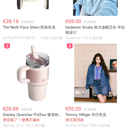
€39.19
€69.00
€100.00
€118.00
The North Face Sheru 防风夹克
lululemon Scuba 加大连帽卫衣 半拉
链设计
OUTLETCITY METZINGEN
1036人感兴趣
lululemon
751人感兴趣
5
6
€28.69
€55.20
€45.00
€139.90
Stanley Quencher ProTour 吸管杯 0.59L
Tommy Hilfiger 牛仔夹克
便宜疯了！便携不漏水
张元英同款
Stanley 1913
732人感兴趣
Tommy Hilfiger
692人感兴趣