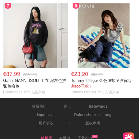
7
8
€87.99
€23.20
€269.99
€59.90
Ganni GANNI ISOLI 卫衣 深灰色拼
Tommy Hilfiger 金色纽扣罗纹背心
驼色粉色
Jisoo同款！
Breuninger
575人感兴趣
Tommy Hilfiger
532人感兴趣
联系我们
黑五
InRewards
Impressum
Datenschutzerklärung
用户协议
版权声明
触屏版
电脑版
下载App