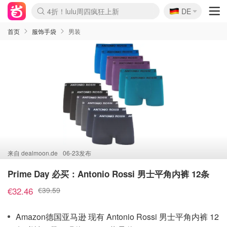
🇩🇪
4折！lulu周四疯狂上新
DE
Boticinal 夏促开抢！
还没结束！&OtherStories大促
Joybuy变相75折 随时失效
速领！Stanley独家85折
疑似霸哥！Camper额外叠85折
Zalando 奥莱闪促！每日更新
Moncler反季囤！5折起+叠9折
Coach Brooklyn仅€192
首页
服饰手袋
男装
来自
dealmoon.de
06-23发布
Prime Day 必买：Antonio Rossi 男士平角内裤 12条
€32.46
€39.59
Amazon德国亚马逊 现有 Antonio Rossi 男士平角内裤 12