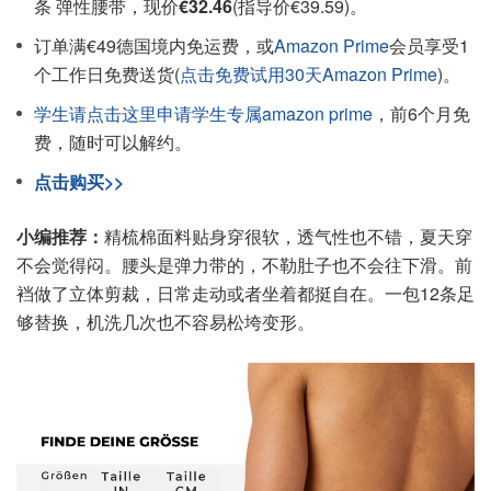
条 弹性腰带，现价
€32.46
(指导价€39.59)。
订单满€49德国境内免运费，或
Amazon Prime
会员享受1
个工作日免费送货(
点击免费试用30天Amazon Prime
)。
学生请点击这里申请学生专属amazon prime
，前6个月免
费，随时可以解约。
点击购买>>
小编推荐：
精梳棉面料贴身穿很软，透气性也不错，夏天穿
不会觉得闷。腰头是弹力带的，不勒肚子也不会往下滑。前
裆做了立体剪裁，日常走动或者坐着都挺自在。一包12条足
够替换，机洗几次也不容易松垮变形。