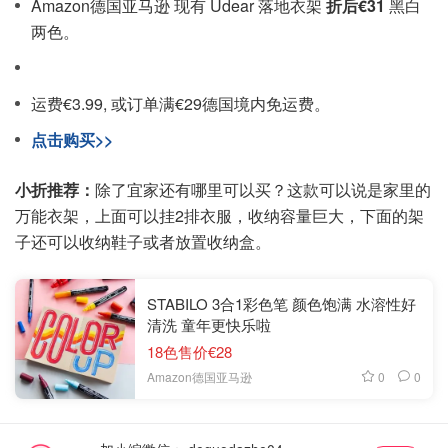
Amazon德国亚马逊 现有 Udear 落地衣架
折后€31
黑白
两色。
运费€3.99, 或订单满€29德国境内免运费。
点击购买>>
小折推荐：
除了宜家还有哪里可以买？这款可以说是家里的
万能衣架，上面可以挂2排衣服，收纳容量巨大，下面的架
子还可以收纳鞋子或者放置收纳盒。
STABILO 3合1彩色笔 颜色饱满 水溶性好
清洗 童年更快乐啦
18色售价€28
0
0
Amazon德国亚马逊