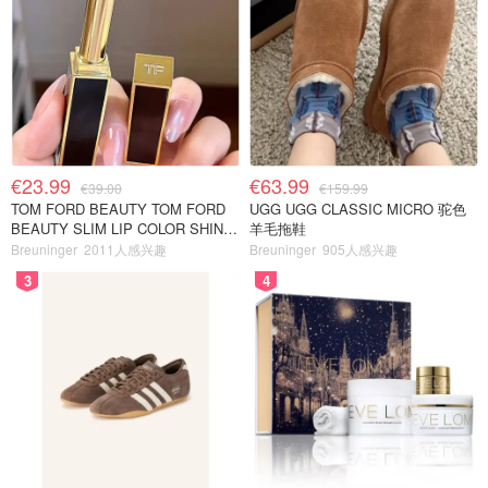
€23.99
€63.99
€39.00
€159.99
TOM FORD BEAUTY TOM FORD
UGG UGG CLASSIC MICRO 驼色
BEAUTY SLIM LIP COLOR SHINE
羊毛拖鞋
口红 open back色
Breuninger
2011人感兴趣
Breuninger
905人感兴趣
3
4