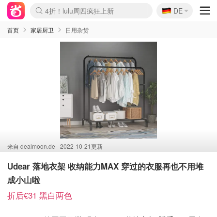
🇩🇪
4折！lulu周四疯狂上新
DE
Boticinal 夏促开抢！
还没结束！&OtherStories大促
Joybuy变相75折 随时失效
速领！Stanley独家85折
疑似霸哥！Camper额外叠85折
Zalando 奥莱闪促！每日更新
Moncler反季囤！5折起+叠9折
Coach Brooklyn仅€192
首页
家居厨卫
日用杂货
来自
dealmoon.de
2022-10-21更新
Udear 落地衣架 收纳能力MAX 穿过的衣服再也不用堆
成小山啦
折后€31 黑白两色