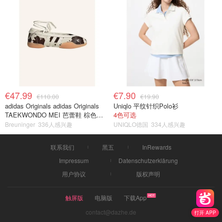
€47.99
€7.90
€110.00
€19.90
adidas Originals adidas Originals
Uniqlo 平纹针织Polo衫
TAEKWONDO MEI 芭蕾鞋 棕色米
4色可选
色
Breuninger
336人感兴趣
UNIQLO德国
334人感兴趣
联系我们
黑五
InRewards
Impressum
Datenschutzerklärung
用户协议
版权声明
触屏版
电脑版
下载App
contact@dazhe.de
打开 APP