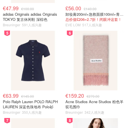
€47.99
£56.00
€100.00
£140.00
adidas Originals adidas Originals
卸妆膏200ml+急救面膜100ml+青春面霜15ml
TOKYO 复古休闲鞋 深棕色
总价值£206=2.7折！闭眼冲这套！
Breuninger
591人感兴趣
EVE LOM
517人感兴趣
5
6
€63.99
€159.20
€145.00
€270.00
Polo Ralph Lauren POLO RALPH
Acne Studios Acne Studios 粉色羊
LAUREN 深蓝色珠地布 Polo衫
驼毛围巾
Breuninger
350人感兴趣
Breuninger
342人感兴趣
7
8