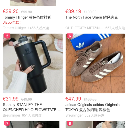
€39.20
€39.19
€99.90
€100.00
Tommy Hilfiger 黄色条纹衬衫
The North Face Sheru 防风夹克
Jisoo同款！
Tommy Hilfiger
1456人感兴趣
OUTLETCITY METZINGEN
657人感兴趣
5
6
€31.99
€47.99
€49.99
€100.00
Stanley STANLEY THE
adidas Originals adidas Originals
QUENCHER H2.O FLOWSTATE 保
TOKYO 复古休闲鞋 深棕色
温杯 1.18L 黑色
Breuninger
651人感兴趣
Breuninger
562人感兴趣
7
8