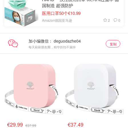
国制造 超强防护
医用口罩50个€10.99
2
0
Amazon德国亚马逊
加小编微信：
复制
每天刷刷朋友圈，精华折扣不漏掉
€29.99
€37.49
€37.99