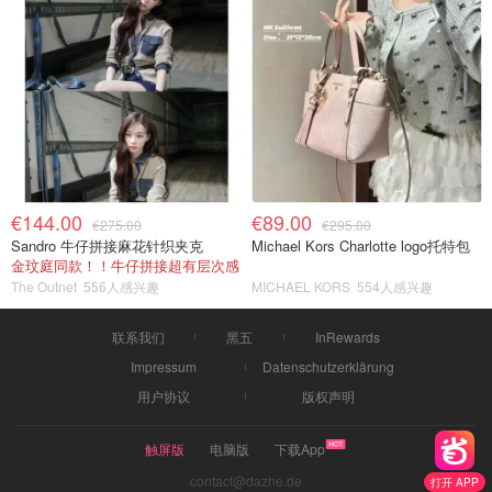
€144.00
€89.00
€275.00
€295.00
Sandro 牛仔拼接麻花针织夹克
Michael Kors Charlotte logo托特包
金玟庭同款！！牛仔拼接超有层次感
The Outnet
556人感兴趣
MICHAEL KORS
554人感兴趣
联系我们
黑五
InRewards
Impressum
Datenschutzerklärung
用户协议
版权声明
触屏版
电脑版
下载App
contact@dazhe.de
打开 APP