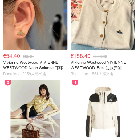
€54.40
€158.40
€85.00
€330.00
Vivienne Westwood VIVIENNE
Vivienne Westwood VIVIENNE
WESTWOOD Nano Solitaire 耳环
WESTWOOD 'Bea' 短款开衫
Rboutique
2059人感兴趣
Rboutique
1551人感兴趣
3
4