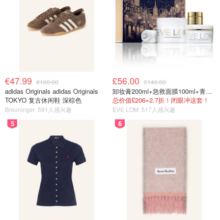
€47.99
£56.00
€100.00
£140.00
adidas Originals adidas Originals
卸妆膏200ml+急救面膜100ml+青春面霜15ml
TOKYO 复古休闲鞋 深棕色
总价值£206=2.7折！闭眼冲这套！
Breuninger
591人感兴趣
EVE LOM
517人感兴趣
5
6