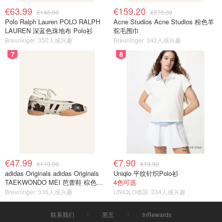
€63.99
€159.20
€145.00
€270.00
Polo Ralph Lauren POLO RALPH
Acne Studios Acne Studios 粉色羊
LAUREN 深蓝色珠地布 Polo衫
驼毛围巾
Breuninger
350人感兴趣
Breuninger
342人感兴趣
7
8
€47.99
€7.90
€110.00
€19.90
adidas Originals adidas Originals
Uniqlo 平纹针织Polo衫
TAEKWONDO MEI 芭蕾鞋 棕色米
4色可选
色
Breuninger
336人感兴趣
UNIQLO德国
334人感兴趣
联系我们
黑五
InRewards