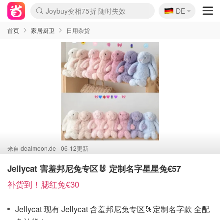
🇩🇪
Joybuy变相75折 随时失效
DE
Boticinal 夏促开抢！
4折！lulu周四疯狂上新
还没结束！&OtherStories大促
速领！Stanley独家85折
疑似霸哥！Camper额外叠85折
Zalando 奥莱闪促！每日更新
Moncler反季囤！5折起+叠9折
Coach Brooklyn仅€192
首页
家居厨卫
日用杂货
来自
dealmoon.de
06-12更新
Jellycat 害羞邦尼兔专区🐰 定制名字星星兔€57
补货到！腮红兔€30
Jellycat 现有 Jellycat 含羞邦尼兔专区🐰定制名字款 全配