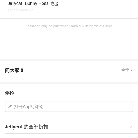
Jellycat
Bunny Rosa 毛毯
@dealmoon.de
Dealmoon may be paid when users buy items via our links.
问大家
0
全部
评论
打开App写评论
Jellycat
的全部折扣