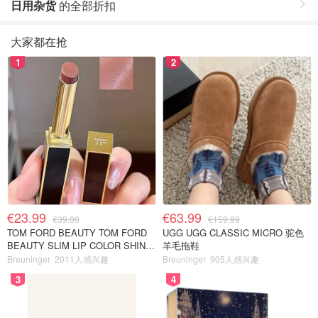
日用杂货
的全部折扣
大家都在抢
1
2
€23.99
€63.99
€39.00
€159.99
TOM FORD BEAUTY TOM FORD
UGG UGG CLASSIC MICRO 驼色
BEAUTY SLIM LIP COLOR SHINE
羊毛拖鞋
口红 open back色
Breuninger
2011人感兴趣
Breuninger
905人感兴趣
3
4