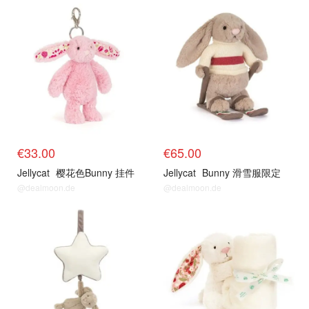
€33.00
€65.00
Jellycat
樱花色Bunny 挂件
Jellycat
Bunny 滑雪服限定
@dealmoon.de
@dealmoon.de