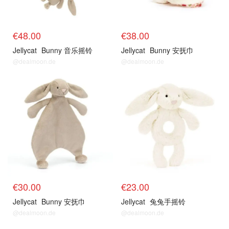
€48.00
€38.00
Jellycat
Bunny 音乐摇铃
Jellycat
Bunny 安抚巾
@dealmoon.de
@dealmoon.de
€30.00
€23.00
Jellycat
Bunny 安抚巾
Jellycat
兔兔手摇铃
@dealmoon.de
@dealmoon.de