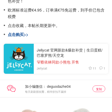
色补货！
欧洲标准运费€4.95，订单满€75免运费，到手价已包含
税费
点击收藏，本帖长期更新中。
点击购买>>
Jellycat 官网新款&爆款补货｜生日蛋糕/
巴塞罗熊/天空龙
🐻蔡依林同款小熊包 开售
11
1
Jellycat
加小编微信：
复制
每天刷刷朋友圈，精华折扣不漏掉