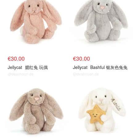
€30.00
€30.00
Jellycat
腮红兔 玩偶
Jellycat
Bashful 银灰色兔兔
@dealmoon.de
@dealmoon.de