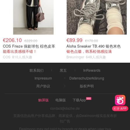
€206.10
€89.99
€229.00
€170.00
COS Frieze 保龄球包 棕色皮革
Aloha Sneaker TB.490 银色米色
能看出质感很不错！
银色点缀，韩系松弛感拉满
COS
810人感兴趣
Breuninger
648人感兴趣
联系我们
黑五
InRewards
Impressum
Datenschutzerklärung
用户协议
版权声明
触屏版
电脑版
下载App
contact@dazhe.de
打开 APP
页面信息由用户分享或品牌、商家提供，由Dealmoon核实后发布折
扣广告
Dealmoon may get paid by brands or deals when user buy