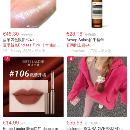
€48.30
€28.18
€69.00
€40.25
皮革四色眼影#740
Aesop Solais护手精华
夏季新色Endless Pink 非常仙的亮片盘！
官网刚上要€40
YSL Beauty
2026人感兴趣
Lookfantastic
1720人感兴趣
3
4
€14.99
€55.99
€46.00
€118.00
Estee Lauder 哑光口红 double or nothing色号
lululemon SCUBA OVERSIZED 半拉链卫衣 紫红色