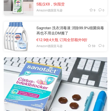
5瓶仅€8，快囤货
9
0
Amazon德国亚马逊
Sagrotan 洗衣消毒液 消除99.9%细菌病毒
再也不用去DM搬了
€12.9收4大瓶 订阅全部额外9折
59
0
Amazon德国亚马逊