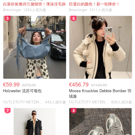
白菜价捡雅诗兰黛细管！薄涂没毛病
巨显白的颜色！新一轮降价！
Breuninger
1224人感兴趣
Breuninger
1011人感兴趣
5
6
€59.99
€456.79
€270.00
€1140.00
Holzweiler 流苏可颂包
Moose Knuckles Debbie Bomber 羽
绒服
OUTLETCITY METZINGEN
942人感兴趣
OUTLETCITY METZINGEN
829人感兴趣
7
8