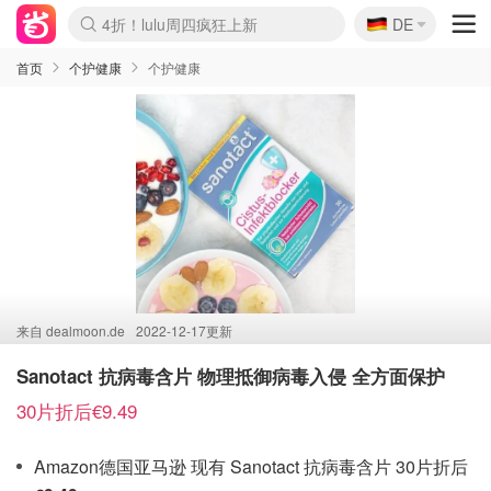
🇩🇪
4折！lulu周四疯狂上新
DE
Boticinal 夏促开抢！
还没结束！&OtherStories大促
Joybuy变相75折 随时失效
速领！Stanley独家85折
疑似霸哥！Camper额外叠85折
Zalando 奥莱闪促！每日更新
Moncler反季囤！5折起+叠9折
Coach Brooklyn仅€192
首页
个护健康
个护健康
来自
dealmoon.de
2022-12-17更新
Sanotact 抗病毒含片 物理抵御病毒入侵 全方面保护
30片折后€9.49
Amazon德国亚马逊 现有 Sanotact 抗病毒含片 30片折后