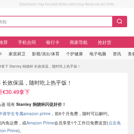
Dealmoon may be paid when users buy items via our links.
推荐
手机合同
银行卡
商家导航
抢好货
卡
家居厨卫
影视/演出/体育
个护健康
电子电脑
资讯
美
9拿下 Stanley 焖烧杯 长效保温，随时吃上热乎饭！
焖烧杯 长效保温，随时吃上热乎饭！
30.49拿下
马逊 现有
Stanley 焖烧杯闪促好价！
学生专属amazon prime
，前6个月免费，随时可以解约。
境内免运费，或
Amazon Prime
会员享受1个工作日免费送货(
点击免
n Prime
)。