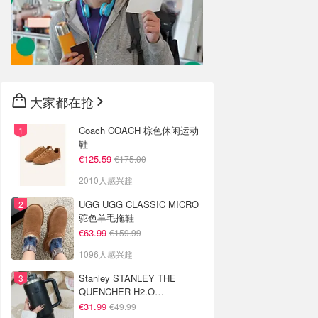
大家都在抢
Coach COACH 棕色休闲运动
鞋
€125.59
€175.00
2010人感兴趣
UGG UGG CLASSIC MICRO
驼色羊毛拖鞋
€63.99
€159.99
1096人感兴趣
Stanley STANLEY THE
QUENCHER H2.O
FLOWSTATE 保温杯 1.18L 黑
€31.99
€49.99