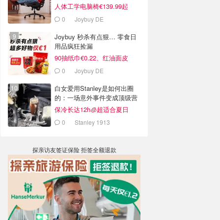
人体工学电脑椅€139.99起
0
Joybuy DE
Joybuy 秒杀有点狠… 零食日
用品疯狂捡漏
90抽纸巾€0.22、红油面皮
€0.99
0
Joybuy DE
白女爱用Stanley是如何出圈
的：一场意外事件变成顶级营
销案例
保冷长达12h🧊超适合夏日
0
Stanley 1913
探亲访友签证保险 拒签全额退款