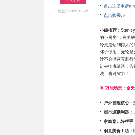
去购买
点击这里申请am
更新于2025-12-22
点击购买>>
小编推荐：
Stan
的小厨房”，完美
冷更是达到惊人的
杯子使用，无论是
汁不会泄露弄脏行
进去彻底清洗，告
洗，省时省力！
🌟 万能场景：全
户外冒险核心：
都市通勤利器：
家庭育儿好帮手
创意美食工坊：