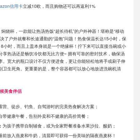
azon信用卡
立减10欧，而且购物还可以再返利1%
ley 焖烧杯，一款能让热汤热饭“超长待机”的户外神器！堪称是“移动
解决了户外就餐和长途通勤的“温饱”问题！热食保温长达15小时，保
18小时，而且上盖本身就是一个绝缘杯！拧下来可以直接当碗或小
分享热汤还是畅饮冷饮都无比方便~ 拥有可靠的密封技术，确保汤
李。宽大的瓶口设计不仅方便进食，更让你能轻松地将手或刷子伸
别卫生死角。更重要的是，整个容器都可以放心地放进洗碗机清
天候美食伴侣
露营、徒步、钓鱼、自驾游时的完美热食解决方案；
自带健康午餐，告别外卖和不健康的高价简餐；
：
为孩子携带自制辅食，或为全家野餐准备水果沙拉、酸奶；
睡前放入燕麦和牛奶，清晨即可获得一份美味的隔夜燕麦杯！