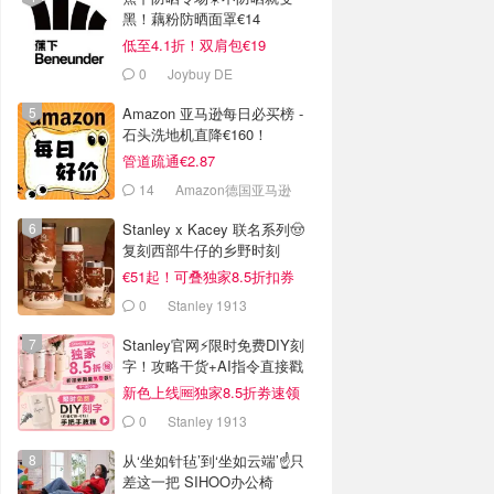
黑！藕粉防晒面罩€14
低至4.1折！双肩包€19
0
Joybuy DE
Amazon 亚马逊每日必买榜 -
石头洗地机直降€160！
管道疏通€2.87
14
Amazon德国亚马逊
Stanley x Kacey 联名系列🤠
复刻西部牛仔的乡野时刻
€51起！可叠独家8.5折扣券
0
Stanley 1913
Stanley官网⚡️限时免费DIY刻
字！攻略干货+AI指令直接戳
新色上线🆓独家8.5折劵速领
0
Stanley 1913
从‘坐如针毡’到‘坐如云端’☝️只
差这一把 SIHOO办公椅