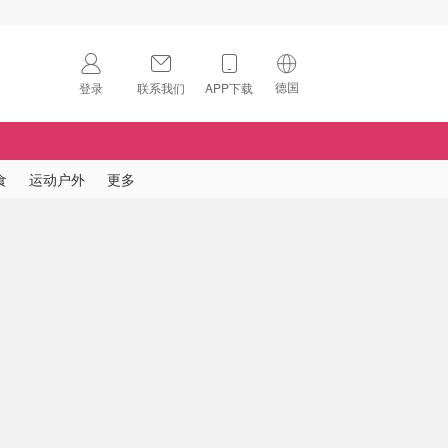
德国
登录
联系我们
APP下载
🇺🇸
美国
🇨🇳
中国
食
运动户外
更多
🇨🇦
加拿大
扫码下载 App
🇬🇧
英国
Download on the
App Store
🇩🇪
德国
Download the
Android App
🇫🇷
法国
🇮🇹
意大利
🇦🇺
澳洲