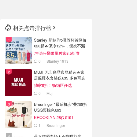
🇳🇿
新西兰
相关点击排行榜
Stanley 新款Pro吸管杯首降价
€28起🔥保冷12h+，便携不漏
水
7折起+叠限量独家8.5折券
0
Stanley 1913
MUJI 无印良品官网精选🔥家
居服睡衣套装仅€35 多色可选
独家8折！畅销区任选
0
Muji
Breuninger "最后机会"叠加8折
UGG栗棕色€63
BROOKLYN 28仅€191
1
Breuninger
蕉下防晒专场☀️不防晒就变