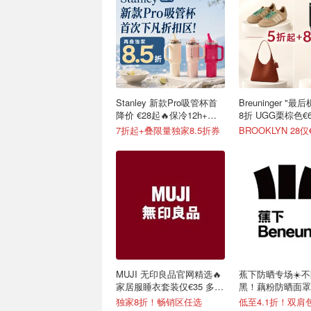
Stanley 新款Pro吸管杯首
Breuninger "
降价 €28起🔥保冷12h+，
8折 UGG栗棕色€6
便携不漏水
7折起+叠限量独家8.5折券
BROOKLYN 28仅
MUJI 无印良品官网精选🔥
蕉下防晒专场☀️
家居服睡衣套装仅€35 多色
黑！藕粉防晒面罩€
可选
独家8折！畅销区任选
低至4.1折！双肩包