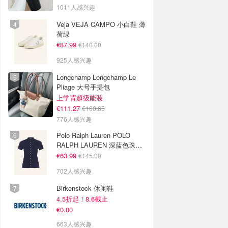
色
1011人感兴趣
Veja VEJA CAMPO 小白鞋 薄
荷绿
€87.99
€140.00
925人感兴趣
Longchamp Longchamp Le
Pliage 大号手提包
上学背超级能装
€111.27
€160.65
776人感兴趣
Polo Ralph Lauren POLO
RALPH LAUREN 深蓝色珠地
布 Polo衫
€63.99
€145.00
702人感兴趣
Birkenstock 休闲鞋
4.5折起！8.6截止
€0.00
663人感兴趣