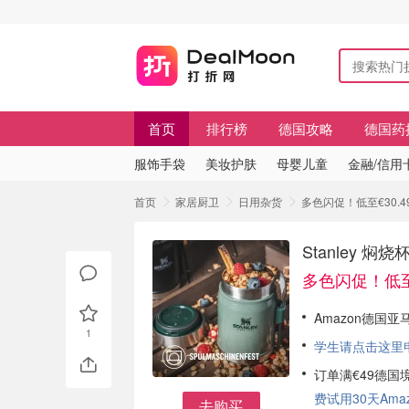
首页
排行榜
德国攻略
德国药
服饰手袋
美妆护肤
母婴儿童
金融/信用
首页
家居厨卫
日用杂货
多色闪促！低至€30.4
Stanley 
多色闪促！低至€
Amazon德国亚
1
学生请点击这里申请
订单满€49德国
费试用30天Amazo
去购买