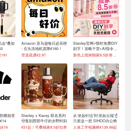
最后机会"叠加
Amazon 亚马逊每日必买榜
Stanley官网⚡️限时免费DIY
3
- 石头洗地机直降€160！
刻字！攻略干货+AI指令直
接戳
€191
管道疏通€2.87
新色上线🆓独家8.5折劵速领
不防晒就变
Stanley x Kacey 联名系列
从‘坐如针毡’到‘坐如云端’☝️
14
🤠复刻西部牛仔的乡野时刻
只差这一把 SIHOO办公椅
€19
€51起！可叠独家8.5折扣券
人体工学电脑椅€139.99起