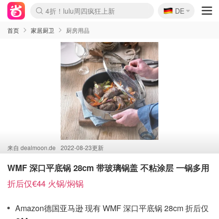
🇩🇪
4折！lulu周四疯狂上新
DE
Boticinal 夏促开抢！
还没结束！&OtherStories大促
Joybuy变相75折 随时失效
速领！Stanley独家85折
疑似霸哥！Camper额外叠85折
Zalando 奥莱闪促！每日更新
Moncler反季囤！5折起+叠9折
Coach Brooklyn仅€192
首页
家居厨卫
厨房用品
来自
dealmoon.de
2022-08-23更新
WMF 深口平底锅 28cm 带玻璃锅盖 不粘涂层 一锅多用
折后仅€44 火锅/焖锅
Amazon德国亚马逊 现有 WMF 深口平底锅 28cm 折后仅