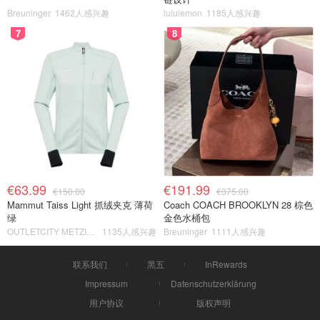
Breuninger
1462人感兴趣
lululemon
1185人感兴趣
7
8
€63.99
€191.99
€150.00
€375.00
Mammut Taiss Light 抓绒夹克 薄荷
Coach COACH BROOKLYN 28 棕色
绿
金色水桶包
OUTLETCITY METZINGEN
1135人感兴趣
Breuninger
1111人感兴趣
联系我们
黑五
InRewards
Impressum
Datenschutzerklärung
用户协议
版权声明