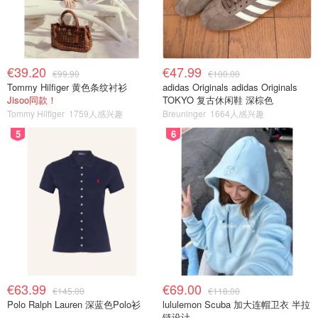
€39.20
€47.99
€99.90
€100.00
Tommy Hilfiger 黄色条纹衬衫
adidas Originals adidas Originals
Jisoo同款！
TOKYO 复古休闲鞋 深棕色
Tommy Hilfiger
1759人感兴趣
Breuninger
1664人感兴趣
5
6
€63.99
€69.00
€145.00
€118.00
Polo Ralph Lauren 深蓝色Polo衫
lululemon Scuba 加大连帽卫衣 半拉
链设计