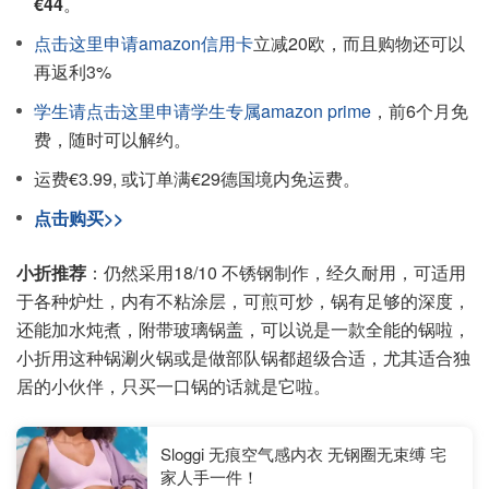
€44
。
点击这里申请amazon信用卡
立减20欧，而且购物还可以
再返利3%
学生请点击这里申请学生专属amazon prime
，前6个月免
费，随时可以解约。
运费€3.99, 或订单满€29德国境内免运费。
点击购买>>
小折推荐
：仍然采用18/10 不锈钢制作，经久耐用，可适用
于各种炉灶，内有不粘涂层，可煎可炒，锅有足够的深度，
还能加水炖煮，附带玻璃锅盖，可以说是一款全能的锅啦，
小折用这种锅涮火锅或是做部队锅都超级合适，尤其适合独
居的小伙伴，只买一口锅的话就是它啦。
Sloggi 无痕空气感内衣 无钢圈无束缚 宅
家人手一件！