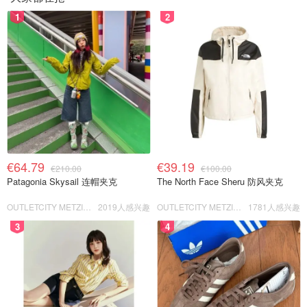
1
2
€64.79
€39.19
€210.00
€100.00
Patagonia Skysail 连帽夹克
The North Face Sheru 防风夹克
OUTLETCITY METZINGEN
2019人感兴趣
OUTLETCITY METZINGEN
1781人感兴趣
3
4