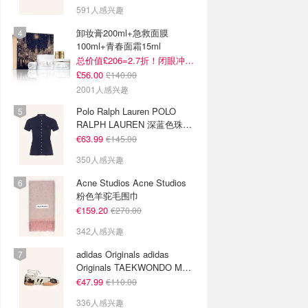
591人感兴趣
卸妆膏200ml+急救面膜
100ml+青春面霜15ml
总价值£206=2.7折！闭眼冲这套！
£56.00
£140.00
2001人感兴趣
Polo Ralph Lauren POLO
RALPH LAUREN 深蓝色珠地
布 Polo衫
€63.99
€145.00
350人感兴趣
Acne Studios Acne Studios
粉色羊驼毛围巾
€159.20
€270.00
342人感兴趣
adidas Originals adidas
Originals TAEKWONDO MEI
芭蕾鞋 棕色米色
€47.99
€110.00
336人感兴趣