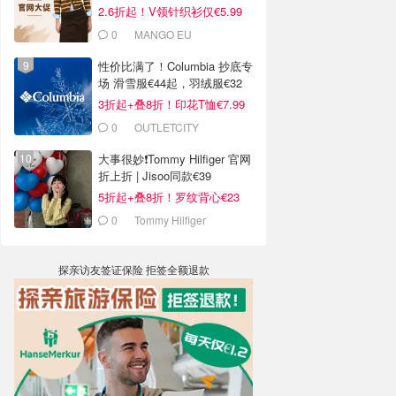
2.6折起！V领针织衫仅€5.99
0
MANGO EU
性价比满了！Columbia 抄底专
场 滑雪服€44起，羽绒服€32
3折起+叠8折！印花T恤€7.99
0
OUTLETCITY
METZINGEN
大事很妙❗️Tommy Hilfiger 官网
折上折 | Jisoo同款€39
5折起+叠8折！罗纹背心€23
0
Tommy Hilfiger
探亲访友签证保险 拒签全额退款