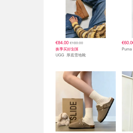
€84.00
€60.
€180.00
换季买好划算
UGG 厚底雪地靴