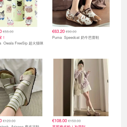
20
€63.20
€55.00
€90.00
家！
Puma Speedcat 奶牛芭蕾鞋
p 超火猫咪
00
€108.00
€120.00
€150.00
Birkenstock Arizona 麂皮凉鞋
草莓橡皮粉！补货到