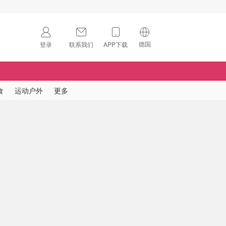
德国
登录
联系我们
APP下载
🇺🇸
美国
🇨🇳
中国
食
运动户外
更多
🇨🇦
加拿大
扫码下载 App
🇬🇧
英国
Download on the
App Store
🇩🇪
德国
Download the
Android App
🇫🇷
法国
🇮🇹
意大利
🇦🇺
澳洲