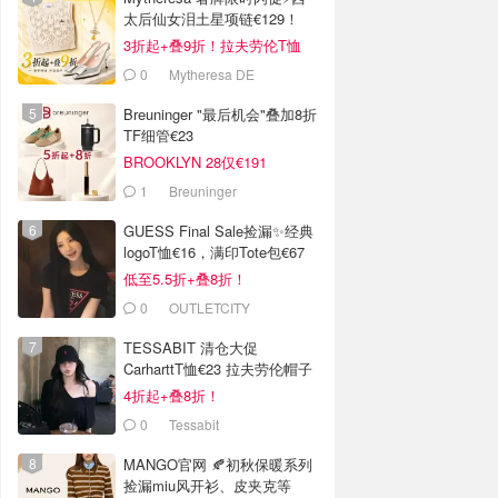
太后仙女泪土星项链€129！
3折起+叠9折！拉夫劳伦T恤
€64！
0
Mytheresa DE
Breuninger "最后机会"叠加8折
TF细管€23
BROOKLYN 28仅€191
1
Breuninger
GUESS Final Sale捡漏✨经典
logoT恤€16，满印Tote包€67
低至5.5折+叠8折！
0
OUTLETCITY
METZINGEN
TESSABIT 清仓大促
CarharttT恤€23 拉夫劳伦帽子
€38
4折起+叠8折！
0
Tessabit
MANGO官网 🍂初秋保暖系列
捡漏miu风开衫、皮夹克等