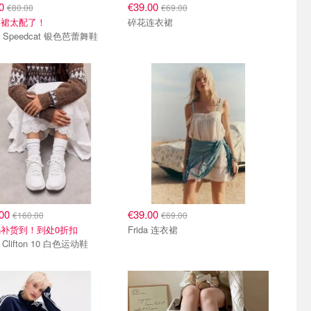
20
€39.00
€80.00
€69.00
白裙太配了！
碎花连衣裙
Puma Speedcat 银色芭蕾舞鞋
.00
€39.00
€160.00
€69.00
补货到！到处0折扣
Frida 连衣裙
 Clifton 10 白色运动鞋