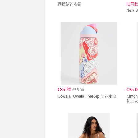
蝴蝶结连衣裙
IU同
€35.20
€35.
€55.00
Cowala Owala FreeSip 印花水瓶
Kimchi Blue K
带上