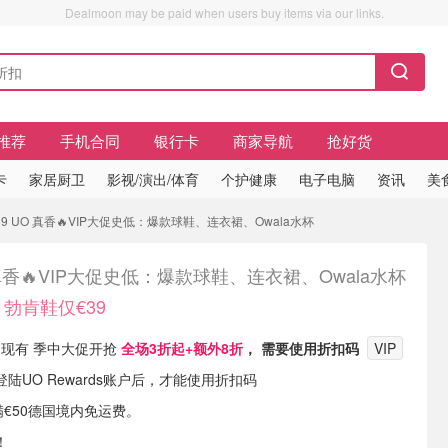
Dealmoon may be paid when users buy items via our links.
推荐
手机合同
银行卡
商家导航
抢好货
卡
家居厨卫
影视/演出/体育
个护健康
电子电脑
资讯
美
9 UO 真香🔥VIP大促史低：爆款球鞋、连衣裙、Owala水杯
真香🔥VIP大促史低：爆款球鞋、连衣裙、Owala水杯
！勃肯鞋仅€39
ters 现有 季中大促开抢
全场3折起+额外8折
， 需要使用折扣码
VIP
陆UO Rewards账户后，才能使用折扣码
单满€50德国境内免运费。
！