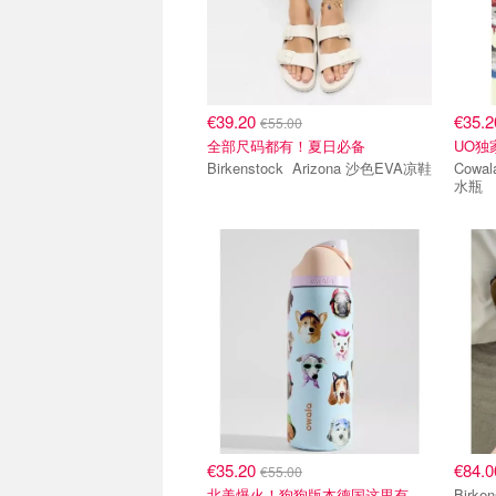
€39.20
€35.
€55.00
全部尺码都有！夏日必备
UO独
Birkenstock Arizona 沙色EVA凉鞋
Cowala Owala FreeSi
水瓶
€35.20
€84.
€55.00
北美爆火！狗狗版本德国这里有