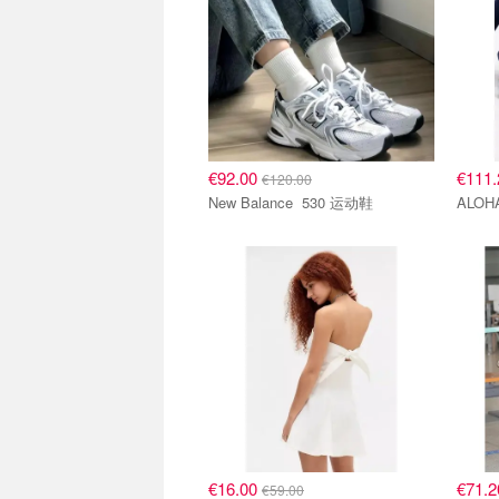
€92.00
€111
€120.00
New Balance 530 运动鞋
ALO
€16.00
€71.
€59.00