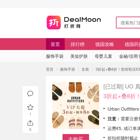
首页
排行榜
德国攻略
德国药
服饰手袋
美妆护肤
母婴儿童
金融/信用
首页
服饰手袋
女装
3折起+叠8折！勃肯鞋仅€3
[已过期]
UO 
3折起+叠8折
Urban Outfit
1
注意：
需要注册登
运费€5, 或订
5
折扣价随时截止
去购买