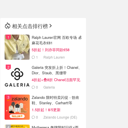
🇳🇿
新西兰
相关点击排行榜
Ralph Lauren官网 百欧专场 💰
麻花毛衣€81
5折起！刘亦菲同款€58
1
Ralph Lauren
Galeria 突发折上折！Chanel、
Dior、Staub、黑绷带
4折起+叠8折 Chanel洁面罕见
€43
0
Galeria
Zalando 限时特卖闪促 - 勃肯
鞋、Stanley、Carhartt等
1.5折起！8/5更新
0
Zalando Lounge (DE)
Mytheresa 奢牌限时闪促⚡️西