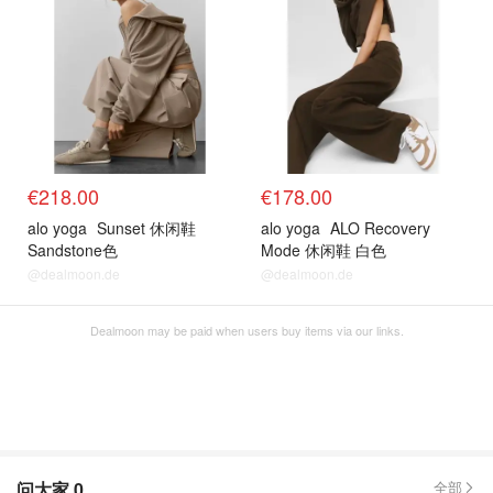
€218.00
€178.00
alo yoga
Sunset 休闲鞋
alo yoga
ALO Recovery
Sandstone色
Mode 休闲鞋 白色
@dealmoon.de
@dealmoon.de
Dealmoon may be paid when users buy items via our links.
问大家
0
全部