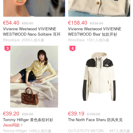
€54.40
€158.40
€85.00
€330.00
Vivienne Westwood VIVIENNE
Vivienne Westwood VIVIENNE
WESTWOOD Nano Solitaire 耳环
WESTWOOD 'Bea' 短款开衫
Rboutique
2059人感兴趣
Rboutique
1551人感兴趣
3
4
€39.20
€39.19
€99.90
€100.00
Tommy Hilfiger 黄色条纹衬衫
The North Face Sheru 防风夹克
Jisoo同款！
Tommy Hilfiger
1456人感兴趣
OUTLETCITY METZINGEN
657人感兴趣