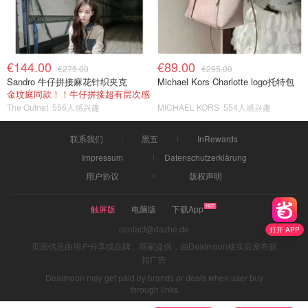
€144.00
€89.00
€275.00
€295.00
Sandro 牛仔拼接麻花针织夹克
Michael Kors Charlotte logo托特包
金玟庭同款！！牛仔拼接超有层次感
The Outnet
556人感兴趣
MICHAEL KORS
554人感兴趣
联系我们
黑五
InRewards
Impressum
Datenschutzerklärung
用户协议
版权声明
触屏版
电脑版
下载App
contact@dazhe.de
打开 APP
页面信息由用户分享或品牌、商家提供，由Dealmoon核实后发布折
扣广告
Dealmoon may get paid by brands or deals when user buy
through links