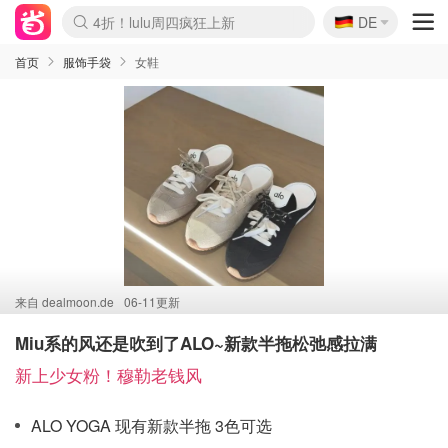
🇩🇪
4折！lulu周四疯狂上新
DE
Boticinal 夏促开抢！
还没结束！&OtherStories大促
Joybuy变相75折 随时失效
速领！Stanley独家85折
疑似霸哥！Camper额外叠85折
Zalando 奥莱闪促！每日更新
Moncler反季囤！5折起+叠9折
Coach Brooklyn仅€192
首页
服饰手袋
女鞋
来自
dealmoon.de
06-11更新
Miu系的风还是吹到了ALO~新款半拖松弛感拉满
新上少女粉！穆勒老钱风
ALO YOGA 现有新款半拖 3色可选