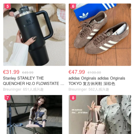
5
6
€31.99
€47.99
€49.99
€100.00
Stanley STANLEY THE
adidas Originals adidas Originals
QUENCHER H2.O FLOWSTATE 保
TOKYO 复古休闲鞋 深棕色
温杯 1.18L 黑色
Breuninger
651人感兴趣
Breuninger
562人感兴趣
7
8