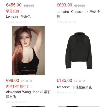
€455.00
€693.00
€650.00
€990.00
罕见低价！
Lemaire
Croissant 小号斜挎
Lemaire
牛角包
包
@dealmoon.de
@dealmoon.de
€96.00
€185.00
€160.00
€236.00
内搭外穿都可！！
Arc'teryx
印花拉链夹克
Alexander Wang
logo 松紧下
@dealmoon.de
摆文胸
@dealmoon.de