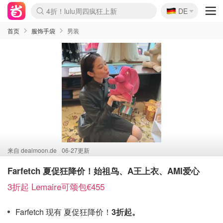
🇩🇪
4折！lulu周四疯狂上新
DE
Boticinal 夏促开抢！
还没结束！&OtherStories大促
Joybuy变相75折 随时失效
速领！Stanley独家85折
疑似霸哥！Camper额外叠85折
Zalando 奥莱闪促！每日更新
Moncler反季囤！5折起+叠9折
Coach Brooklyn仅€192
首页
服饰手袋
男装
来自
dealmoon.de
06-27更新
Farfetch 夏促狂降价！始祖鸟、A王上衣、AMI爱心
3折起 Lemaire可颂包€455
Farfetch 现有 夏促狂降价！
3折起。