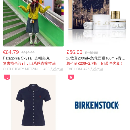
€64.79
£56.00
€210.00
£140.00
Patagonia Skysail 连帽夹克
卸妆膏200ml+急救面膜100ml+青春面霜15ml
复古撞色设计，山系感直接拉满
总价值£206=2.7折！闭眼冲这套！
OUTLETCITY METZINGEN
498人感兴趣
EVE LOM
475人感兴趣
5
6