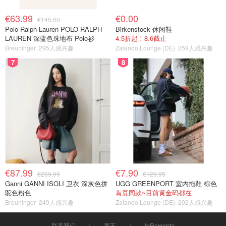
€63.99
€0.00
€145.00
Polo Ralph Lauren POLO RALPH
Birkenstock 休闲鞋
LAUREN 深蓝色珠地布 Polo衫
4.5折起！8.6截止
Breuninger
295人感兴趣
Zalando Lounge (DE)
259人感兴趣
7
8
€87.99
€7.90
€269.99
€129.95
Ganni GANNI ISOLI 卫衣 深灰色拼
UGG GREENPORT 室内拖鞋 棕色
驼色粉色
肯豆同款~目前黄金码都在
Breuninger
249人感兴趣
Zalando Lounge (DE)
202人感兴趣
联系我们
黑五
InRewards