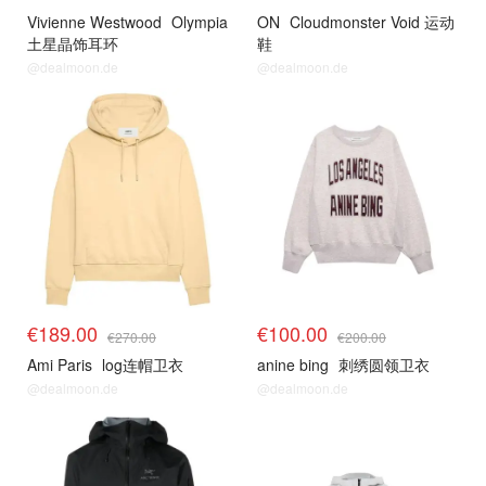
Vivienne Westwood
Olympia
ON
Cloudmonster Void 运动
土星晶饰耳环
鞋
@dealmoon.de
@dealmoon.de
€189.00
€100.00
€270.00
€200.00
Ami Paris
log连帽卫衣
anine bing
刺绣圆领卫衣
@dealmoon.de
@dealmoon.de