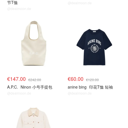
节T恤
@dealmoon.de
@dealmoon.de
€147.00
€60.00
€242.00
€120.00
A.P.C.
Ninon 小号手提包
anine bing
印花T恤 短袖
@dealmoon.de
@dealmoon.de