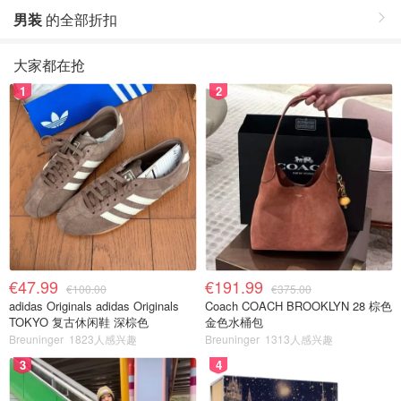
男装
的全部折扣
大家都在抢
1
2
€47.99
€191.99
€100.00
€375.00
adidas Originals adidas Originals
Coach COACH BROOKLYN 28 棕色
TOKYO 复古休闲鞋 深棕色
金色水桶包
Breuninger
1823人感兴趣
Breuninger
1313人感兴趣
3
4