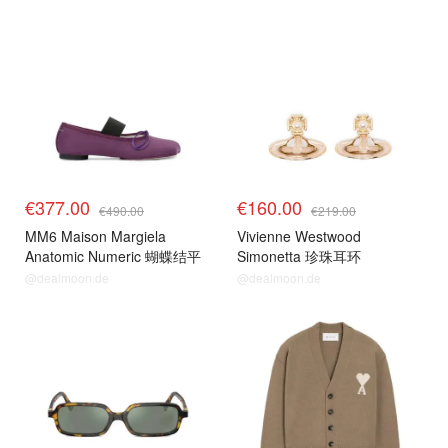
€377.00
€160.00
€490.00
€219.00
MM6 Maison Margiela
Vivienne Westwood
Anatomic Numeric 蝴蝶结平
Simonetta 珍珠耳环
底鞋
@dealmoon.de
@dealmoon.de