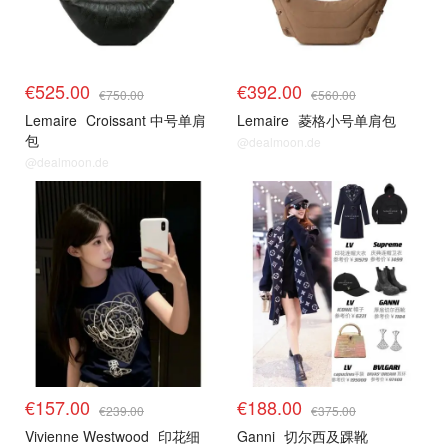
€525.00
€392.00
€750.00
€560.00
Lemaire
Croissant 中号单肩
Lemaire
菱格小号单肩包
包
@dealmoon.de
@dealmoon.de
€157.00
€188.00
€239.00
€375.00
Vivienne Westwood
印花细
Ganni
切尔西及踝靴