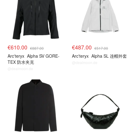
€610.00
€487.00
€887.00
€517.00
Arc'teryx
Alpha SV GORE-
Arc'teryx
Alpha SL 连帽外套
TEX 防水夹克
@dealmoon.de
@dealmoon.de