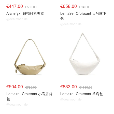
€447.00
€658.00
€550.00
€940.00
Arc'teryx
钮扣衬衫夹克
Lemaire
Croissant 大号腋下
包
@dealmoon.de
@dealmoon.de
€504.00
€833.00
€720.00
€1190.00
Lemaire
Croissant 小号肩背
Lemaire
Croissant 单肩包
包
@dealmoon.de
@dealmoon.de