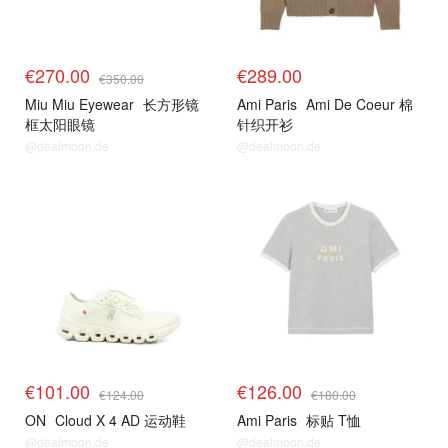
€270.00
€289.00
€350.00
Miu Miu Eyewear
长方形镜
Ami Paris
Ami De Coeur 棉
框太阳眼镜
针织开衫
@dealmoon.de
@dealmoon.de
€101.00
€126.00
€124.00
€180.00
ON
Cloud X 4 AD 运动鞋
Ami Paris
标贴 T恤
@dealmoon.de
@dealmoon.de