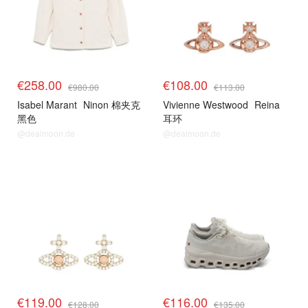
€258.00
€108.00
€980.00
€113.00
Isabel Marant
Ninon 棉夹克
Vivienne Westwood
Reina
黑色
耳环
@dealmoon.de
@dealmoon.de
€119.00
€116.00
€128.00
€135.00