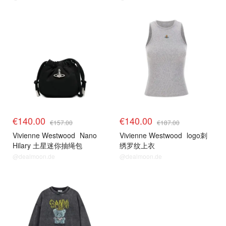
€140.00
€140.00
€157.00
€187.00
Vivienne Westwood
Nano
Vivienne Westwood
logo刺
Hilary 土星迷你抽绳包
绣罗纹上衣
@dealmoon.de
@dealmoon.de