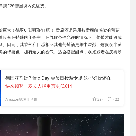
或订单满€29德国境内免运费。
价巨大！德亚6瓶顶国内1瓶！”贵腐酒是采用被贵腐菌感染的葡萄
着只有在特殊的年份中，在气候条件允许的情况下，葡萄才能够成
酒。因而，其香气和口感相比其他葡萄酒更集中浓烈。这款夜半黄
美的蜂蜜色，拥有迷人的香气。适合搭配甜点，糕点或者在庆祝场
德国亚马逊Prime Day 会员日捡漏专场 这些好价还在
快来领奖！双立人指甲剪史低€14
234
422
Amazon德国亚马逊