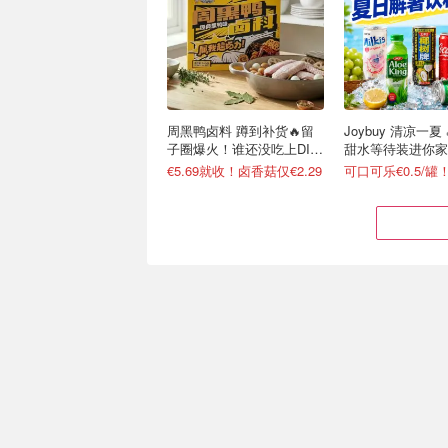
周黑鸭卤料 蹲到补货🔥留
Joybuy 清凉一夏
子圈爆火！谁还没吃上DIY
甜水等待装进你家
卤货
€5.69就收！卤香菇仅€2.29
秒杀价：海底捞 火锅专场
Joybuy 又发券
原味蘸料仅€1/袋
爱他美、Volvic
火锅礼盒€19 (含28cm鸳鸯锅)