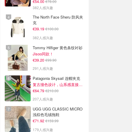
€54.00
€78.00
382人感兴趣
The North Face Sheru 防风夹
克
€39.19
€100.00
382人感兴趣
Tommy Hilfiger 黄色条纹衬衫
Jisoo同款！
€39.20
€99.90
291人感兴趣
Patagonia Skysail 连帽夹克
复古撞色设计，山系感直接拉满
€64.79
€210.00
207人感兴趣
UGG UGG CLASSIC MICRO
浅棕色毛绒拖鞋
€71.92
€159.99
179人感兴趣