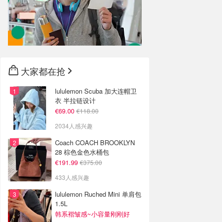
大家都在抢
lululemon Scuba 加大连帽卫
衣 半拉链设计
€69.00
€118.00
2034人感兴趣
Coach COACH BROOKLYN
28 棕色金色水桶包
€191.99
€375.00
433人感兴趣
lululemon Ruched Mini 单肩包
1.5L
韩系褶皱感~小容量刚刚好