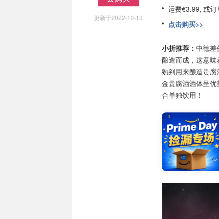
去购买
运费€3.99, 
更新于2022-10-13
点击购买>>
小折推荐：
中德差
酿造而成，这意味
熟到用来酿造贵腐
金贵腐酒酒体呈优
合单独饮用！