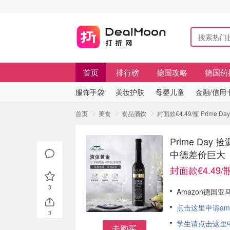
首页
排行榜
德国攻略
德国药
服饰手袋
美妆护肤
母婴儿童
金融/信用
首页
美食
食品酒饮
封面款€4.49/瓶 Prime
Prime Day
中德差价巨大
封面款€4.49/
3
Amazon德国亚马
点击这里申请am
3
学生请点击这里申请
去购买