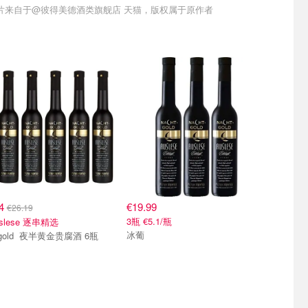
片来自于@彼得美德酒类旗舰店 天猫，版权属于原作者
74
€19.99
€26.19
3瓶 €5.1/瓶
slese 逐串精选
冰葡
Nachtgold 夜半黄金贵腐酒 6瓶