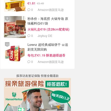
€1.61
€3.49
0
Amazon德国亚马逊
秒杀价：海底捞 火锅专场 原
味蘸料仅€1/袋
火锅礼盒€19 (含28cm鸳鸯锅)
0
Joybuy DE
Lorenz 超经典咸味饼干 🥨追
剧党无限回购
每包才€1.19 酥脆越嚼越香
0
Amazon德国亚马逊
探亲访友签证保险 拒签全额退款