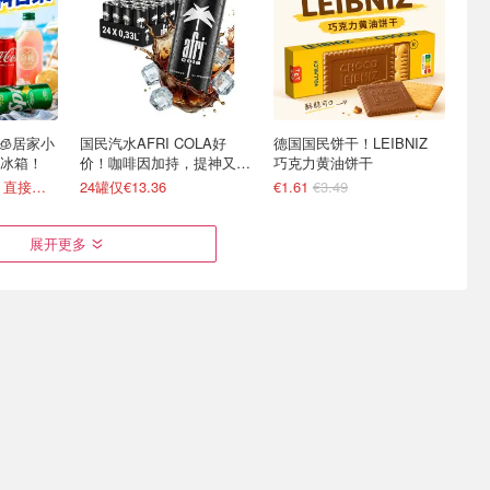
 🧊居家小
国民汽水AFRI COLA好
德国国民饼干！LEIBNIZ
冰箱！
价！咖啡因加持，提神又爽
巧克力黄油饼干
口！
可口可乐€0.5/罐！直接送家门口
24罐仅€13.36
€1.61
€3.49
展开更多
啦！双心、
无需飞小韩🇰🇷Joybuy 韩
白象红烧牛肉面整箱囤 冲
全部参加
国美食大全 乐天Milkis
泡即享热汤美味
€0.99/罐
变相75折 Ariel洗衣凝珠€0.22/颗
部分买3免1！农心炸酱面€0.95/包
立打 3.3 折！还能叠加买6免2