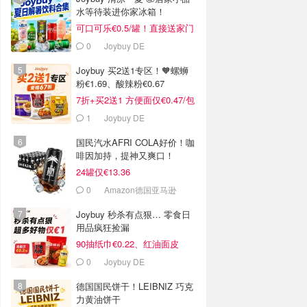
水等待装进你家冰箱！
可口可乐€0.5/罐！直接送家门
口
0
Joybuy DE
Joybuy 买2送1专区！🧡螺蛳
粉€1.69、酸辣粉€0.67
7折+买2送1 方便面仅€0.47/包
1
Joybuy DE
国民汽水AFRI COLA好价！咖
啡因加持，提神又爽口！
24罐仅€13.36
0
Amazon德国亚马逊
Joybuy 秒杀有点狠… 零食日
用品疯狂捡漏
90抽纸巾€0.22、红油面皮
€0.99
0
Joybuy DE
德国国民饼干！LEIBNIZ 巧克
力黄油饼干