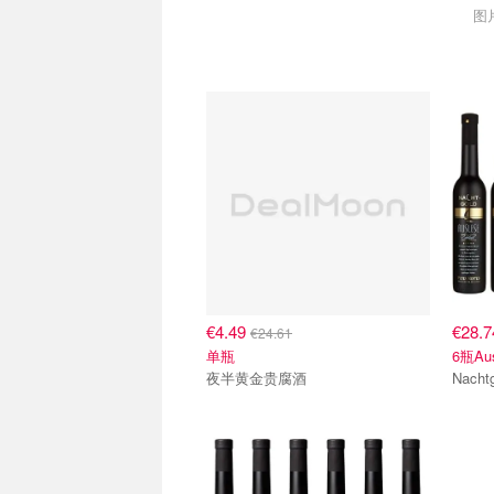
图
€4.49
€28.
€24.61
单瓶
6瓶Au
夜半黄金贵腐酒