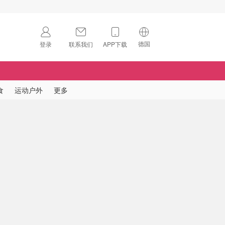
德国
登录
联系我们
APP下载
🇺🇸
美国
🇨🇳
中国
食
运动户外
更多
🇨🇦
加拿大
扫码下载 App
🇬🇧
英国
Download on the
App Store
🇩🇪
德国
Download the
Android App
🇫🇷
法国
🇮🇹
意大利
🇦🇺
澳洲