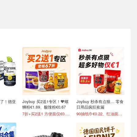
稳了！德亚
Joybuy 买2送1专区！🧡螺
Joybuy 秒杀有点狠… 零食
蛳粉€1.69、酸辣粉€0.67
日用品疯狂捡漏
7折+买2送1 方便面仅€0.47/包
90抽纸巾€0.22、红油面皮€0.99