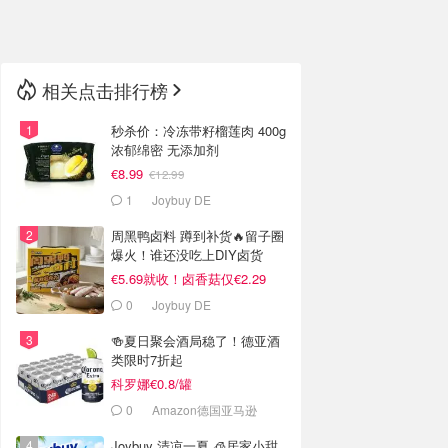
🇳🇿
新西兰
相关点击排行榜
秒杀价：冷冻带籽榴莲肉 400g
浓郁绵密 无添加剂
€8.99
€12.99
1
Joybuy DE
周黑鸭卤料 蹲到补货🔥留子圈
爆火！谁还没吃上DIY卤货
€5.69就收！卤香菇仅€2.29
0
Joybuy DE
🍻夏日聚会酒局稳了！德亚酒
类限时7折起
科罗娜€0.8/罐
0
Amazon德国亚马逊
Joybuy 清凉一夏 🧊居家小甜