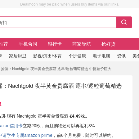
Dealmoon may be paid when users buy items via our links.
推荐
手机合同
银行卡
商家导航
抢好货
卡
家居厨卫
影视/演出/体育
个护健康
电子电脑
资讯
美
 Day 捡漏：Nachtgold 夜半黄金贵腐酒 逐串/逐粒葡萄精选 中德差价巨大
 捡漏：Nachtgold 夜半黄金贵腐酒 逐串/逐粒葡萄精选
瓶
逊 现有 Nachtgold 夜半黄金贵腐酒
€4.49收。
azon信用卡
立减20欧，而且购物还可以再返利3%
学生专属amazon prime
，前6个月免费，随时可以解约。