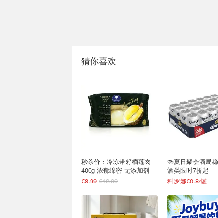
猜你喜欢
秒杀价：冷冻带籽榴莲肉
🍻夏日聚会酒局
400g 浓郁绵密 无添加剂
酒类限时7折起
€8.99
€12.99
科罗娜€0.8/罐