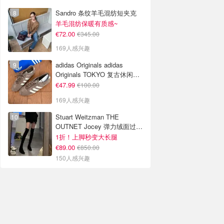
Sandro 条纹羊毛混纺短夹克
羊毛混纺保暖有质感~
€72.00
€345.00
169人感兴趣
adidas Originals adidas
Originals TOKYO 复古休闲鞋
深棕色
€47.99
€100.00
169人感兴趣
Stuart Weitzman THE
OUTNET Jocey 弹力绒面过膝
靴
1折！上脚秒变大长腿
€89.00
€850.00
150人感兴趣