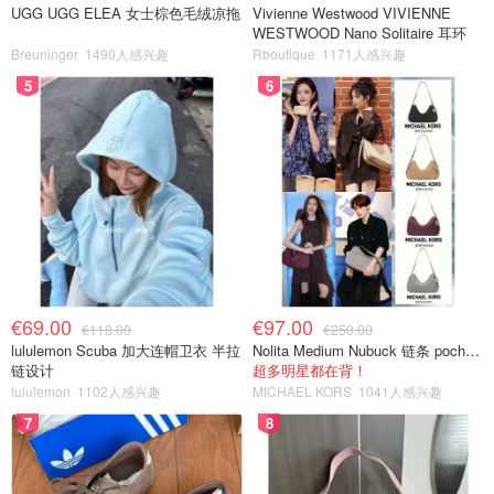
UGG UGG ELEA 女士棕色毛绒凉拖
Vivienne Westwood VIVIENNE
WESTWOOD Nano Solitaire 耳环
Breuninger
1490人感兴趣
Rboutique
1171人感兴趣
5
6
€69.00
€97.00
€118.00
€250.00
lululemon Scuba 加大连帽卫衣 半拉
Nolita Medium Nubuck 链条 pochette
链设计
超多明星都在背！
lululemon
1102人感兴趣
MICHAEL KORS
1041人感兴趣
7
8