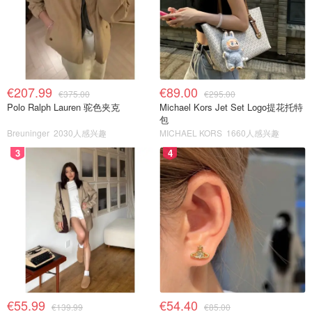
€207.99
€89.00
€375.00
€295.00
Polo Ralph Lauren 驼色夹克
Michael Kors Jet Set Logo提花托特
包
Breuninger
2030人感兴趣
MICHAEL KORS
1660人感兴趣
3
4
€55.99
€54.40
€139.99
€85.00