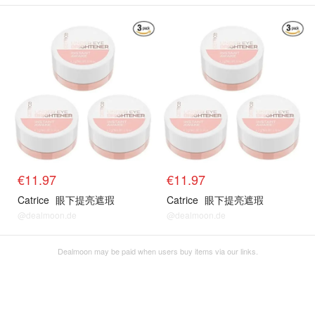
€11.97
€11.97
Catrice
眼下提亮遮瑕
Catrice
眼下提亮遮瑕
@dealmoon.de
@dealmoon.de
Dealmoon may be paid when users buy items via our links.