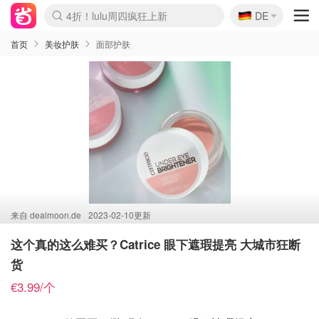
🇩🇪
4折！lulu周四疯狂上新
DE
Boticinal 夏促开抢！
还没结束！&OtherStories大促
Joybuy变相75折 随时失效
速领！Stanley独家85折
疑似霸哥！Camper额外叠85折
Zalando 奥莱闪促！每日更新
Moncler反季囤！5折起+叠9折
Coach Brooklyn仅€192
首页
美妆护肤
面部护肤
来自
dealmoon.de
2023-02-10更新
这个真的这么难买？Catrice 眼下遮瑕提亮 大城市狂断
货
€3.99/个