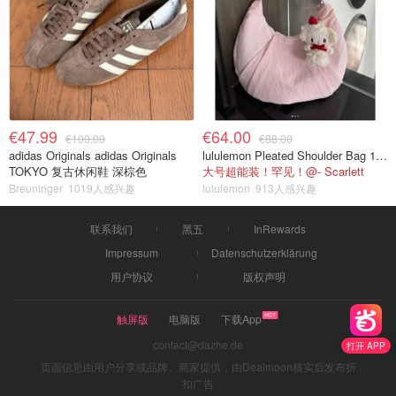
€47.99
€64.00
€100.00
€88.00
adidas Originals adidas Originals
lululemon Pleated Shoulder Bag 10L 单肩包
TOKYO 复古休闲鞋 深棕色
大号超能装！罕见！@- Scarlett
Breuninger
1019人感兴趣
lululemon
913人感兴趣
联系我们
黑五
InRewards
Impressum
Datenschutzerklärung
用户协议
版权声明
触屏版
电脑版
下载App
contact@dazhe.de
打开 APP
页面信息由用户分享或品牌、商家提供，由Dealmoon核实后发布折
扣广告