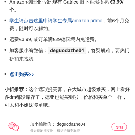
Amazon德国亚马逊 现有 Catrice 眼下遮瑕提亮
€3.99/
个
。
学生请点击这里申请学生专属amazon prime
，前6个月免
费，随时可以解约。
运费€3.99, 或订单满€29德国境内免运费。
加客服小编微信：
deguodazhe04
，答疑解难，要热门
折扣来找我
点击购买>>
小折推荐：
这个遮瑕提亮膏，在大城市超级难买，网上看好
多dm都没库存了，德亚也能买到啦，价格和买单个一样，
可以和小姐妹凑单哦。
加小编微信：
复制
每天刷刷朋友圈，精华折扣不漏掉