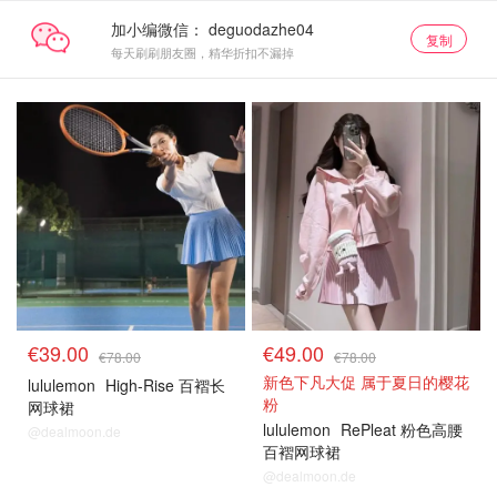
加小编微信：
复制
每天刷刷朋友圈，精华折扣不漏掉
€39.00
€49.00
€78.00
€78.00
新色下凡大促 属于夏日的樱花
lululemon
High-Rise 百褶长
粉
网球裙
lululemon
RePleat 粉色高腰
@dealmoon.de
百褶网球裙
@dealmoon.de