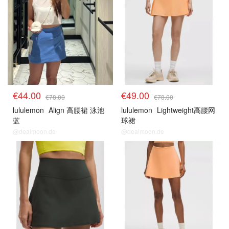
€44.00
€49.00
€78.00
€78.00
lululemon
Align 高腰裙 泳池
lululemon
Lightweight高腰网
蓝
球裙
@dealmoon.de
@dealmoon.de