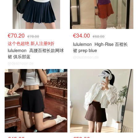
€70.20
€34.00
€78.00
€68.00
这个色超绝 新人注册9折
lululemon
High-Rise 百褶长
lululemon
高腰百褶长款网球
裙 prep blue
裙 俱乐部蓝
@dealmoon.de
@dealmoon.de