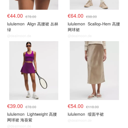
€44.00
€64.00
€78.00
€98.00
lululemon
Align 高腰裙 丛林
lululemon
Scallop-Hem 高腰
绿
网球裙
@dealmoon.de
@dealmoon.de
€39.00
€54.00
€78.00
€118.00
lululemon
Lightweight 高腰
lululemon
缎面半裙
网球裙 海葵紫
@dealmoon.de
@dealmoon.de