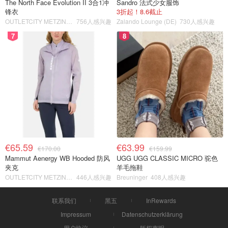
The North Face Evolution II 3合1冲
Sandro 法式少女服饰
锋衣
3折起！8.6截止
OUTLETCITY METZINGEN
756人感兴趣
Zalando Lounge (DE)
730人感兴趣
7
8
€65.59
€63.99
€170.00
€159.99
Mammut Aenergy WB Hooded 防风
UGG UGG CLASSIC MICRO 驼色
夹克
羊毛拖鞋
OUTLETCITY METZINGEN
446人感兴趣
Breuninger
408人感兴趣
联系我们
黑五
InRewards
Impressum
Datenschutzerklärung
用户协议
版权声明