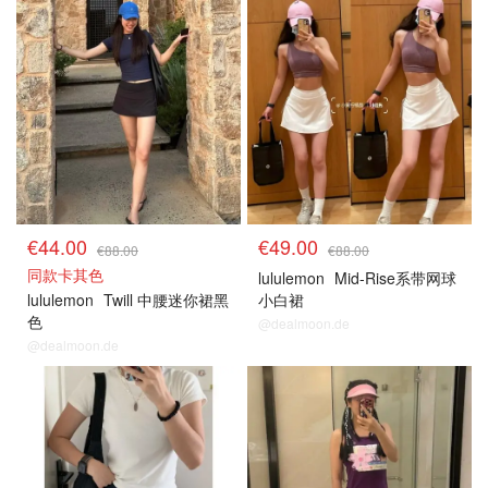
€44.00
€49.00
€88.00
€88.00
同款卡其色
lululemon
Mid-Rise系带网球
lululemon
Twill 中腰迷你裙黑
小白裙
色
@dealmoon.de
@dealmoon.de