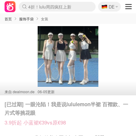
🇩🇪
4折！lulu周四疯狂上新
DE
Boticinal 夏促开抢！
还没结束！&OtherStories大促
Joybuy变相75折 随时失效
速领！Stanley独家85折
疑似霸哥！Camper额外叠85折
Zalando 奥莱闪促！每日更新
Moncler反季囤！5折起+叠9折
Coach Brooklyn仅€192
首页
服饰手袋
女装
来自
dealmoon.de
06-05更新
[已过期] 一眼沦陷！我是说lululemon半裙 百褶款、一
片式等挑花眼
3.9折起 小蓝裙€39vs原€98