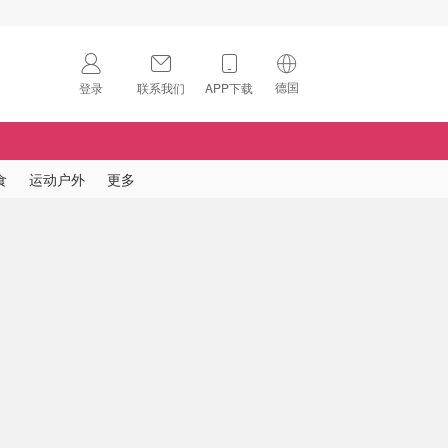
德国
登录
联系我们
APP下载
🇺🇸
美国
🇨🇳
中国
食
运动户外
更多
🇨🇦
加拿大
扫码下载 App
🇬🇧
英国
Download on the
App Store
🇩🇪
德国
Download the
Android App
🇫🇷
法国
🇮🇹
意大利
🇦🇺
澳洲