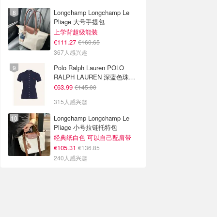
Longchamp Longchamp Le
Pliage 大号手提包
上学背超级能装
€111.27
€160.65
367人感兴趣
Polo Ralph Lauren POLO
RALPH LAUREN 深蓝色珠地
布 Polo衫
€63.99
€145.00
315人感兴趣
Longchamp Longchamp Le
Pliage 小号拉链托特包
经典纸白色 可以自己配肩带
€105.31
€136.85
240人感兴趣