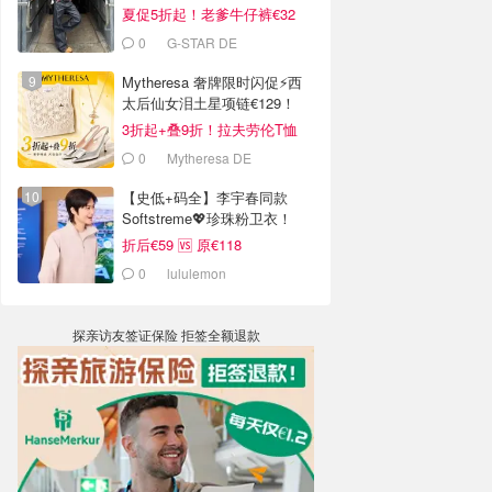
夏促5折起！老爹牛仔裤€32
0
G-STAR DE
Mytheresa 奢牌限时闪促⚡️西
太后仙女泪土星项链€129！
3折起+叠9折！拉夫劳伦T恤
€64！
0
Mytheresa DE
【史低+码全】李宇春同款
Softstreme💖珍珠粉卫衣！
折后€59 🆚 原€118
0
lululemon
探亲访友签证保险 拒签全额退款