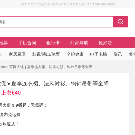
Dealmoon may be paid when users buy items via our links.
推荐
手机合同
银行卡
商家导航
抢好货
卡
家居厨卫
影视/演出/体育
个护健康
电子电脑
资讯
美
 Sézane 官网大促☀️夏季连衣裙、法风衬衫、钩针吊带等全降
官网大促☀️夏季连衣裙、法风衬衫、钩针吊带等全降
肩上衣€40
官网大促
3.9折起
，无需码；
国境内免运费
欲购速从！