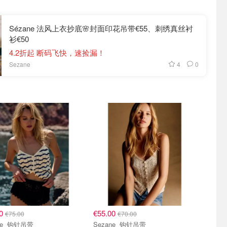
Sézane 法风上衣抄底🌸封面印花吊带€55、刺绣真丝衬
衫€50
4.2折起 断码飞快，速捡漏！
4
0
Sezane
00
€55.00
€75.00
€70.00
Sezane 钩针吊带
Sezane 钩针吊带