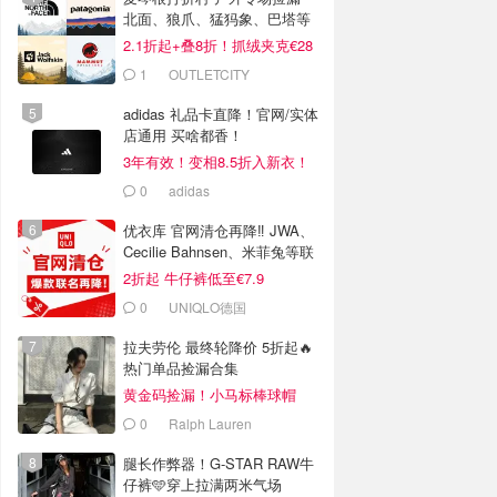
北面、狼爪、猛犸象、巴塔等
2.1折起+叠8折！抓绒夹克€28
1
OUTLETCITY
METZINGEN
adidas 礼品卡直降！官网/实体
店通用 买啥都香！
3年有效！变相8.5折入新衣！
0
adidas
优衣库 官网清仓再降‼️ JWA、
Cecilie Bahnsen、米菲兔等联
名
2折起 牛仔裤低至€7.9
0
UNIQLO德国
拉夫劳伦 最终轮降价 5折起🔥
热门单品捡漏合集
黄金码捡漏！小马标棒球帽
€28
0
Ralph Lauren
腿长作弊器！G-STAR RAW牛
仔裤🩵穿上拉满两米气场