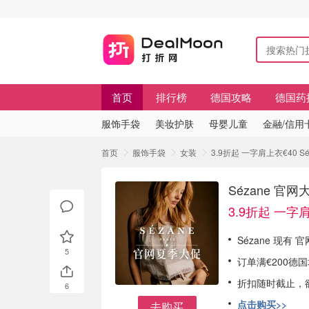
首页
排行榜
德国攻略
德国药
服饰手袋
美妆护肤
母婴儿童
金融/信用
首页
服饰手袋
女装
3.9折起 一字肩上衣€40
Sézane 
3.9折起 一字
Sézane 现有 
5
订单满€200德
折扣随时截止，
6
点击购买>>
去购买