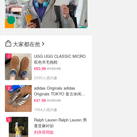
大家都在抢
UGG UGG CLASSIC MICRO
驼色羊毛拖鞋
€63.99
€159.99
2030人感兴趣
adidas Originals adidas
Originals TOKYO 复古休闲鞋
深棕色
€47.99
€100.00
1064人感兴趣
Ralph Lauren Ralph Lauren 男
童亚麻衬衫
刘亦菲同款