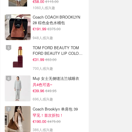
€58.00
€115.00
1060人感兴趣
Coach COACH BROOKLYN
28 棕色金色水桶包
€191.99
€375.00
948人感兴趣
TOM FORD BEAUTY TOM
FORD BEAUTY LIP COLOR
SATIN MATTE 裸玫瑰口红
€31.99
€63.00
700人感兴趣
Muji 女士无侧缝法兰绒睡衣
共4色可选~
€39.96
€49.95
696人感兴趣
Coach Brooklyn 单肩包 39
罕见！首次折扣！
€190.00
€475.00
386人感兴趣