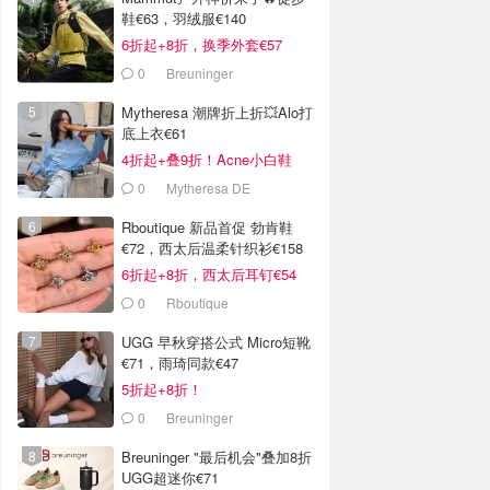
鞋€63，羽绒服€140
6折起+8折，换季外套€57
0
Breuninger
Mytheresa 潮牌折上折💥Alo打
底上衣€61
4折起+叠9折！Acne小白鞋
€264
0
Mytheresa DE
Rboutique 新品首促 勃肯鞋
€72，西太后温柔针织衫€158
6折起+8折，西太后耳钉€54
0
Rboutique
UGG 早秋穿搭公式 Micro短靴
€71，雨琦同款€47
5折起+8折！
0
Breuninger
Breuninger "最后机会"叠加8折
UGG超迷你€71