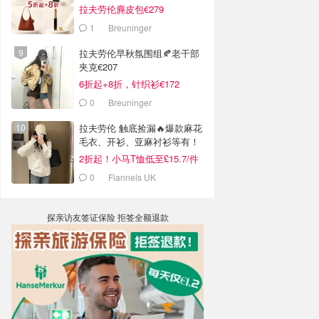
拉夫劳伦麂皮包€279
1
Breuninger
拉夫劳伦早秋氛围组🍂老干部
夹克€207
6折起+8折，针织衫€172
0
Breuninger
拉夫劳伦 触底捡漏🔥爆款麻花
毛衣、开衫、亚麻衬衫等有！
2折起！小马T恤低至£15.7/件
0
Flannels UK
探亲访友签证保险 拒签全额退款