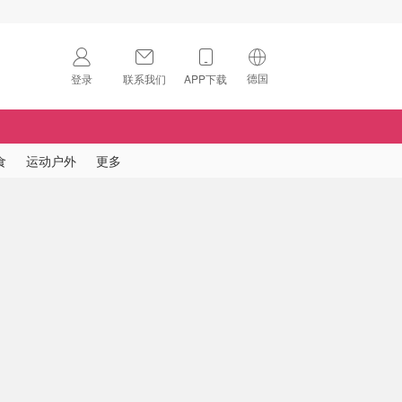
德国
登录
联系我们
APP下载
🇺🇸
美国
🇨🇳
中国
食
运动户外
更多
🇨🇦
加拿大
扫码下载 App
🇬🇧
英国
Download on the
App Store
🇩🇪
德国
Download the
Android App
🇫🇷
法国
🇮🇹
意大利
🇦🇺
澳洲