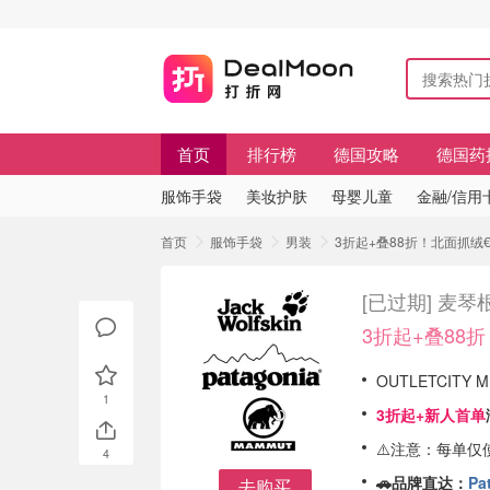
首页
排行榜
德国攻略
德国药
服饰手袋
美妆护肤
母婴儿童
金融/信用
首页
服饰手袋
男装
3折起+叠88折！北面抓绒€
[已过期]
麦琴根
3折起+叠88折
OUTLETCITY 
1
3折起+
新人首单
⚠️注意：每单
4
🚗品牌直达：
Pa
去购买