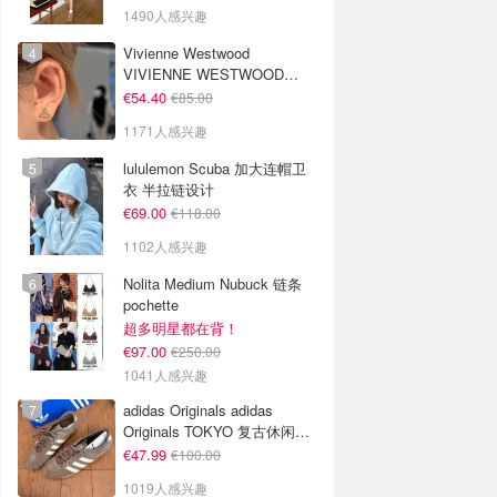
1490人感兴趣
Vivienne Westwood
VIVIENNE WESTWOOD
Nano Solitaire 耳环
€54.40
€85.00
1171人感兴趣
lululemon Scuba 加大连帽卫
衣 半拉链设计
€69.00
€118.00
1102人感兴趣
Nolita Medium Nubuck 链条
pochette
超多明星都在背！
€97.00
€250.00
1041人感兴趣
adidas Originals adidas
Originals TOKYO 复古休闲鞋
深棕色
€47.99
€100.00
1019人感兴趣