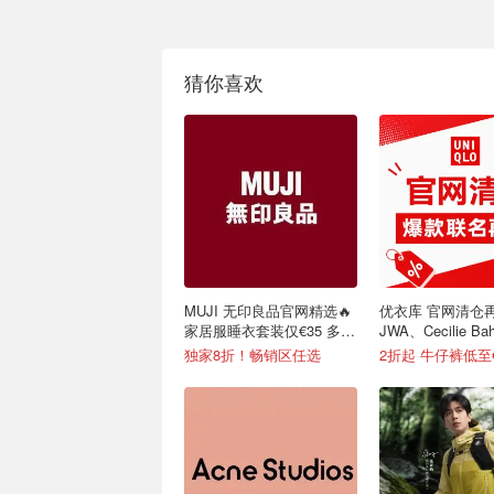
猜你喜欢
MUJI 无印良品官网精选🔥
优衣库 官网清仓再
家居服睡衣套装仅€35 多色
JWA、Cecilie Ba
可选
米菲兔等联名
独家8折！畅销区任选
2折起 牛仔裤低至€