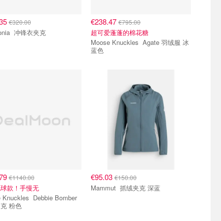
.35
€238.47
€320.00
€795.00
Patagonia 冲锋衣夹克
超可爱蓬蓬的棉花糖
Moose Knuckles Agate 羽绒服 冰
蓝色
.79
€95.03
€1140.00
€150.00
毛球款！手慢无
Mammut 抓绒夹克 深蓝
kles Debbie Bomber
克 粉色