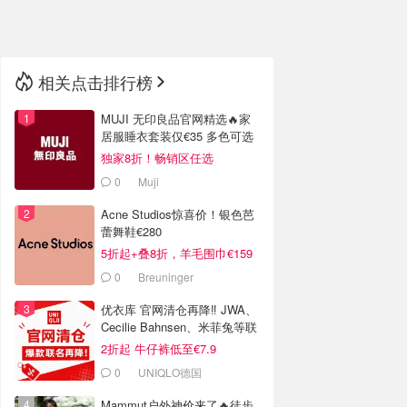
🇳🇿
新西兰
相关点击排行榜
MUJI 无印良品官网精选🔥家
居服睡衣套装仅€35 多色可选
独家8折！畅销区任选
0
Muji
Acne Studios惊喜价！银色芭
蕾舞鞋€280
5折起+叠8折，羊毛围巾€159
0
Breuninger
优衣库 官网清仓再降‼️ JWA、
Cecilie Bahnsen、米菲兔等联
名
2折起 牛仔裤低至€7.9
0
UNIQLO德国
Mammut户外神价来了🔥徒步