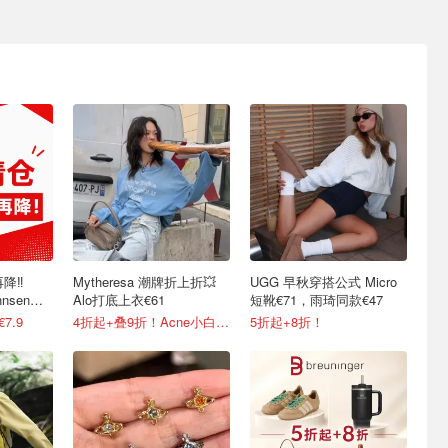
降‼️
Mytheresa 潮牌折上折💥
UGG 早秋穿搭公式 Micro
hnsen、
Alo打底上衣€61
短靴€71，雨琦同款€47
7.9
4折起+叠9折！Acne小白鞋€264
5折起+8折！