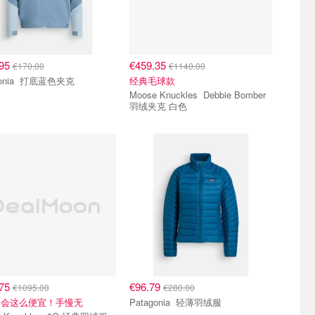
.95
€459.35
€170.00
€1140.00
Patagonia 打底蓝色夹克
经典毛球款
Moose Knuckles Debbie Bomber
羽绒夹克 白色
.75
€96.79
€1095.00
€280.00
不会这么便宜！手慢无
Patagonia 轻薄羽绒服