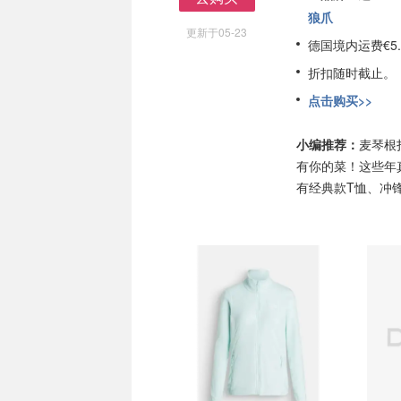
去购买
狼爪
更新于05-23
德国境内运费€5.
折扣随时截止。
点击购买>>
小编推荐：
麦琴根
有你的菜！这些年
有经典款T恤、冲