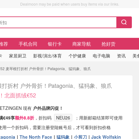
Dealmoon may be paid when users buy items via our links.
推荐
手机合同
银行卡
商家导航
抢好货
卡
家居厨卫
影视/演出/体育
个护健康
电子电脑
资讯
美
52 麦琴根打折村 户外骨折！Patagonia、猛犸象、狼爪
打折村 户外骨折！Patagonia、猛犸象、狼爪
！北面抓绒€52
METZINGEN 现有
户外品牌闪促！
满€49享
额外8.8折
，折扣码
NEU26
；用新邮箱结算即可使用
仅使用一个折扣码，需要注册登陆账号后，才可看到折扣价格
tagonia
｜
The North Face
｜
猛犸象
｜
小剪刀
｜
Jack Wolfskin