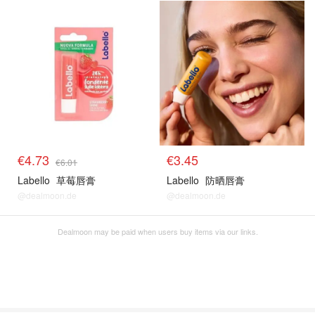
€4.73
€3.45
€6.01
Labello
草莓唇膏
Labello
防晒唇膏
@dealmoon.de
@dealmoon.de
Dealmoon may be paid when users buy items via our links.