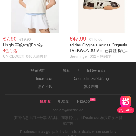
€7.90
€47.99
€19.90
€110.00
Uniqlo 平纹针织Polo衫
adidas Originals adidas Originals
4色可选
TAEKWONDO MEI 芭蕾鞋 棕色米
色
UNIQLO德国
688人感兴趣
Breuninger
632人感兴趣
联系我们
黑五
InRewards
Impressum
Datenschutzerklärung
用户协议
版权声明
触屏版
电脑版
下载App
contact@dazhe.de
打开 APP
页面信息由用户分享或品牌、商家提供，由Dealmoon核实后发布折
扣广告
Dealmoon may get paid by brands or deals when user buy