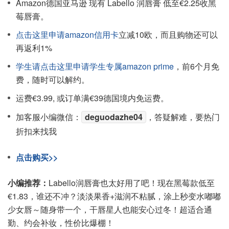
Amazon德国亚马逊 现有 Labello 润唇膏 低至€2.25收黑
莓唇膏。
点击这里申请amazon信用卡
立减10欧，而且购物还可以
再返利1%
学生请点击这里申请学生专属amazon prime
，前6个月免
费，随时可以解约。
运费€3.99, 或订单满€39德国境内免运费。
加客服小编微信：
deguodazhe04
，答疑解难，要热门
折扣来找我
点击购买>>
小编推荐：
Labello润唇膏也太好用了吧！现在黑莓款低至
€1.83，谁还不冲？淡淡果香+滋润不粘腻，涂上秒变水嘟嘟
少女唇～随身带一个，干唇星人也能安心过冬！超适合通
勤、约会补妆，性价比爆棚！