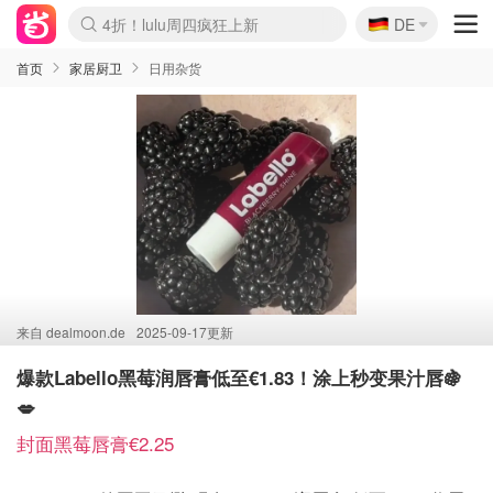
🇩🇪
4折！lulu周四疯狂上新
DE
Boticinal 夏促开抢！
还没结束！&OtherStories大促
Joybuy变相75折 随时失效
速领！Stanley独家85折
疑似霸哥！Camper额外叠85折
Zalando 奥莱闪促！每日更新
Moncler反季囤！5折起+叠9折
Coach Brooklyn仅€192
首页
家居厨卫
日用杂货
来自
dealmoon.de
2025-09-17更新
爆款Labello黑莓润唇膏低至€1.83！涂上秒变果汁唇🍇
💋
封面黑莓唇膏€2.25