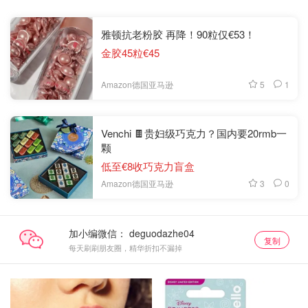
雅顿抗老粉胶 再降！90粒仅€53！
金胶45粒€45
5
1
Amazon德国亚马逊
Venchi 🍫贵妇级巧克力？国内要20rmb一
颗
低至€8收巧克力盲盒
3
0
Amazon德国亚马逊
加小编微信：
复制
每天刷刷朋友圈，精华折扣不漏掉