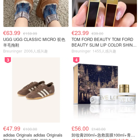
€63.99
€23.99
€159.99
€39.00
UGG UGG CLASSIC MICRO 驼色
TOM FORD BEAUTY TOM FORD
羊毛拖鞋
BEAUTY SLIM LIP COLOR SHINE
口红 open back色
Breuninger
2006人感兴趣
Breuninger
1455人感兴趣
3
4
€47.99
£56.00
€100.00
£140.00
adidas Originals adidas Originals
卸妆膏200ml+急救面膜100ml+青春面霜15ml