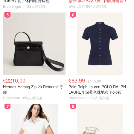
TOKYO 复古休闲鞋 深棕色
总价值£206=2.7折！闭眼冲这套！
Breuninger
1182人感兴趣
EVE LOM
997人感兴趣
5
6
€2210.00
€63.99
€145.00
Hermes Herbag Zip 20 Retourné 手
Polo Ralph Lauren POLO RALPH
袋
LAUREN 深蓝色珠地布 Polo衫
Dealmoon
955人感兴趣
Breuninger
782人感兴趣
7
8