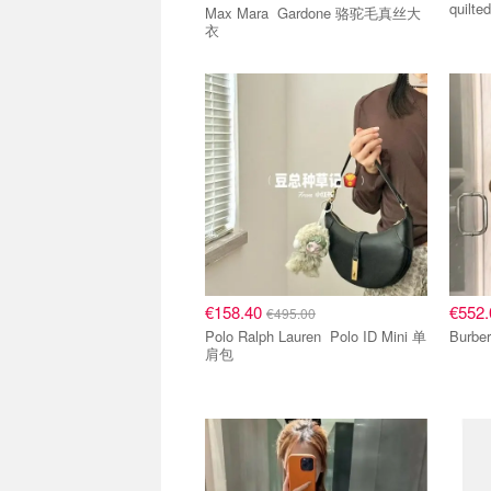
quilte
Max Mara Gardone 骆驼毛真丝大
衣
€158.40
€552
€495.00
Polo Ralph Lauren Polo ID Mini 单
肩包