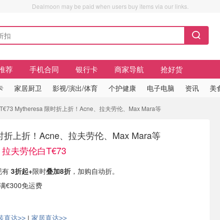
Dealmoon may be paid when users buy items via our links.
推荐
手机合同
银行卡
商家导航
抢好货
卡
家居厨卫
影视/演出/体育
个护健康
电子电脑
资讯
美
3 Mytheresa 限时折上折！Acne、拉夫劳伦、Max Mara等
 限时折上折！Acne、拉夫劳伦、Max Mara等
！拉夫劳伦白T€73
 现有
3折起+
限时
叠加8折
，加购自动折。
单满€300免运费
装直达>>
|
家居直达>>