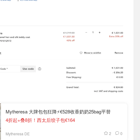
Mytheresa 大牌包包狂降⚡️€528收香奶奶25bag平替
4折起+叠8折！西太后饺子包€164
2
0
Mytheresa DE