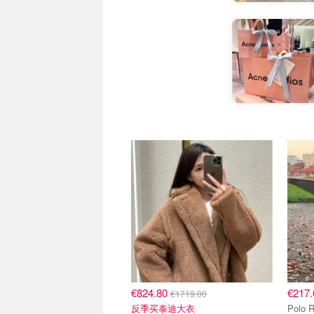
€824.80
€217
€1719.00
反季买泰迪大衣
Polo Ra