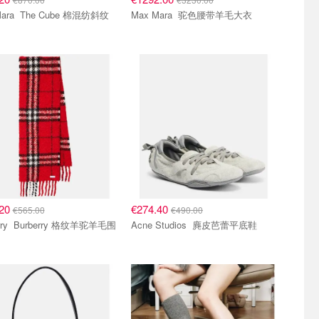
Cube 棉混纺斜纹
Max Mara 驼色腰带羊毛大衣
.20
€274.40
€565.00
€490.00
y 格纹羊驼羊毛围
Acne Studios 麂皮芭蕾平底鞋