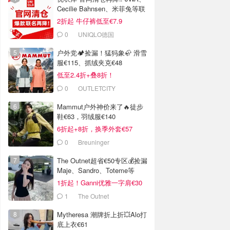
Cecilie Bahnsen、米菲兔等联
名
2折起 牛仔裤低至€7.9
0
UNIQLO德国
户外党🏕️捡漏！猛犸象🦣 滑雪
服€115、抓绒夹克€48
低至2.4折+叠8折！
0
OUTLETCITY
METZINGEN
Mammut户外神价来了🔥徒步
鞋€63，羽绒服€140
6折起+8折，换季外套€57
0
Breuninger
The Outnet超省€50专区💰捡漏
Maje、Sandro、Toteme等
1折起！Ganni优雅一字肩€30
1
The Outnet
Mytheresa 潮牌折上折💥Alo打
底上衣€61