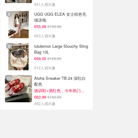
941人感兴趣
UGG UGG ELEA 女士棕色毛
绒凉拖
€55.99
€139.99
923人感兴趣
lululemon Large Slouchy Sling
Bag 13L
€69.00
€128.00
512人感兴趣
Aloha Sneaker TB.24 深红白
配色
德训鞋+酒红色，今年热门组合！
€63.99
€160.00
492人感兴趣