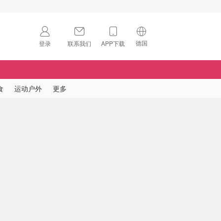
德国
登录
联系我们
APP下载
🇺🇸
美国
🇨🇳
中国
食
运动户外
更多
🇨🇦
加拿大
扫码下载 App
🇬🇧
英国
Download on the
App Store
🇩🇪
德国
Download the
Android App
🇫🇷
法国
🇮🇹
意大利
🇦🇺
澳洲