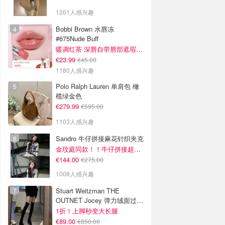
1261人感兴趣
Bobbi Brown 水唇冻
#675Nude Buff
暖调红茶 深唇自带唇部遮瑕效果
€23.99
€45.00
1180人感兴趣
Polo Ralph Lauren 单肩包 橄
榄绿金色
€279.99
€595.00
1103人感兴趣
Sandro 牛仔拼接麻花针织夹克
金玟庭同款！！牛仔拼接超有层次感
€144.00
€275.00
1008人感兴趣
Stuart Weitzman THE
OUTNET Jocey 弹力绒面过膝
靴
1折！上脚秒变大长腿
€89.00
€850.00