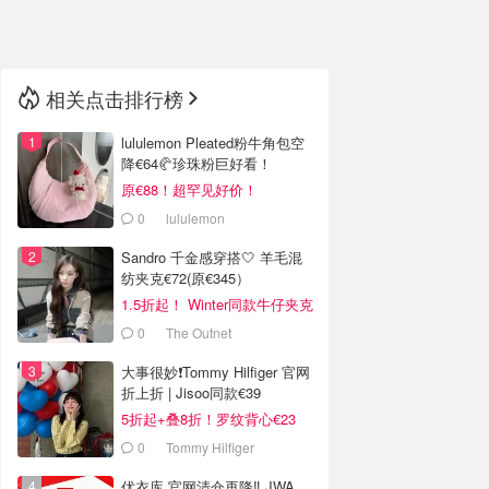
🇳🇿
新西兰
相关点击排行榜
lululemon Pleated粉牛角包空
降€64🥐珍珠粉巨好看！
原€88！超罕见好价！
0
lululemon
Sandro 千金感穿搭🤍 羊毛混
纺夹克€72(原€345）
1.5折起！ Winter同款牛仔夹克
€144
0
The Outnet
大事很妙❗️Tommy Hilfiger 官网
折上折 | Jisoo同款€39
5折起+叠8折！罗纹背心€23
0
Tommy Hilfiger
优衣库 官网清仓再降‼️ JWA、