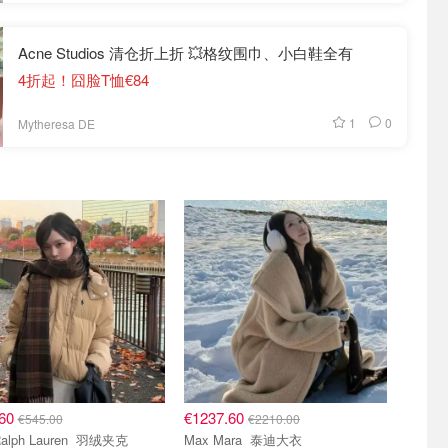
Acne Studios 清仓折上折 💥格纹围巾、小白鞋全有
4折起！囧脸T恤€84
1
0
Mytheresa DE
.60
€1237.60
€545.00
€2210.00
lph Lauren 羽绒夹克
Max Mara 泰迪大衣