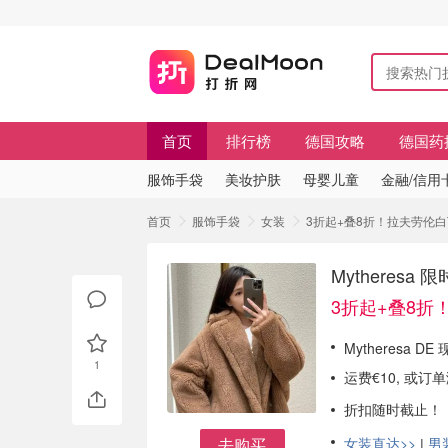
首页
排行榜
德国攻略
德国药
服饰手袋
美妆护肤
母婴儿童
金融/信用
首页
服饰手袋
女装
3折起+叠8折！拉夫劳伦白T€7
Mytheresa
3折起+叠8折
Mytheresa DE
1
运费€10, 或订
折扣随时截止！
去购买
女装直达>>
|
男