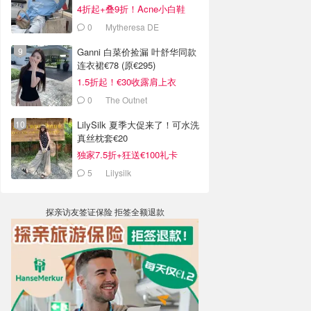
4折起+叠9折！Acne小白鞋
€264
0
Mytheresa DE
Ganni 白菜价捡漏 叶舒华同款
连衣裙€78 (原€295)
1.5折起！€30收露肩上衣
0
The Outnet
LilySilk 夏季大促来了！可水洗
真丝枕套€20
独家7.5折+狂送€100礼卡
5
Lilysilk
探亲访友签证保险 拒签全额退款