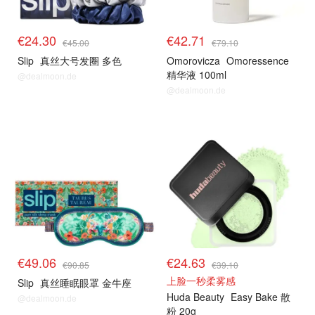
€24.30
€42.71
€45.00
€79.10
Slip
真丝大号发圈 多色
Omorovicza
Omoressence
精华液 100ml
@dealmoon.de
@dealmoon.de
€49.06
€24.63
€90.85
€39.10
上脸一秒柔雾感
Slip
真丝睡眠眼罩 金牛座
Huda Beauty
Easy Bake 散
@dealmoon.de
粉 20g