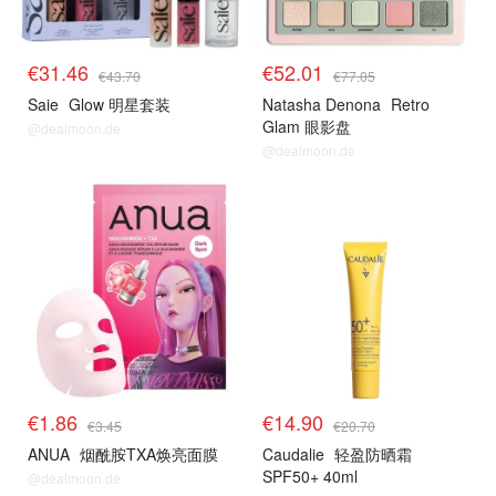
€31.46
€52.01
€43.70
€77.05
Saie
Glow 明星套装
Natasha Denona
Retro
Glam 眼影盘
@dealmoon.de
@dealmoon.de
€1.86
€14.90
€3.45
€20.70
ANUA
烟酰胺TXA焕亮面膜
Caudalie
轻盈防晒霜
SPF50+ 40ml
@dealmoon.de