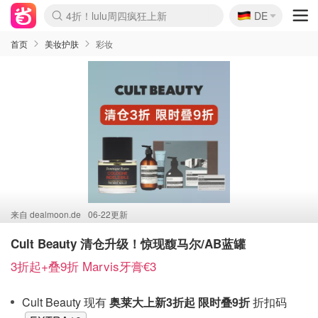
🇩🇪
4折！lulu周四疯狂上新
DE
Boticinal 夏促开抢！
还没结束！&OtherStories大促
Joybuy变相75折 随时失效
速领！Stanley独家85折
疑似霸哥！Camper额外叠85折
Zalando 奥莱闪促！每日更新
Moncler反季囤！5折起+叠9折
Coach Brooklyn仅€192
首页
美妆护肤
彩妆
来自
dealmoon.de
06-22更新
Cult Beauty 清仓升级！惊现馥马尔/AB蓝罐
3折起+叠9折 Marvis牙膏€3
Cult Beauty 现有
奥莱大上新3折起 限时叠9折
折扣码