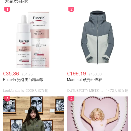
大家都在抢
1
2
€35.86
€199.19
€51.75
€450.00
Eucerin 光引美白精华液
Mammut 硬壳冲锋衣
Lookfantastic
2029人感兴趣
OUTLETCITY METZINGEN
1473人感兴趣
3
4