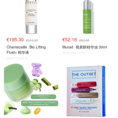
€195.30
€52.16
€310.00
€82.80
Chantecaille
Bio Lifting
Murad
视黄醇精华油 30ml
Fluid+ 精华液
@dealmoon.de
@dealmoon.de