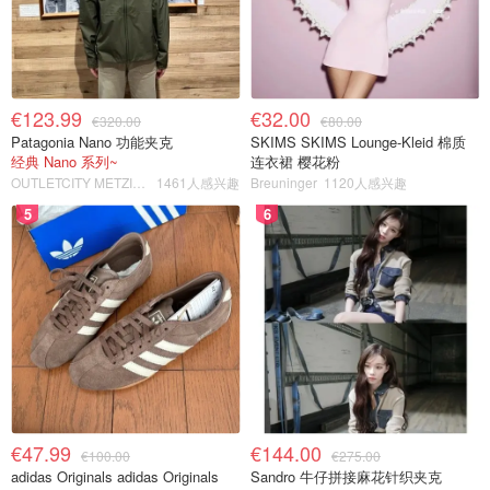
€123.99
€32.00
€320.00
€80.00
Patagonia Nano 功能夹克
SKIMS SKIMS Lounge-Kleid 棉质
经典 Nano 系列~
连衣裙 樱花粉
OUTLETCITY METZINGEN
1461人感兴趣
Breuninger
1120人感兴趣
5
6
€47.99
€144.00
€100.00
€275.00
adidas Originals adidas Originals
Sandro 牛仔拼接麻花针织夹克