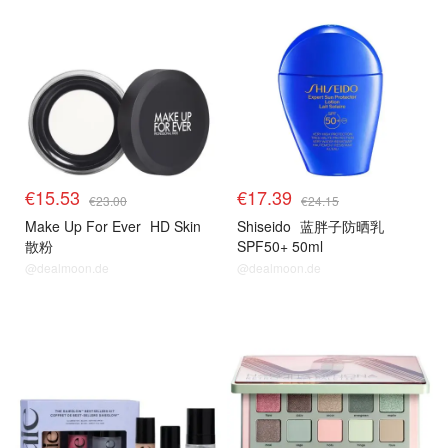
€15.53
€17.39
€23.00
€24.15
Make Up For Ever
HD Skin
Shiseido
蓝胖子防晒乳
散粉
SPF50+ 50ml
@dealmoon.de
@dealmoon.de