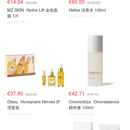
€14.04
€60.55
€26.00
€103.50
MZ SKIN
Hydra-Lift 金色面
Helios 淡香水 100ml
膜 1片
@dealmoon.de
@dealmoon.de
€37.80
€42.71
€60.00
€79.10
Gisou
Honeycare Heroes 护
Omorovicza
Omoressence
理套装
精华液 100ml
@dealmoon.de
@dealmoon.de