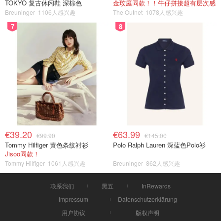
TOKYO 复古休闲鞋 深棕色
金玟庭同款！！牛仔拼接超有层次感
Breuninger
1106人感兴趣
The Outnet
1078人感兴趣
7
8
€39.20
€63.99
€99.90
€145.00
Tommy Hilfiger 黄色条纹衬衫
Polo Ralph Lauren 深蓝色Polo衫
Jisoo同款！
Tommy Hilfiger
1061人感兴趣
Breuninger
862人感兴趣
联系我们
黑五
InRewards
Impressum
Datenschutzerklärung
用户协议
版权声明