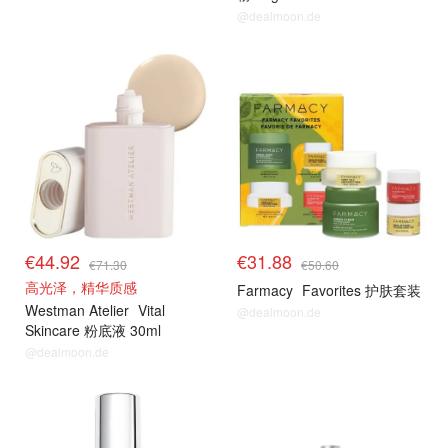
@dealmoon.de
€44.92
€31.88
€71.30
€50.60
高光泽，精华质感
Farmacy
Favorites 护肤套装
Westman Atelier
Vital
@dealmoon.de
Skincare 粉底液 30ml
@dealmoon.de