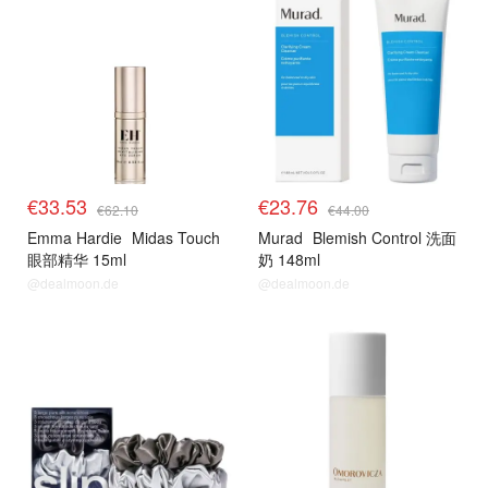
€33.53
€23.76
€62.10
€44.00
Emma Hardie
Midas Touch
Murad
Blemish Control 洗面
眼部精华 15ml
奶 148ml
@dealmoon.de
@dealmoon.de