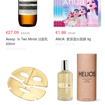
€27.09
€1.86
€43.00
€3.45
Aesop
In Two Minds 洁面乳
ANUA
胶原蛋白面膜 9g
200ml
@dealmoon.de
@dealmoon.de