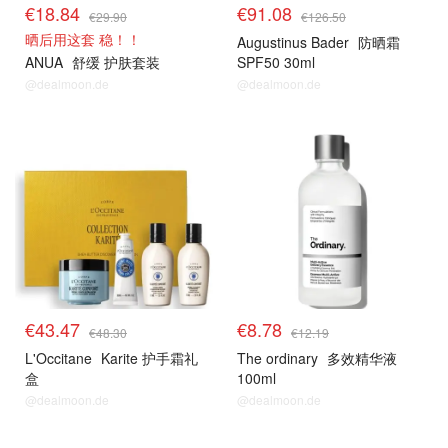
€18.84
€91.08
€29.90
€126.50
晒后用这套 稳！！
Augustinus Bader
防晒霜
ANUA
舒缓 护肤套装
SPF50 30ml
@dealmoon.de
@dealmoon.de
€43.47
€8.78
€48.30
€12.19
L'Occitane
Karite 护手霜礼
The ordinary
多效精华液
盒
100ml
@dealmoon.de
@dealmoon.de