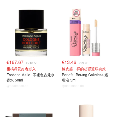
€167.67
€13.46
€218.50
€29.90
柑橘调爱好者必入
橡皮擦一样的超强遮瑕功效
Frederic Malle
不褪色古龙水
Benefit
Boi-ing Cakeless 遮
香水 50ml
瑕液 5ml
@dealmoon.de
@dealmoon.de