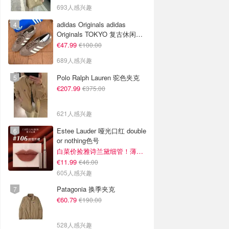
693人感兴趣
adidas Originals adidas
Originals TOKYO 复古休闲鞋
深棕色
€47.99
€100.00
689人感兴趣
Polo Ralph Lauren 驼色夹克
€207.99
€375.00
621人感兴趣
Estee Lauder 哑光口红 double
or nothing色号
白菜价捡雅诗兰黛细管！薄涂没毛病
€11.99
€46.00
605人感兴趣
Patagonia 换季夹克
€60.79
€190.00
528人感兴趣