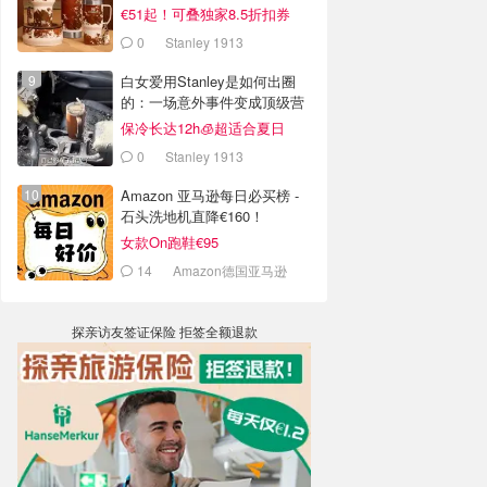
€51起！可叠独家8.5折扣券
0
Stanley 1913
白女爱用Stanley是如何出圈
的：一场意外事件变成顶级营
销案例
保冷长达12h🧊超适合夏日
0
Stanley 1913
Amazon 亚马逊每日必买榜 -
石头洗地机直降€160！
女款On跑鞋€95
14
Amazon德国亚马逊
探亲访友签证保险 拒签全额退款