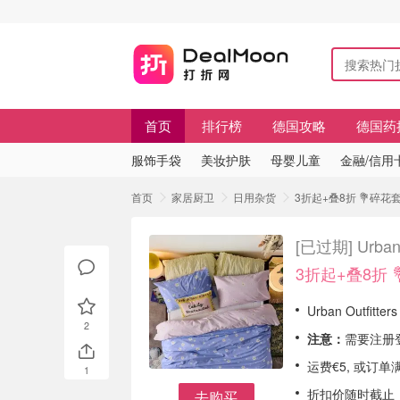
首页
排行榜
德国攻略
德国药
服饰手袋
美妆护肤
母婴儿童
金融/信用
首页
家居厨卫
日用杂货
3折起+叠8折 💐碎花套组
[已过期]
Urba
3折起+叠8折 
Urban Outfit
2
注意：
需要注册登
运费€5, 或订
1
折扣价随时截止
去购买