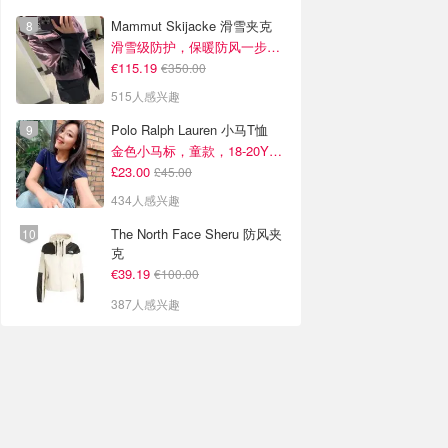
Mammut Skijacke 滑雪夹克
滑雪级防护，保暖防风一步到位！仅剩s！
€115.19
€350.00
515人感兴趣
Polo Ralph Lauren 小马T恤
金色小马标，童款，18-20Y捡漏！
£23.00
£45.00
434人感兴趣
The North Face Sheru 防风夹
克
€39.19
€100.00
387人感兴趣