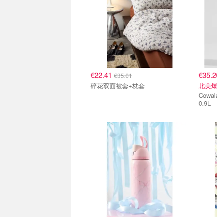
€22.41
€35.
€35.01
碎花双面被套+枕套
北美
Cowala Owala FreeSi
0.9L