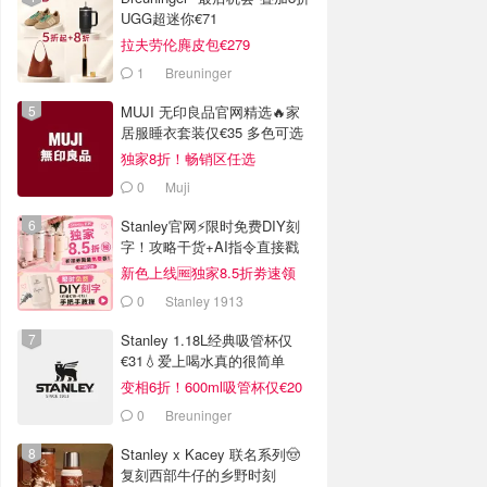
UGG超迷你€71
拉夫劳伦麂皮包€279
1
Breuninger
MUJI 无印良品官网精选🔥家
居服睡衣套装仅€35 多色可选
独家8折！畅销区任选
0
Muji
Stanley官网⚡️限时免费DIY刻
字！攻略干货+AI指令直接戳
新色上线🆓独家8.5折劵速领
0
Stanley 1913
Stanley 1.18L经典吸管杯仅
€31💧爱上喝水真的很简单
变相6折！600ml吸管杯仅€20
0
Breuninger
Stanley x Kacey 联名系列🤠
复刻西部牛仔的乡野时刻