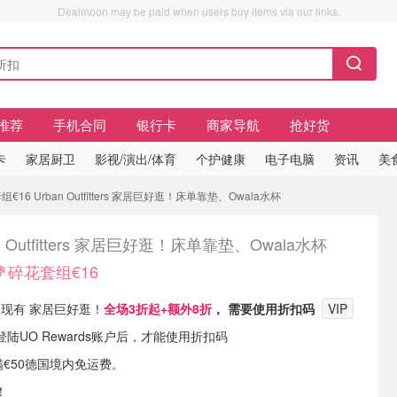
Dealmoon may be paid when users buy items via our links.
推荐
手机合同
银行卡
商家导航
抢好货
卡
家居厨卫
影视/演出/体育
个护健康
电子电脑
资讯
美
€16 Urban Outfitters 家居巨好逛！床单靠垫、Owala水杯
n Outfitters 家居巨好逛！床单靠垫、Owala水杯
💐碎花套组€16
ters 现有 家居巨好逛！
全场3折起+额外8折
， 需要使用折扣码
VIP
陆UO Rewards账户后，才能使用折扣码
单满€50德国境内免运费。
！