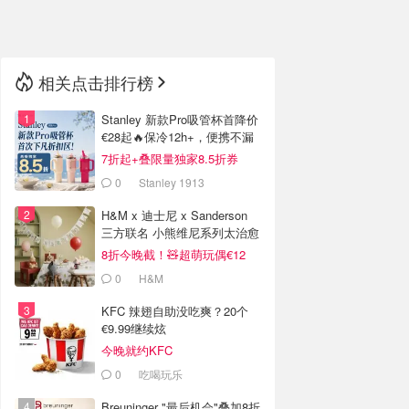
🇳🇿
新西兰
相关点击排行榜
Stanley 新款Pro吸管杯首降价
€28起🔥保冷12h+，便携不漏
水
7折起+叠限量独家8.5折券
0
Stanley 1913
H&M x 迪士尼 x Sanderson
三方联名 小熊维尼系列太治愈
8折今晚截！🧸超萌玩偶€12
0
H&M
KFC 辣翅自助没吃爽？20个
€9.99继续炫
今晚就约KFC
0
吃喝玩乐
Breuninger "最后机会"叠加8折