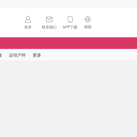
德国
登录
联系我们
APP下载
🇺🇸
美国
🇨🇳
中国
食
运动户外
更多
🇨🇦
加拿大
扫码下载 App
🇬🇧
英国
Download on the
App Store
🇩🇪
德国
Download the
Android App
🇫🇷
法国
🇮🇹
意大利
🇦🇺
澳洲