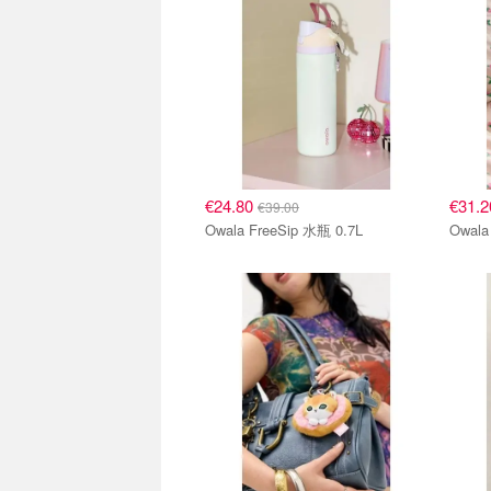
€24.80
€31.
€39.00
Owala FreeSip 水瓶 0.7L
Owal