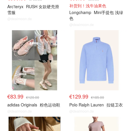
补货到！浅牛油果色
Arc'teryx
RUSH 女款硬壳滑
雪服
Longchamp
Mini手提包 浅绿
色
@dealmoon.de
@dealmoon.de
€83.99
€129.99
€120.00
€185.00
adidas Originals
粉色运动鞋
Polo Ralph Lauren
拉链卫衣
@dealmoon.de
@dealmoon.de