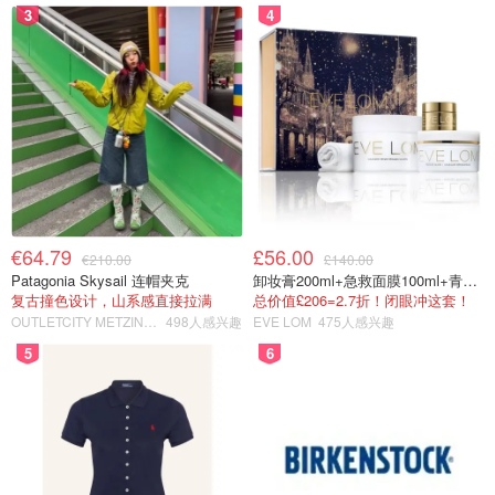
3
4
€64.79
£56.00
€210.00
£140.00
Patagonia Skysail 连帽夹克
卸妆膏200ml+急救面膜100ml+青春面霜15ml
复古撞色设计，山系感直接拉满
总价值£206=2.7折！闭眼冲这套！
OUTLETCITY METZINGEN
498人感兴趣
EVE LOM
475人感兴趣
5
6