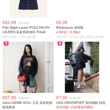
€63.99
€0.00
€145.00
Polo Ralph Lauren POLO RALPH
Birkenstock 休闲鞋
LAUREN 深蓝色珠地布 Polo衫
4.5折起！8.6截止
Breuninger
295人感兴趣
Zalando Lounge (DE)
259人感兴趣
7
8
€87.99
€7.90
€269.99
€129.95
Ganni GANNI ISOLI 卫衣 深灰色拼
UGG GREENPORT 室内拖鞋 棕色
驼色粉色
肯豆同款~目前黄金码都在