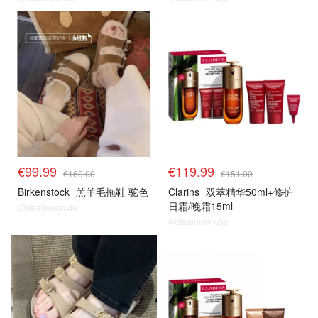
€99.99
€119.99
€160.00
€151.00
Birkenstock
羔羊毛拖鞋 驼色
Clarins
双萃精华50ml+修护
日霜/晚霜15ml
@dealmoon.de
@dealmoon.de