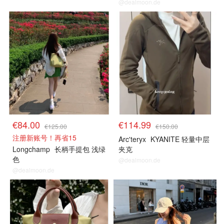
@dealmoon.de
€84.00
€114.99
€125.00
€150.00
注册新账号！再省15
Arc'teryx
KYANITE 轻量中层
Longchamp
长柄手提包 浅绿
夹克
色
@dealmoon.de
@dealmoon.de