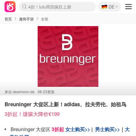
🇩🇪
还没结束！&OtherStories大促
DE
Boticinal 夏促开抢！
4折！lulu周四疯狂上新
Joybuy变相75折 随时失效
速领！Stanley独家85折
疑似霸哥！Camper额外叠85折
Zalando 奥莱闪促！每日更新
Moncler反季囤！5折起+叠9折
Coach Brooklyn仅€192
首页
服饰手袋
女装
来自
dealmoon.de
06-23更新
Breuninger 大促区上新！adidas、拉夫劳伦、始祖鸟
3折起！珑骧大降价€199
Breuninger 大促区
3折起
女士购买>>
|
男士购买>>
｜
大