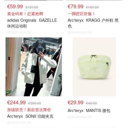
€59.99
€79.99
€120.00
€160.00
黄金码有！赶紧抢啊
一脚蹬巨舒服！
adidas Originals
GAZELLE
Arc'teryx
KRAGG 户外鞋 黑
休闲运动鞋
色
@dealmoon.de
@dealmoon.de
€244.99
€29.99
€300.00
€40.00
加绒软壳！新款首次降价
Arc'teryx
MANTIS 腰包
Arc'teryx
SONII 功能夹克
@dealmoon.de
@dealmoon.de