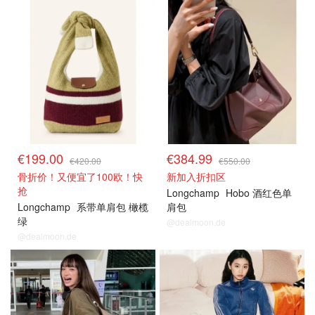
€199.00
€384.99
€420.00
€550.00
骨折价！又便宜了100欧！快
新加入折扣区
抢
Longchamp
Hobo 酒红色单
Longchamp
系带单肩包 橄榄
肩包
绿
@dealmoon.de
@dealmoon.de