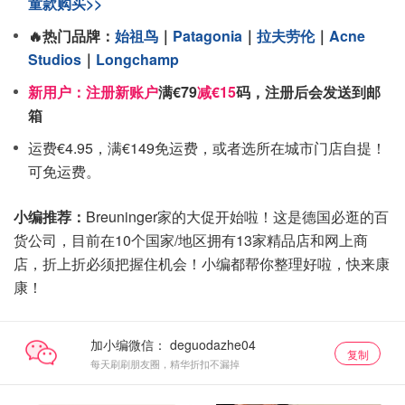
童款购买>>
🔥热门品牌：
始祖鸟
｜
Patagonia
｜
拉夫劳伦
｜
Acne
Studios
｜
Longchamp
新用户：注册
新账户
满€79
减€15
码，注册后会发送到邮
箱
运费€4.95，满€149免运费，或者选所在城市门店自提！
可免运费。
小编推荐：
Breuninger家的大促开始啦！这是德国必逛的百
货公司，目前在10个国家/地区拥有13家精品店和网上商
店，折上折必须把握住机会！小编都帮你整理好啦，快来康
康！
加小编微信：
复制
每天刷刷朋友圈，精华折扣不漏掉