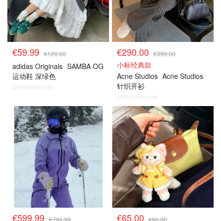
€59.99
€290.00
€120.00
€390.00
小标经典款
adidas Originals
SAMBA OG
运动鞋 深绿色
Acne Studios
Acne Studios
针织开衫
@dealmoon.de
@dealmoon.de
€599.99
€65.00
€799.99
€90.00