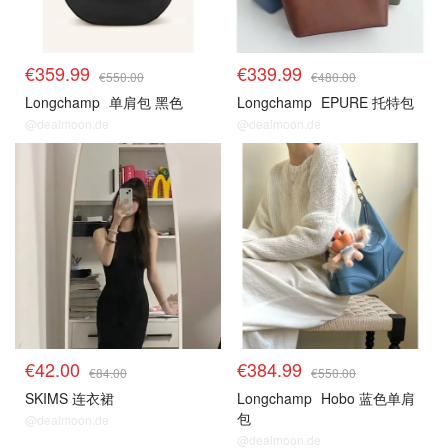
€359.99
€339.99
€550.00
€480.00
Longchamp
单肩包 黑色
Longchamp
EPURE 托特包
@dealmoon.de
@dealmoon.de
€42.00
€384.99
€84.00
€550.00
SKIMS 连衣裙
Longchamp
Hobo 蓝色单肩
包
@dealmoon.de
@dealmoon.de