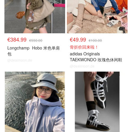
€384.99
€49.99
€550.00
€100.00
骨折价回来啦！
Longchamp
Hobo 米色单肩
包
adidas Originals
TAEKWONDO 玫瑰色休闲鞋
@dealmoon.de
@dealmoon.de