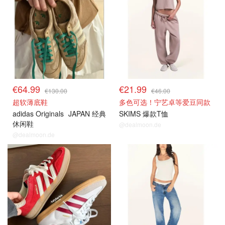
€64.99
€21.99
€130.00
€46.00
超软薄底鞋
多色可选！宁艺卓等爱豆同款
adidas Originals
JAPAN 经典
SKIMS 爆款T恤
休闲鞋
@dealmoon.de
@dealmoon.de