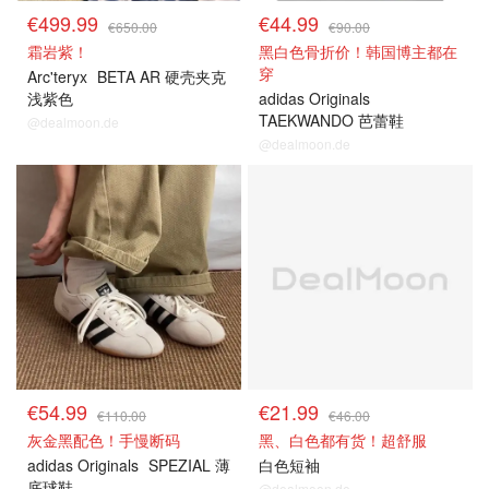
€499.99
€44.99
€650.00
€90.00
霜岩紫！
黑白色骨折价！韩国博主都在
穿
Arc'teryx
BETA AR 硬壳夹克
浅紫色
adidas Originals
TAEKWANDO 芭蕾鞋
@dealmoon.de
@dealmoon.de
€54.99
€21.99
€110.00
€46.00
灰金黑配色！手慢断码
黑、白色都有货！超舒服
adidas Originals
SPEZIAL 薄
白色短袖
底球鞋
@dealmoon.de