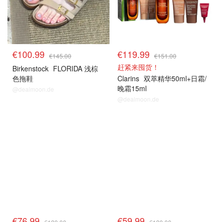
€100.99
€119.99
€145.00
€151.00
赶紧来囤货！
Birkenstock
FLORIDA 浅棕
色拖鞋
Clarins
双萃精华50ml+日霜/
晚霜15ml
@dealmoon.de
@dealmoon.de
€76.99
€59.99