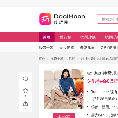
首页
排行榜
德国攻略
德国药
服饰手袋
美妆护肤
母婴儿童
金融/信用
首页
服饰手袋
男鞋
3折起+叠8.5折 薄底德训
adidas 
3折起+叠8.5
Breuninger 
1
（7月26日截止
或者，新用户：注
3
运费€4.95，
去购买