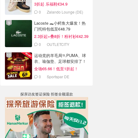
3折起 乐福鞋€34.9
0
Zalando Lounge (DE)
Lacoste 🐊小鳄鱼大爆发！热
门托特包低至€48.79
2.3折起+叠8折！粉衬衫€42.39
0
OUTLETCITY
METZINGEN
运动党的羊毛局🏃PUMA、球
衣、瑜伽垫、足球都安排了！
全场€6.66！低至1折起！
0
Sportspar DE
探亲访友签证保险 拒签全额退款