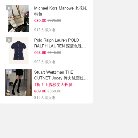
Michael Kors Marlowe 老花托
特包
€80.00
€275.00
913人感兴趣
Polo Ralph Lauren POLO
RALPH LAUREN 深蓝色珠地
布 Polo衫
€63.99
€145.00
903人感兴趣
Stuart Weitzman THE
OUTNET Jocey 弹力绒面过膝
靴
1折！上脚秒变大长腿
€89.00
€850.00
816人感兴趣