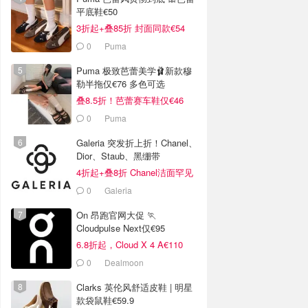
平底鞋€50
3折起+叠85折 封面同款€54
0
Puma
Puma 极致芭蕾美学🩰新款穆
勒半拖仅€76 多色可选
叠8.5折！芭蕾赛车鞋仅€46
0
Puma
Galeria 突发折上折！Chanel、
Dior、Staub、黑绷带
4折起+叠8折 Chanel洁面罕见
€43
0
Galeria
On 昂跑官网大促 🏃
Cloudpulse Next仅€95
6.8折起，Cloud X 4 A€110
0
Dealmoon
Clarks 英伦风舒适皮鞋 | 明星
款袋鼠鞋€59.9