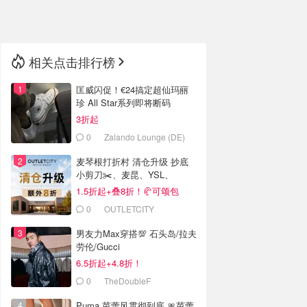
🇳🇿
新西兰
相关点击排行榜
匡威闪促！€24搞定超仙玛丽
珍 All Star系列即将断码
3折起
0
Zalando Lounge (DE)
麦琴根打折村 清仓升级 抄底
小剪刀✂️、麦昆、YSL、
Barbour等
1.5折起+叠8折！🥐可颂包
€44.79
0
OUTLETCITY
METZINGEN
男友力Max穿搭💯 石头岛/拉夫
劳伦/Gucci
6.5折起+4.8折！
0
TheDoubleF
Puma 芭蕾风贯彻到底 🎀芭蕾