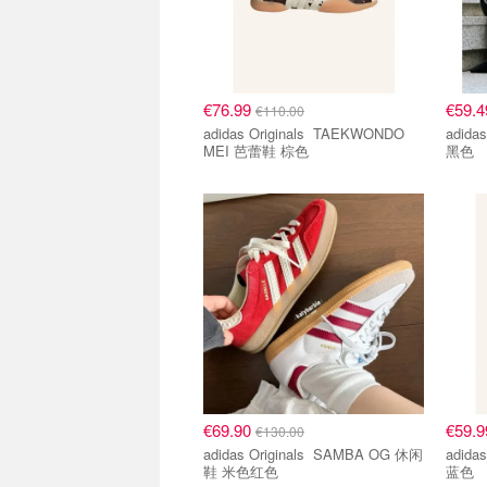
€76.99
€59.
€110.00
adidas Originals TAEKWONDO
adidas Ori
MEI 芭蕾鞋 棕色
黑色
€69.90
€59.
€130.00
adidas Originals SAMBA OG 休闲
adidas Ori
鞋 米色红色
蓝色