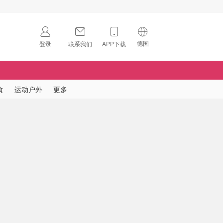
德国
登录
联系我们
APP下载
🇺🇸
美国
🇨🇳
中国
食
运动户外
更多
🇨🇦
加拿大
扫码下载 App
🇬🇧
英国
Download on the
App Store
🇩🇪
德国
Download the
Android App
🇫🇷
法国
🇮🇹
意大利
🇦🇺
澳洲