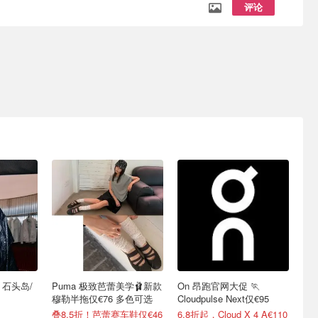
评论
 石头岛/
Puma 极致芭蕾美学🩰新款
On 昂跑官网大促 🏃
穆勒半拖仅€76 多色可选
Cloudpulse Next仅€95
叠8.5折！芭蕾赛车鞋仅€46
6.8折起，Cloud X 4 A€110