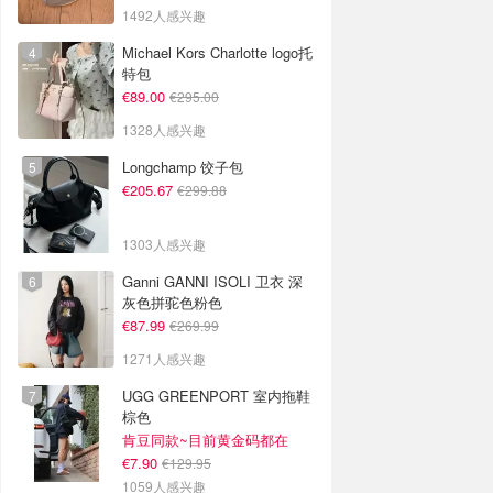
1492人感兴趣
Michael Kors Charlotte logo托
特包
€89.00
€295.00
1328人感兴趣
Longchamp 饺子包
€205.67
€299.88
1303人感兴趣
Ganni GANNI ISOLI 卫衣 深
灰色拼驼色粉色
€87.99
€269.99
1271人感兴趣
UGG GREENPORT 室内拖鞋
棕色
肯豆同款~目前黄金码都在
€7.90
€129.95
1059人感兴趣