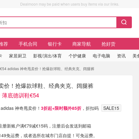
Dealmoon may be paid when users buy items via our links.
推荐
手机合同
银行卡
商家导航
抢好货
卡
家居厨卫
影视/演出/体育
个护健康
电子电脑
资讯
美
鞋€54 adidas 神奇甩卖价！抢爆款球鞋、经典夹克、阔腿裤
神奇甩卖价！抢爆款球鞋、经典夹克、阔腿裤
折 薄底德训鞋€54
现有 adidas 神奇甩卖价！
3折起+限时额外85折
，折扣码
SALE15
）
册新账户满€79减€15码，注册后会发送到邮箱
满€149免运费，或者选所在城市门店自提！可免运费。