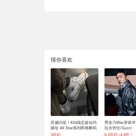
猜你喜欢
匡威闪促！€24搞定超仙玛
男友力Max穿搭💯
丽珍 All Star系列即将断码
拉夫劳伦/Gucci
3折起
6.5折起+4.8折！