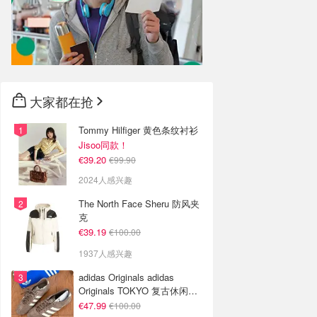
大家都在抢
Tommy Hilfiger 黄色条纹衬衫
Jisoo同款！
€39.20
€99.90
2024人感兴趣
The North Face Sheru 防风夹
克
€39.19
€100.00
1937人感兴趣
adidas Originals adidas
Originals TOKYO 复古休闲鞋
深棕色
€47.99
€100.00